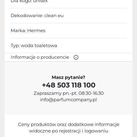
Dla kogo:
unisex
Dekodowanie:
clean eu
Marka: Hermes
Typ:
woda toaletowa
Informacje o producencie
PRODUCENT
Masz pytanie?
+48 503 118 100
Hermès International S.A.
Zapraszamy pn.-pt. 08:30-16:30
+33 1 40 17 47 17
info@parfumcompany.pl
contact@hermes.com
24 Rue du Faubourg Saint-Honoré, 75008 Paris,
France
Ceny produktów oraz dodatkowe informacje
widoczne po rejestracji i logowaniu