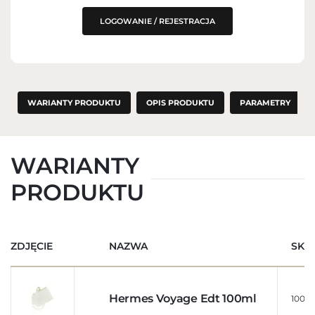
LOGOWANIE / REJESTRACJA
WARIANTY PRODUKTU
OPIS PRODUKTU
PARAMETRY
WARIANTY
PRODUKTU
ZDJĘCIE
NAZWA
SKU
Hermes Voyage Edt 100ml
10071