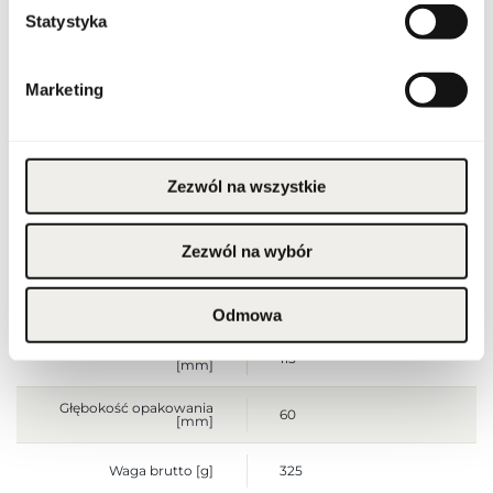
Stan opakowania
oryginalne
Statystyka
Stan produktu
nowy
Marketing
Produkt łatwopalny.
Trzymać z dala od ognia
i źródeł ciepła.
Przechowywać poza
zasięgiem dzieci.
Przechowywać w
Ostrzeżenia
Zezwól na wszystkie
chłodnym miejscu. Nie
stosować na
podrażnioną lub
uszkodzoną skórę.
Wyłącznie do użytku
Zezwól na wybór
zewnętrznego.
Szerokość opakowania
65
[mm]
Odmowa
Wysokość opakowania
115
[mm]
Głębokość opakowania
60
[mm]
Waga brutto [g]
325