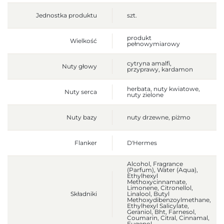
Jednostka produktu
szt.
produkt
Wielkość
pełnowymiarowy
cytryna amalfi,
Nuty głowy
przyprawy, kardamon
herbata, nuty kwiatowe,
Nuty serca
nuty zielone
Nuty bazy
nuty drzewne, piżmo
Flanker
D'Hermes
Alcohol, Fragrance
(Parfum), Water (Aqua),
Ethylhexyl
Methoxycinnamate,
Limonene, Citronellol,
Składniki
Linalool, Butyl
Methoxydibenzoylmethane,
Ethylhexyl Salicylate,
Geraniol, Bht, Farnesol,
Coumarin, Citral, Cinnamal,
Eugenol