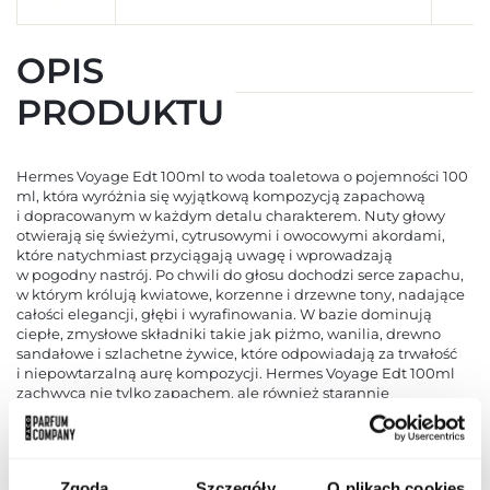
OPIS
PRODUKTU
Hermes Voyage Edt 100ml to woda toaletowa o pojemności 100
ml, która wyróżnia się wyjątkową kompozycją zapachową
i dopracowanym w każdym detalu charakterem. Nuty głowy
otwierają się świeżymi, cytrusowymi i owocowymi akordami,
które natychmiast przyciągają uwagę i wprowadzają
w pogodny nastrój. Po chwili do głosu dochodzi serce zapachu,
w którym królują kwiatowe, korzenne i drzewne tony, nadające
całości elegancji, głębi i wyrafinowania. W bazie dominują
ciepłe, zmysłowe składniki takie jak piżmo, wanilia, drewno
sandałowe i szlachetne żywice, które odpowiadają za trwałość
i niepowtarzalną aurę kompozycji. Hermes Voyage Edt 100ml
zachwyca nie tylko zapachem, ale również starannie
zaprojektowanym flakonem, który podkreśla luksusowy
charakter produktu i będzie ozdobą każdej toaletki.
Intensywność zapachu została dobrana tak, aby utrzymywał się
na skórze przez wiele godzin, pozostawiając subtelny,
Zgoda
Szczegóły
O plikach cookies