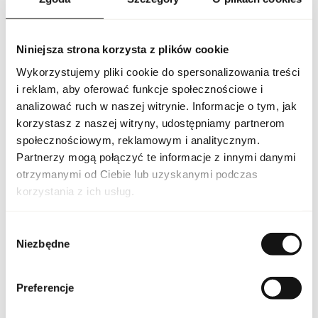
ale wyraźny ślad. Doskonale sprawdzi się zarówno na co dzień,
do pracy lub na spotkania z przyjaciółmi, jak i na wieczorne
wyjścia oraz wyjątkowe okazje, podkreślając styl i osobowość
osoby, która go nosi. To doskonały wybór dla osób ceniących
Niniejsza strona korzysta z plików cookie
wysoką jakość, wyrafinowany styl i niezapomniane doznania
olfaktoryczne.
Wykorzystujemy pliki cookie do spersonalizowania treści
i reklam, aby oferować funkcje społecznościowe i
analizować ruch w naszej witrynie. Informacje o tym, jak
PARAMETRY
korzystasz z naszej witryny, udostępniamy partnerom
społecznościowym, reklamowym i analitycznym.
Partnerzy mogą połączyć te informacje z innymi danymi
otrzymanymi od Ciebie lub uzyskanymi podczas
HERM VOYAGE 100 EU
Indeks
[1]
korzystania z ich usług.
Linia
Voyage
Wybór
Niezbędne
zgody
Kraj pochodzenia
Francja
Preferencje
Kod CN
3303 00 90