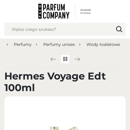
USTAWIENIA REGIONALNE
Lokalizacja
Polska
na
Perfumy
Perfumy unisex
Wody toaletowe
Język
polski
Waluta
Hermes Voyage Edt
Polish zloty (PLN)
100ml
ZAPISZ