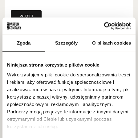
WIĘCEJ
Al Haramain Tanasuk Perfume Oil 12ml
Zgoda
Szczegóły
O plikach cookies
SKU:
100628451
NOWA DOSTAWA
Dla kogo:
unisex
Niniejsza strona korzysta z plików cookie
Dekodowanie:
clean eu
Wykorzystujemy pliki cookie do spersonalizowania treści
EAN:
6291100136247
i reklam, aby oferować funkcje społecznościowe i
analizować ruch w naszej witrynie. Informacje o tym, jak
Pojemność:
12 ml
korzystasz z naszej witryny, udostępniamy partnerom
Marka: Al Haramain
społecznościowym, reklamowym i analitycznym.
Partnerzy mogą połączyć te informacje z innymi danymi
otrzymanymi od Ciebie lub uzyskanymi podczas
korzystania z ich usług.
WIĘCEJ