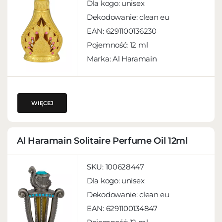
Dla kogo:
unisex
Dekodowanie:
clean eu
EAN:
6291100136230
Pojemność:
12 ml
Marka: Al Haramain
WIĘCEJ
Al Haramain Solitaire Perfume Oil 12ml
SKU:
100628447
Dla kogo:
unisex
Dekodowanie:
clean eu
EAN:
6291100134847