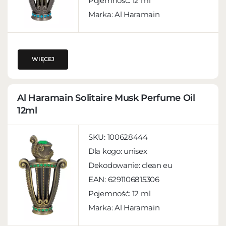
Pojemność:
12 ml
Marka: Al Haramain
WIĘCEJ
Al Haramain Solitaire Musk Perfume Oil
12ml
SKU:
100628444
Dla kogo:
unisex
Dekodowanie:
clean eu
EAN:
6291106815306
Pojemność:
12 ml
Marka: Al Haramain