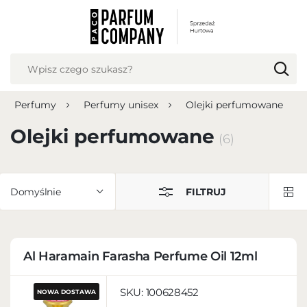
USTAWIENIA REGIONALNE
Lokalizacja
Polska
Perfumy
Perfumy unisex
Olejki perfumowane
Język
polski
Olejki perfumowane
(6)
Waluta
Polish zloty (PLN)
Domyślnie
FILTRUJ
ZAPISZ
Al Haramain Farasha Perfume Oil 12ml
SKU:
100628452
NOWA DOSTAWA