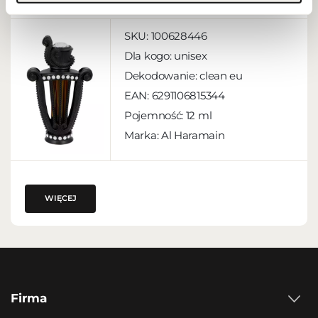
SKU:
100628446
Dla kogo:
unisex
Dekodowanie:
clean eu
EAN:
6291106815344
Pojemność:
12 ml
Marka: Al Haramain
WIĘCEJ
Firma