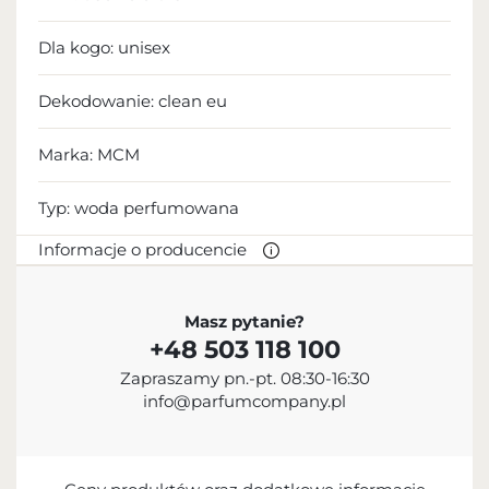
Dla kogo:
unisex
Dekodowanie:
clean eu
Marka: MCM
Typ:
woda perfumowana
Informacje o producencie
PRODUCENT
Masz pytanie?
+48 503 118 100
Inter Parfums, Inc.
Zapraszamy pn.-pt. 08:30-16:30
+1 212-983-2640
info@parfumcompany.pl
551 Fifth Avenue, NY 10176, USA
PODMIOT ODPOWIEDZIALNY ZA
WPROWADZENIE DO UE