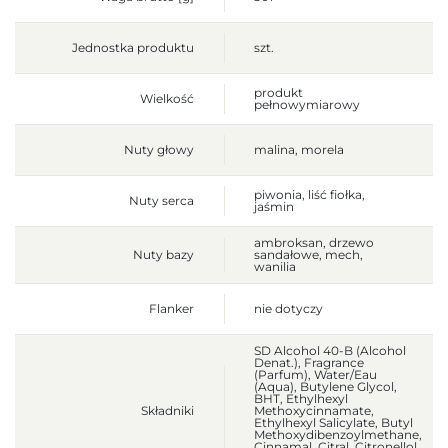
Jednostka produktu
szt.
produkt
Wielkość
pełnowymiarowy
Nuty głowy
malina, morela
piwonia, liść fiołka,
Nuty serca
jaśmin
ambroksan, drzewo
Nuty bazy
sandałowe, mech,
wanilia
Flanker
nie dotyczy
SD Alcohol 40-B (Alcohol
Denat.), Fragrance
(Parfum), Water/Eau
(Aqua), Butylene Glycol,
BHT, Ethylhexyl
Składniki
Methoxycinnamate,
Ethylhexyl Salicylate, Butyl
Methoxydibenzoylmethane,
Cinnamal, Citral, Citronellol,