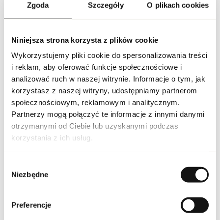
Intensywność zapachu została dobrana tak, aby utrzymywał się
Zgoda
Szczegóły
O plikach cookies
na skórze przez wiele godzin, pozostawiając subtelny, ale
wyraźny ślad. Doskonale sprawdzi się zarówno na co dzień, do
pracy lub na spotkania z przyjaciółmi, jak i na wieczorne wyjścia
oraz wyjątkowe okazje, podkreślając styl i osobowość osoby,
Niniejsza strona korzysta z plików cookie
która go nosi. To doskonały wybór dla osób ceniących wysoką
Wykorzystujemy pliki cookie do spersonalizowania treści
jakość, wyrafinowany styl i niezapomniane doznania
olfaktoryczne.
i reklam, aby oferować funkcje społecznościowe i
analizować ruch w naszej witrynie. Informacje o tym, jak
PARAMETRY
korzystasz z naszej witryny, udostępniamy partnerom
społecznościowym, reklamowym i analitycznym.
Partnerzy mogą połączyć te informacje z innymi danymi
otrzymanymi od Ciebie lub uzyskanymi podczas
Indeks
MCM SIGN EDP 75 EU [1]
korzystania z ich usług.
Linia
MCM Signature
Wybór
Niezbędne
zgody
Kraj pochodzenia
Stany Zjednoczone USA
Preferencje
Kod CN
3303 00 10