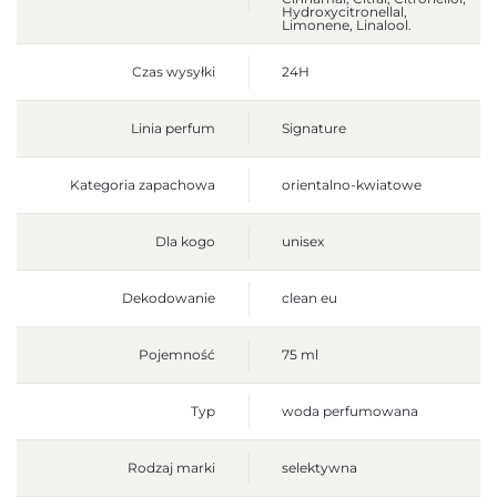
Hydroxycitronellal,
Limonene, Linalool.
Czas wysyłki
24H
Linia perfum
Signature
Kategoria zapachowa
orientalno-kwiatowe
Dla kogo
unisex
Dekodowanie
clean eu
Pojemność
75 ml
Typ
woda perfumowana
Rodzaj marki
selektywna