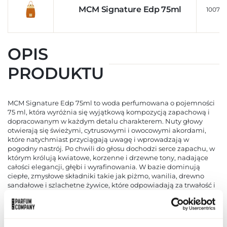
MCM Signature Edp 75ml
100718
OPIS
PRODUKTU
MCM Signature Edp 75ml to woda perfumowana o pojemności
75 ml, która wyróżnia się wyjątkową kompozycją zapachową i
dopracowanym w każdym detalu charakterem. Nuty głowy
otwierają się świeżymi, cytrusowymi i owocowymi akordami,
które natychmiast przyciągają uwagę i wprowadzają w
pogodny nastrój. Po chwili do głosu dochodzi serce zapachu, w
którym królują kwiatowe, korzenne i drzewne tony, nadające
całości elegancji, głębi i wyrafinowania. W bazie dominują
ciepłe, zmysłowe składniki takie jak piżmo, wanilia, drewno
sandałowe i szlachetne żywice, które odpowiadają za trwałość i
niepowtarzalną aurę kompozycji. MCM Signature Edp 75ml
zachwyca nie tylko zapachem, ale również starannie
zaprojektowanym flakonem, który podkreśla luksusowy
charakter produktu i będzie ozdobą każdej toaletki.