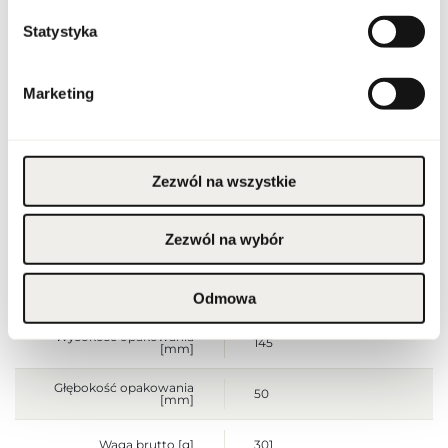
Stan opakowania
oryginalne
Statystyka
Stan produktu
nowy
Marketing
Produkt łatwopalny.
Trzymać z dala od ognia
i źródeł ciepła.
Przechowywać poza
zasięgiem dzieci.
Przechowywać w
Zezwól na wszystkie
Ostrzeżenia
chłodnym miejscu. Nie
stosować na
podrażnioną lub
uszkodzoną skórę.
Wyłącznie do użytku
Zezwól na wybór
zewnętrznego.
Szerokość opakowania
80
Odmowa
[mm]
Wysokość opakowania
145
[mm]
Głębokość opakowania
50
[mm]
Waga brutto [g]
301