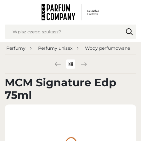
USTAWIENIA REGIONALNE
Lokalizacja
Polska
Perfumy
Perfumy unisex
Wody perfumowane
Język
polski
Waluta
MCM Signature Edp
Polish zloty (PLN)
75ml
ZAPISZ