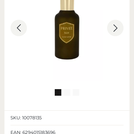
SKU:
10078135
EAN:
6294015183696