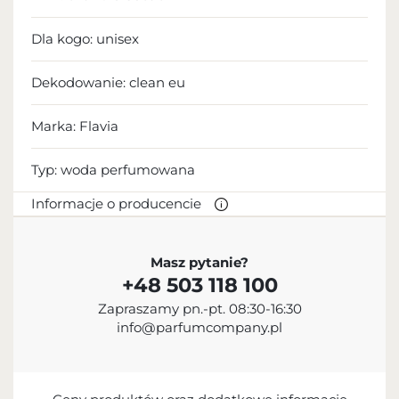
Dla kogo:
unisex
Dekodowanie:
clean eu
Marka: Flavia
Typ:
woda perfumowana
Informacje o producencie
PRODUCENT
Masz pytanie?
+48 503 118 100
Sterling Parfums LLC
Zapraszamy pn.-pt. 08:30-16:30
+9714 885 5588
info@parfumcompany.pl
info@sterling.ae
Dubai Investment Park 2 P.O. Box No. 40769 Dubai,
United Arab Emirates