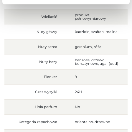
Jednostka produktu
szt.
produkt
Wielkość
pełnowymiarowy
Nuty głowy
kadzidło, szafran, malina
Nuty serca
geranium, róża
benzoes, drzewo
Nuty bazy
bursztynowe, agar (oud)
Flanker
9
Czas wysyłki
24H
Linia perfum
No
Kategoria zapachowa
orientalno-drzewne