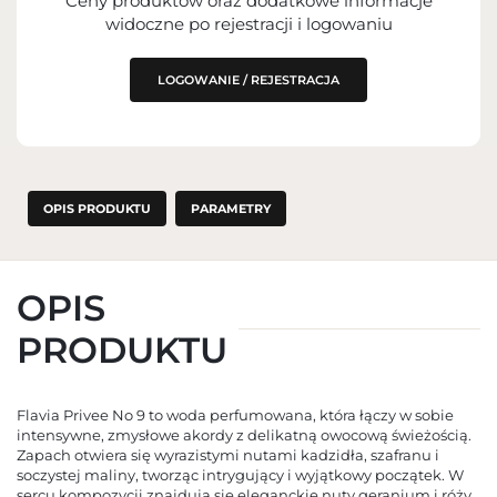
Ceny produktów oraz dodatkowe informacje
IMPORTER
widoczne po rejestracji i logowaniu
PODMIOT ODPOWIEDZIALNY ZA
WPROWADZENIE DO UE
LOGOWANIE / REJESTRACJA
OPIS PRODUKTU
PARAMETRY
OPIS
PRODUKTU
Flavia Privee No 9 to woda perfumowana, która łączy w sobie
intensywne, zmysłowe akordy z delikatną owocową świeżością.
Zapach otwiera się wyrazistymi nutami kadzidła, szafranu i
soczystej maliny, tworząc intrygujący i wyjątkowy początek. W
sercu kompozycji znajdują się eleganckie nuty geranium i róży,