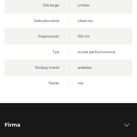
Dla kogo
unisex
Dekodowanie
clean eu
Pojemność
100 ml
Typ
woda perfumowana
Rodzaj marki
arabska
Tester
nie
Firma