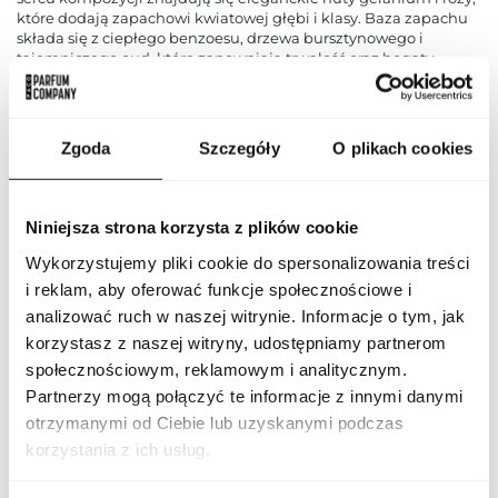
które dodają zapachowi kwiatowej głębi i klasy. Baza zapachu
składa się z ciepłego benzoesu, drzewa bursztynowego i
tajemniczego oud, które zapewniają trwałość oraz bogaty,
drzewno-żywiczny charakter. Flavia Privee No 9 to idealny
wybór dla osób poszukujących wyrafinowanego, złożonego
zapachu, który łączy w sobie słodycz, kwiatową elegancję i
drzewną głębię, doskonały na wieczorne wyjścia i wyjątkowe
Zgoda
Szczegóły
O plikach cookies
okazje.
PARAMETRY
Niniejsza strona korzysta z plików cookie
Wykorzystujemy pliki cookie do spersonalizowania treści
i reklam, aby oferować funkcje społecznościowe i
Indeks
FLAV PRI NO9 100 ND [1]
analizować ruch w naszej witrynie. Informacje o tym, jak
korzystasz z naszej witryny, udostępniamy partnerom
Linia
Privee No 9
społecznościowym, reklamowym i analitycznym.
Partnerzy mogą połączyć te informacje z innymi danymi
otrzymanymi od Ciebie lub uzyskanymi podczas
Kod CN
3303 00 10
korzystania z ich usług.
Stan opakowania
oryginalne