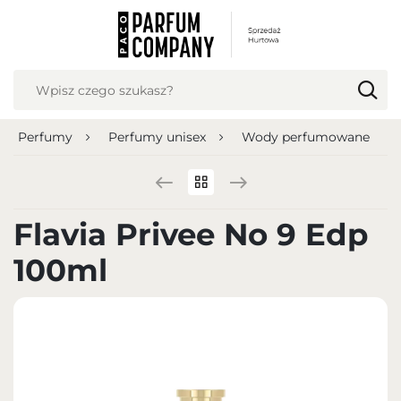
USTAWIENIA REGIONALNE
Lokalizacja
Polska
Perfumy
Perfumy unisex
Wody perfumowane
Język
polski
Waluta
Flavia Privee No 9 Edp
Polish zloty (PLN)
100ml
ZAPISZ