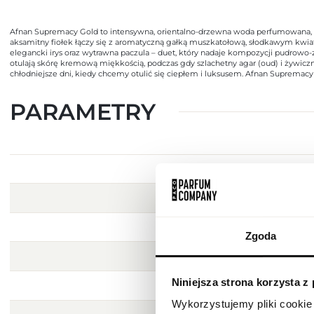
Afnan Supremacy Gold to intensywna, orientalno-drzewna woda perfumowana, st
aksamitny fiołek łączy się z aromatyczną gałką muszkatołową, słodkawym kwiat
elegancki irys oraz wytrawna paczula – duet, który nadaje kompozycji pudrowo-z
otulają skórę kremową miękkością, podczas gdy szlachetny agar (oud) i żywiczn
chłodniejsze dni, kiedy chcemy otulić się ciepłem i luksusem. Afnan Supremacy
PARAMETRY
Zgoda
Niniejsza strona korzysta z
Wykorzystujemy pliki cookie 