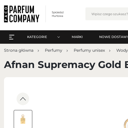
KATEGORIE
MARKI
NOWE DOSTAW
WSZYSTKO A-Z
Zalo
Strona główna
Perfumy
Perfumy unisex
Wody
PERFUMY
WSZYSTKO A-Z
Afnan Supremacy Gold 
PERFUMY ARABSKIE
PERFUMY
ZESTAWY
PERFUMY ARABSKIE
PIELĘGNACJA
ZESTAWY
MAKIJAŻ
ZA
PIELĘGNACJA
ZAPACHY DO WNĘTRZ
MAKIJAŻ