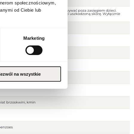
artnerom społecznościowym,
anymi od Ciebie lub
 dala od ognia i źródeł ciepła. Przechowywać poza zasięgiem dzieci.
jscu. Nie stosować na podrażnioną lub uszkodzoną skórę. Wyłącznie
Marketing
ezwól na wszystkie
wiat brzoskwini, kmin
 benzoes