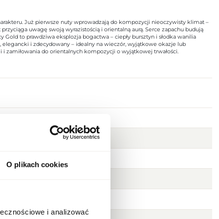
arakteru. Już pierwsze nuty wprowadzają do kompozycji nieoczywisty klimat –
rzyciąga uwagę swoją wyrazistością i orientalną aurą. Serce zapachu budują
y Gold to prawdziwa eksplozja bogactwa – ciepły bursztyn i słodka wanilia
y, elegancki i zdecydowany – idealny na wieczór, wyjątkowe okazje lub
i i zamiłowania do orientalnych kompozycji o wyjątkowej trwałości.
O plikach cookies
ołecznościowe i analizować