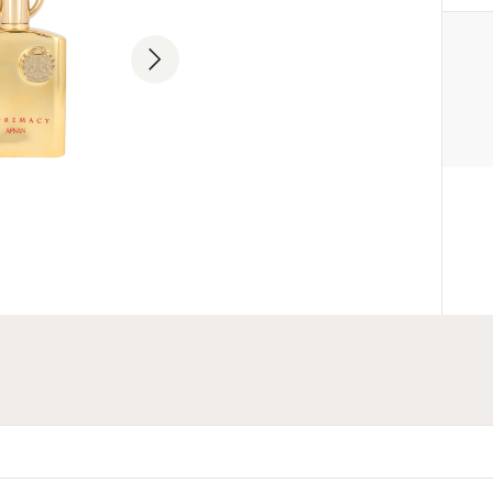
PRODUCENT
Afnan Perfumes LLC
+971 6 747 4441
Sheikh Ammar Bin Humaid Stree
Industrial Area 1, Ajman, Unite
PODMIOT ODPOWIEDZIAL
WPROWADZENIE DO UE
Parfum Company Sp. z o. o. S.K
+48 503 118 100
info@parfumcompany.pl
Lubelska 42, 05-077 Zakręt, Pol