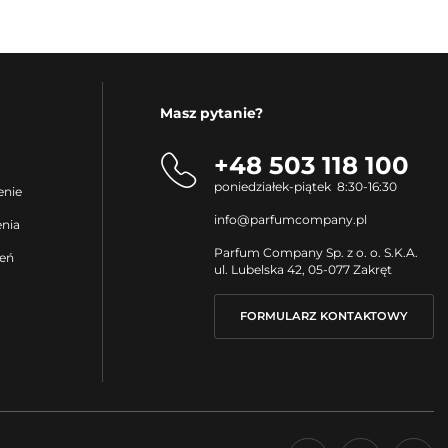
Masz pytanie?
+48 503 118 100
poniedziałek-piątek 8:30-16:30
enie
info@parfumcompany.pl
enia
Parfum Company Sp. z o. o. S.K.A.
ień
ul. Lubelska 42, 05-077 Zakręt
FORMULARZ KONTAKTOWY