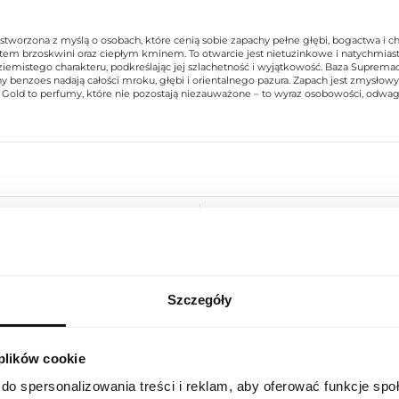
worzona z myślą o osobach, które cenią sobie zapachy pełne głębi, bogactwa i ch
em brzoskwini oraz ciepłym kminem. To otwarcie jest nietuzinkowe i natychmiast p
iemistego charakteru, podkreślając jej szlachetność i wyjątkowość. Baza Supremac
y benzoes nadają całości mroku, głębi i orientalnego pazura. Zapach jest zmysłow
 Gold to perfumy, które nie pozostają niezauważone – to wyraz osobowości, odwag
Indeks
AFN SUPR 100 ND [1]
Linia
Supremacy Gold
Kraj pochodzenia
Zjednoczone Emiraty Arabskie
Szczegóły
USTAWIENIA REGIONALNE
Kod CN
3303 00 10
 plików cookie
Lokalizacja
Stan opakowania
oryginalne
Polska
do spersonalizowania treści i reklam, aby oferować funkcje sp