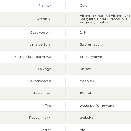
Flanker
Gold
Alcohol Denat (Sd Alcohol 39-
Składniki
Salicylate, Citral, Citronellol,
Eugenol, Linalool.
Czas wysyłki
24H
Linia perfum
Supremacy
Kategoria zapachowa
bursztynowe
Dla kogo
unisex
Dekodowanie
clean eu
Pojemność
100 ml
Typ
woda perfumowana
Rodzaj marki
arabska
Tester
nie