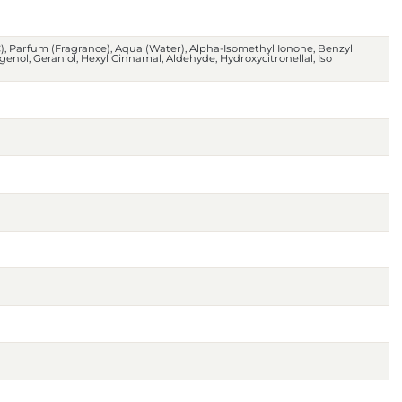
C), Parfum (Fragrance), Aqua (Water), Alpha-Isomethyl Ionone, Benzyl
 Eugenol, Geraniol, Hexyl Cinnamal, Aldehyde, Hydroxycitronellal, Iso