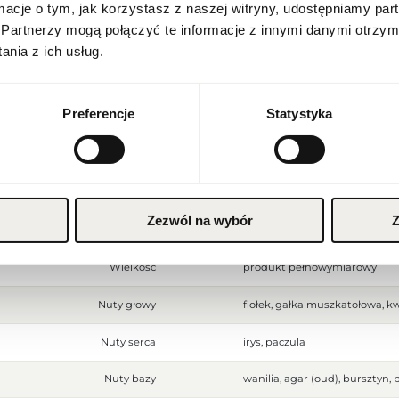
Stan produktu
nowy
ormacje o tym, jak korzystasz z naszej witryny, udostępniamy p
Język
Partnerzy mogą połączyć te informacje z innymi danymi otrzym
Produkt łatwopalny. Trzymać z
Ostrzeżenia
Przechowywać w chłodnym mie
polski
nia z ich usług.
do użytku zewnętrznego.
Waluta
Szerokość opakowania [mm]
85
Polish zloty (PLN)
Preferencje
Statystyka
Wysokość opakowania [mm]
155
ZAPISZ
Głębokość opakowania [mm]
37
Waga brutto [g]
400
Zezwól na wybór
Z
Jednostka produktu
szt.
Wielkość
produkt pełnowymiarowy
Nuty głowy
fiołek, gałka muszkatołowa, k
Nuty serca
irys, paczula
Nuty bazy
wanilia, agar (oud), bursztyn,