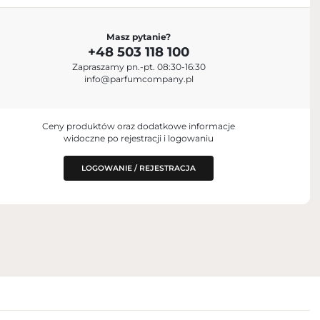
IMPORTER
Masz pytanie?
Parfum Company Sp. z o. o. S.K.A.
+48 503 118 100
+48 503 118 100
t, Al Jurf
Zapraszamy pn.-pt. 08:30-16:30
info@parfumcompany.pl
d Arab Emirates
Lubelska 42, 05-077 Zakręt, Polska
info@parfumcompany.pl
NY ZA
.A.
Ceny produktów oraz dodatkowe informacje
widoczne po rejestracji i logowaniu
ska
LOGOWANIE / REJESTRACJA