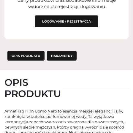
Ceny produktów oraz dodatkowe informacje
IMPORTER
widoczne po rejestracji i logowaniu
PODMIOT ODPOWIEDZIALNY ZA
WPROWADZENIE DO UE
LOGOWANIE / REJESTRACJA
OPIS PRODUKTU
PARAMETRY
OPIS
PRODUKTU
Armaf Tag Him Uomo Nero to esencja męskiej elegancji i siły,
zamknięta w butelce perfumowanej wody. Ta wyjątkowa
kompozycja zapachowa została stworzona dla nowoczesnych,
pewnych siebie mężczyzn, którzy pragną wyróżnić się spośród
tłumu i emanować charakterem. Nuta głowy otwiera się