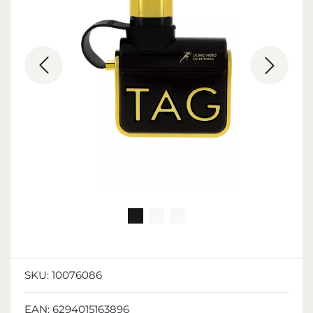
SKU:
10076086
EAN:
6294015163896