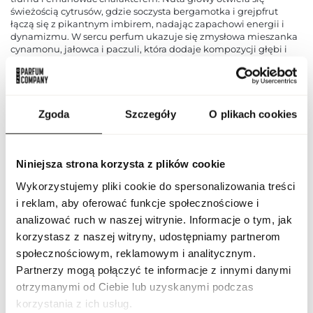
świeżością cytrusów, gdzie soczysta bergamotka i grejpfrut
łączą się z pikantnym imbirem, nadając zapachowi energii i
dynamizmu. W sercu perfum ukazuje się zmysłowa mieszanka
cynamonu, jałowca i paczuli, która dodaje kompozycji głębi i
męskiej siły. Nuta bazy prezentuje nuty drewna cedrowego,
drzewa sandałowego i wetywerii, tworząc trwałe, zmysłowe
wykończenie. Armaf Tag Him Uomo Nero to perfumowana
woda dla mężczyzn, którzy nie boją się wyzwań, cenią sobie
wyrafinowanie i elegancję. Niezależnie od okazji, ten zapach
Zgoda
Szczegóły
O plikach cookies
podkreśla ich charakter i pewność siebie, sprawiając, że zawsze
wyróżniają się spośród tłumu.
Niniejsza strona korzysta z plików cookie
PARAMETRY
Wykorzystujemy pliki cookie do spersonalizowania treści
i reklam, aby oferować funkcje społecznościowe i
analizować ruch w naszej witrynie. Informacje o tym, jak
ARF TAH UOM NER 100
Indeks
korzystasz z naszej witryny, udostępniamy partnerom
ND [1]
społecznościowym, reklamowym i analitycznym.
Linia
Tag Him Uomo Nero
Partnerzy mogą połączyć te informacje z innymi danymi
otrzymanymi od Ciebie lub uzyskanymi podczas
korzystania z ich usług.
Kod CN
3303 00 10