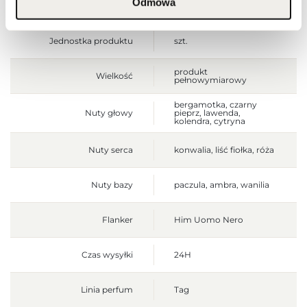
Odmowa
Waga brutto [g]
430
Jednostka produktu
szt.
produkt
Wielkość
pełnowymiarowy
bergamotka, czarny
Nuty głowy
pieprz, lawenda,
kolendra, cytryna
Nuty serca
konwalia, liść fiołka, róża
Nuty bazy
paczula, ambra, wanilia
Flanker
Him Uomo Nero
Czas wysyłki
24H
Linia perfum
Tag