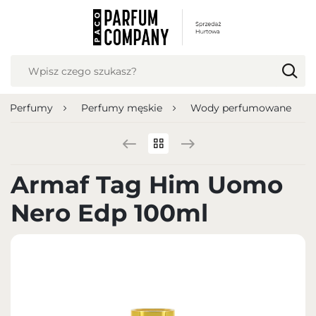
USTAWIENIA REGIONALNE
Lokalizacja
Polska
Perfumy
Perfumy męskie
Wody perfumowane
Język
polski
Waluta
Armaf Tag Him Uomo
Polish zloty (PLN)
Nero Edp 100ml
ZAPISZ