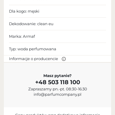
Dla kogo:
męski
Dekodowanie:
clean eu
Marka: Armaf
Typ:
woda perfumowana
Informacje o producencie
PRODUCENT
Masz pytanie?
+48 503 118 100
Sterling Parfums LLC
Zapraszamy pn.-pt. 08:30-16:30
+9714 885 5588
info@parfumcompany.pl
info@sterling.ae
Dubai Investment Park 2 P.O. Box No. 40769 Dubai,
United Arab Emirates