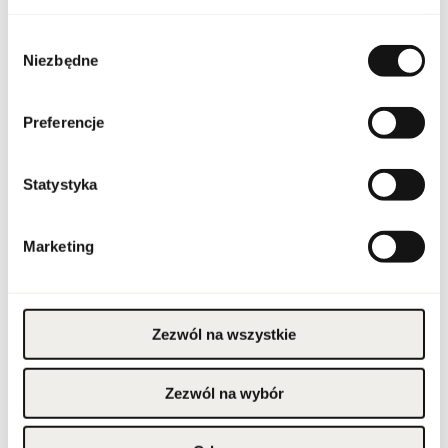
Stan opakowania
oryginalne
Wybór
Niezbędne
zgody
Stan produktu
nowy
Preferencje
Produkt łatwopalny.
Trzymać z dala od ognia
i źródeł ciepła.
Przechowywać poza
zasięgiem dzieci.
Statystyka
Przechowywać w
Ostrzeżenia
chłodnym miejscu. Nie
stosować na
podrażnioną lub
uszkodzoną skórę.
Marketing
Wyłącznie do użytku
zewnętrznego.
Szerokość opakowania
125
[mm]
Zezwól na wszystkie
Wysokość opakowania
125
[mm]
Zezwól na wybór
Głębokość opakowania
50
[mm]