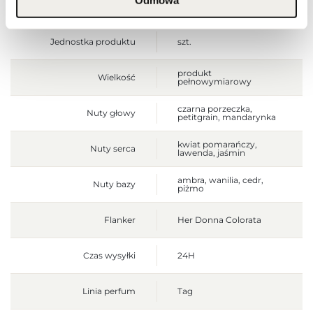
Odmowa
Waga brutto [g]
433
Jednostka produktu
szt.
produkt
Wielkość
pełnowymiarowy
czarna porzeczka,
Nuty głowy
petitgrain, mandarynka
kwiat pomarańczy,
Nuty serca
lawenda, jaśmin
ambra, wanilia, cedr,
Nuty bazy
piżmo
Flanker
Her Donna Colorata
Czas wysyłki
24H
Linia perfum
Tag