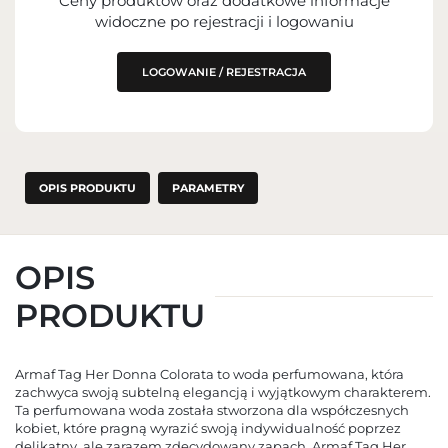
Ceny produktów oraz dodatkowe informacje
IMPORTER
widoczne po rejestracji i logowaniu
PODMIOT ODPOWIEDZIALNY ZA
WPROWADZENIE DO UE
LOGOWANIE / REJESTRACJA
OPIS PRODUKTU
PARAMETRY
OPIS
PRODUKTU
Armaf Tag Her Donna Colorata to woda perfumowana, która
zachwyca swoją subtelną elegancją i wyjątkowym charakterem.
Ta perfumowana woda została stworzona dla współczesnych
kobiet, które pragną wyrazić swoją indywidualność poprzez
delikatny, ale zarazem zdecydowany zapach. Armaf Tag Her