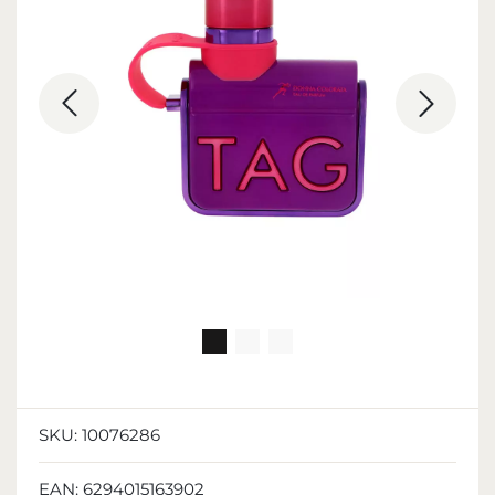
SKU:
10076286
EAN:
6294015163902