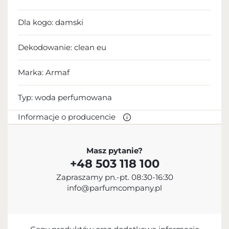
Dla kogo:
damski
Dekodowanie:
clean eu
Marka: Armaf
Typ:
woda perfumowana
Informacje o producencie
PRODUCENT
Masz pytanie?
+48 503 118 100
Sterling Parfums LLC
Zapraszamy pn.-pt. 08:30-16:30
+9714 885 5588
info@parfumcompany.pl
info@sterling.ae
Dubai Investment Park 2 P.O. Box No. 40769 Dubai,
United Arab Emirates