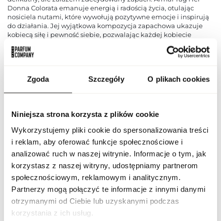
Donna Colorata emanuje energią i radością życia, otulając
nosiciela nutami, które wywołują pozytywne emocje i inspirują
do działania. Jej wyjątkowa kompozycja zapachowa ukazuje
kobiecą siłę i pewność siebie, pozwalając każdej kobiecie
poczuć się wyjątkowo i pełnią życia. Oprawiona w elegancki
flakon o subtelnym designie, woda perfumowana Armaf Tag
Her Donna Colorata idealnie wpisuje się w codzienny rytm życia
nowoczesnej kobiety, dodając jej niepowtarzalnego uroku i
Zgoda
Szczegóły
O plikach cookies
wyjątkowego charakteru. To doskonały wybór dla tych, którzy
poszukują unikalnego zapachu, który będzie odzwierciedlać
ich osobowość i styl życia.
Niniejsza strona korzysta z plików cookie
PARAMETRY
Wykorzystujemy pliki cookie do spersonalizowania treści
i reklam, aby oferować funkcje społecznościowe i
analizować ruch w naszej witrynie. Informacje o tym, jak
ARF TAG DON COL 100
Indeks
korzystasz z naszej witryny, udostępniamy partnerom
ND [1]
społecznościowym, reklamowym i analitycznym.
Partnerzy mogą połączyć te informacje z innymi danymi
Linia
Tag Her Donna Colorata
otrzymanymi od Ciebie lub uzyskanymi podczas
korzystania z ich usług.
Kod CN
3303 00 10