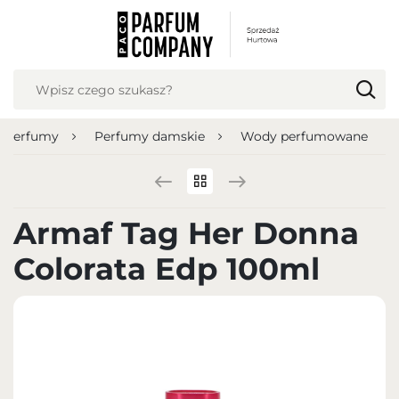
USTAWIENIA REGIONALNE
Lokalizacja
Polska
Perfumy
Perfumy damskie
Wody perfumowane
Język
polski
Waluta
Armaf Tag Her Donna
Polish zloty (PLN)
Colorata Edp 100ml
ZAPISZ