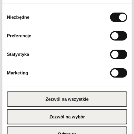
Wybór
Stan opakowania
oryginalne
Niezbędne
zgody
Stan produktu
nowy
Preferencje
Produkt łatwopalny.
Trzymać z dala od ognia
i źródeł ciepła.
Przechowywać poza
zasięgiem dzieci.
Statystyka
Przechowywać w
Ostrzeżenia
chłodnym miejscu. Nie
stosować na
podrażnioną lub
uszkodzoną skórę.
Marketing
Wyłącznie do użytku
zewnętrznego.
Szerokość opakowania
125
[mm]
Zezwól na wszystkie
Wysokość opakowania
125
[mm]
Zezwól na wybór
Głębokość opakowania
50
[mm]