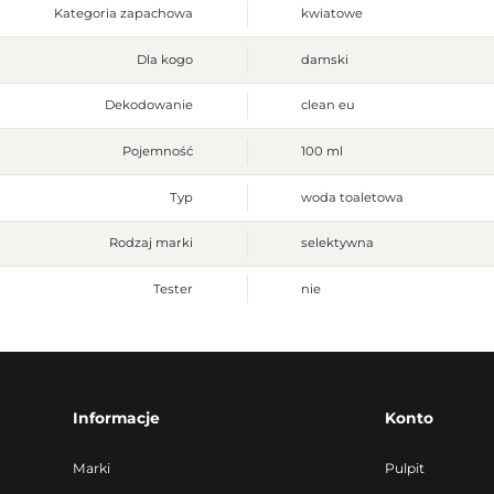
Kategoria zapachowa
kwiatowe
Dla kogo
damski
Dekodowanie
clean eu
Pojemność
100 ml
Typ
woda toaletowa
Rodzaj marki
selektywna
Tester
nie
Informacje
Konto
Marki
Pulpit