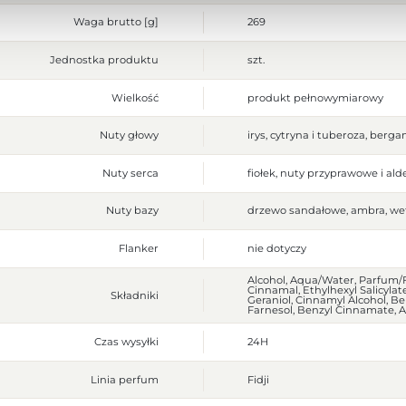
Waga brutto [g]
269
Jednostka produktu
szt.
Wielkość
produkt pełnowymiarowy
Nuty głowy
irys, cytryna i tuberoza, ber
Nuty serca
fiołek, nuty przyprawowe i ald
Nuty bazy
drzewo sandałowe, ambra, wet
Flanker
nie dotyczy
Alcohol, Aqua/Water, Parfum/Fr
Cinnamal, Ethylhexyl Salicyla
Składniki
Geraniol, Cinnamyl Alcohol, Ben
Farnesol, Benzyl Cinnamate, Ani
Czas wysyłki
24H
Linia perfum
Fidji