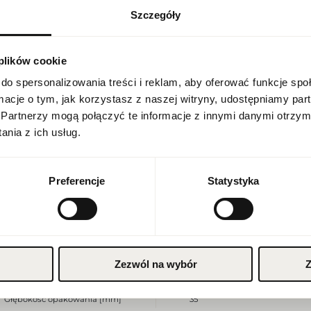
Szczegóły
USTAWIENIA REGIONALNE
Indeks
GL FIDJI W 100 EU [1]
 plików cookie
Lokalizacja
Linia
Fidji
Polska
do spersonalizowania treści i reklam, aby oferować funkcje sp
Kraj pochodzenia
Francja
ormacje o tym, jak korzystasz z naszej witryny, udostępniamy p
Język
Partnerzy mogą połączyć te informacje z innymi danymi otrzym
Kod CN
3303 00 90
polski
nia z ich usług.
Stan opakowania
oryginalne
Waluta
Polish zloty (PLN)
Stan produktu
nowy
Preferencje
Statystyka
Produkt łatwopalny. Trzymać z
Ostrzeżenia
Przechowywać w chłodnym mie
ZAPISZ
do użytku zewnętrznego.
Szerokość opakowania [mm]
70
Zezwól na wybór
Z
Wysokość opakowania [mm]
140
Głębokość opakowania [mm]
35