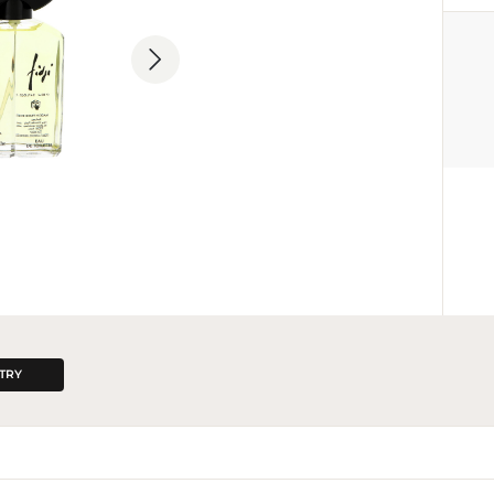
PRODUCENT
L’Oréal S.A.
+33 1 47 48 68 00
contact@loreal.com
41, Rue Martre, 92110 Clichy Ce
TRY