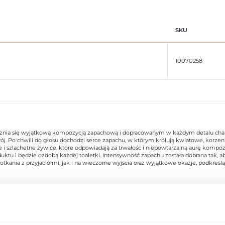
SKU
10070258
yróżnia się wyjątkową kompozycją zapachową i dopracowanym w każdym detalu cha
. Po chwili do głosu dochodzi serce zapachu, w którym królują kwiatowe, korzenne 
e i szlachetne żywice, które odpowiadają za trwałość i niepowtarzalną aurę kompoz
ktu i będzie ozdobą każdej toaletki. Intensywność zapachu została dobrana tak, ab
otkania z przyjaciółmi, jak i na wieczorne wyjścia oraz wyjątkowe okazje, podkreśl