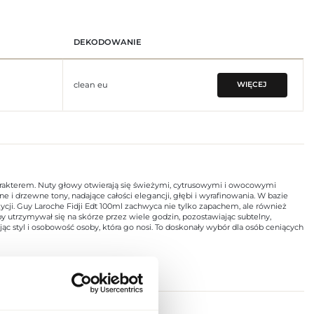
DEKODOWANIE
clean eu
WIĘCEJ
rakterem. Nuty głowy otwierają się świeżymi, cytrusowymi i owocowymi
i drzewne tony, nadające całości elegancji, głębi i wyrafinowania. W bazie
ycji. Guy Laroche Fidji Edt 100ml zachwyca nie tylko zapachem, ale również
y utrzymywał się na skórze przez wiele godzin, pozostawiając subtelny,
ając styl i osobowość osoby, która go nosi. To doskonały wybór dla osób ceniących