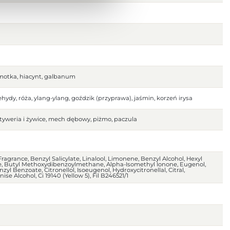
gamotka, hiacynt, galbanum
ehydy, róża, ylang-ylang, goździk (przyprawa), jaśmin, korzeń irysa
yweria i żywice, mech dębowy, piżmo, paczula
agrance, Benzyl Salicylate, Linalool, Limonene, Benzyl Alcohol, Hexyl
te, Butyl Methoxydibenzoylmethane, Alpha-Isomethyl Ionone, Eugenol,
zyl Benzoate, Citronellol, Isoeugenol, Hydroxycitronellal, Citral,
se Alcohol, Ci 19140 (Yellow 5), Fil B246521/1