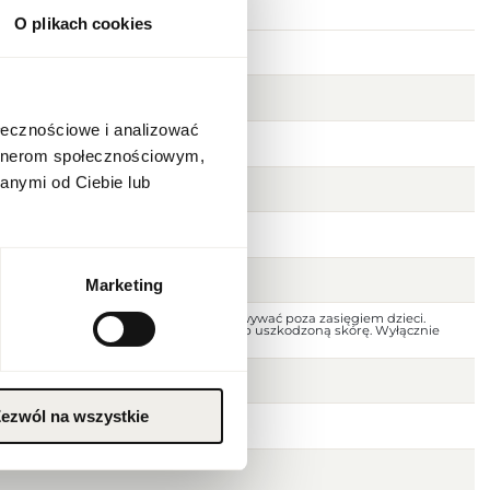
O plikach cookies
ołecznościowe i analizować
artnerom społecznościowym,
anymi od Ciebie lub
Marketing
 dala od ognia i źródeł ciepła. Przechowywać poza zasięgiem dzieci.
jscu. Nie stosować na podrażnioną lub uszkodzoną skórę. Wyłącznie
ezwól na wszystkie