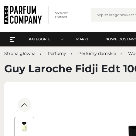
KATEGORIE
MARKI
NOWE DOSTAW
WSZYSTKO A-Z
Zalo
Strona główna
Perfumy
Perfumy damskie
Wod
PERFUMY
WSZYSTKO A-Z
Guy Laroche Fidji Edt 1
PERFUMY ARABSKIE
PERFUMY
ZESTAWY
PERFUMY ARABSKIE
PIELĘGNACJA
ZESTAWY
MAKIJAŻ
ZA
PIELĘGNACJA
ZAPACHY DO WNĘTRZ
MAKIJAŻ