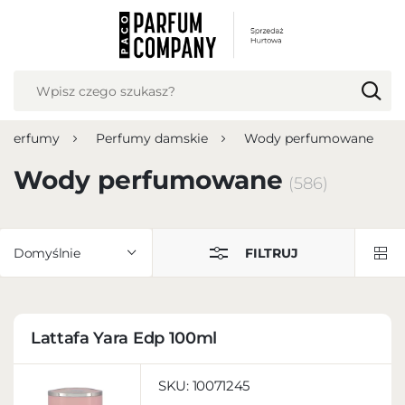
USTAWIENIA REGIONALNE
Lokalizacja
Polska
Perfumy
Perfumy damskie
Wody perfumowane
Język
polski
Wody perfumowane
(586)
Waluta
Polish zloty (PLN)
Domyślnie
FILTRUJ
ZAPISZ
Lattafa Yara Edp 100ml
SKU:
10071245