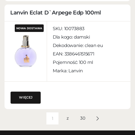
Lanvin Eclat D`Arpege Edp 100ml
SKU:
10073883
NOWA DOSTAWA
Dla kogo:
damski
Dekodowanie:
clean eu
EAN:
3386461515671
Pojemność:
100 ml
Marka: Lanvin
WIĘCEJ
z
30