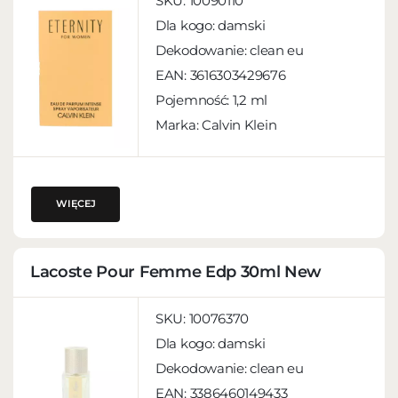
SKU:
10090110
Dla kogo:
damski
Dekodowanie:
clean eu
EAN:
3616303429676
Pojemność:
1,2 ml
Marka: Calvin Klein
WIĘCEJ
Lacoste Pour Femme Edp 30ml New
SKU:
10076370
Dla kogo:
damski
Dekodowanie:
clean eu
EAN:
3386460149433