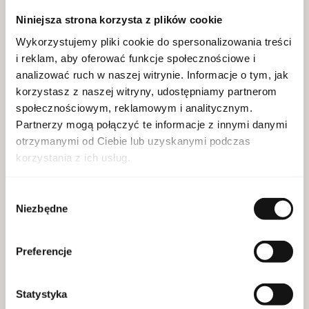
Dla kogo:
damski
Niniejsza strona korzysta z plików cookie
Dekodowanie:
clean eu
Wykorzystujemy pliki cookie do spersonalizowania treści
EAN:
3614274222135
i reklam, aby oferować funkcje społecznościowe i
analizować ruch w naszej witrynie. Informacje o tym, jak
Pojemność:
100 ml
korzystasz z naszej witryny, udostępniamy partnerom
Marka: Emporio Armani
społecznościowym, reklamowym i analitycznym.
Partnerzy mogą połączyć te informacje z innymi danymi
otrzymanymi od Ciebie lub uzyskanymi podczas
WIĘCEJ
korzystania z ich usług.
Wybór
Calvin Klein Women Edp 100ml
Niezbędne
zgody
SKU:
10077822
Preferencje
Dla kogo:
damski
Dekodowanie:
clean eu
Statystyka
EAN:
3614225358463