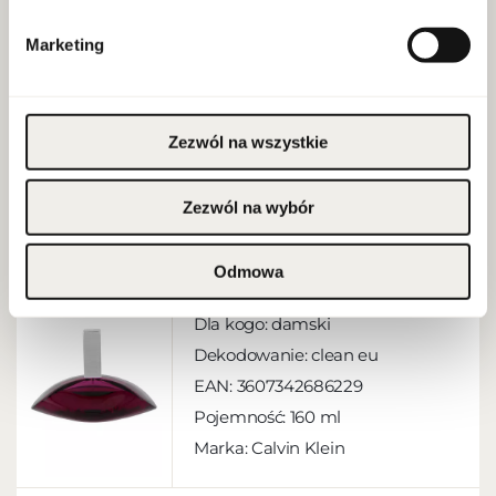
Pojemność:
100 ml
Marketing
Marka: Calvin Klein
Zezwól na wszystkie
WIĘCEJ
Zezwól na wybór
Calvin Klein Euphoria Edp 160ml
Odmowa
SKU:
10073533
Dla kogo:
damski
Dekodowanie:
clean eu
EAN:
3607342686229
Pojemność:
160 ml
Marka: Calvin Klein