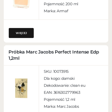
Pojemność:
200 ml
Marka: Armaf
WIĘCEJ
Próbka Marc Jacobs Perfect Intense Edp
1,2ml
SKU:
10073915
Dla kogo:
damski
Dekodowanie:
clean eu
EAN:
3616302779963
Pojemność:
1,2 ml
Marka: Marc Jacobs