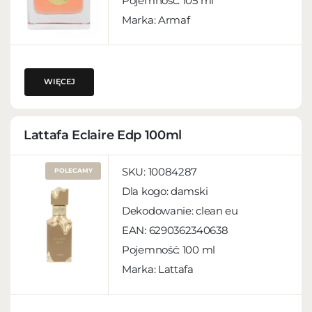
Pojemność:
105 ml
Marka: Armaf
WIĘCEJ
Lattafa Eclaire Edp 100ml
SKU:
10084287
POLECAMY
Dla kogo:
damski
Dekodowanie:
clean eu
EAN:
6290362340638
Pojemność:
100 ml
Marka: Lattafa