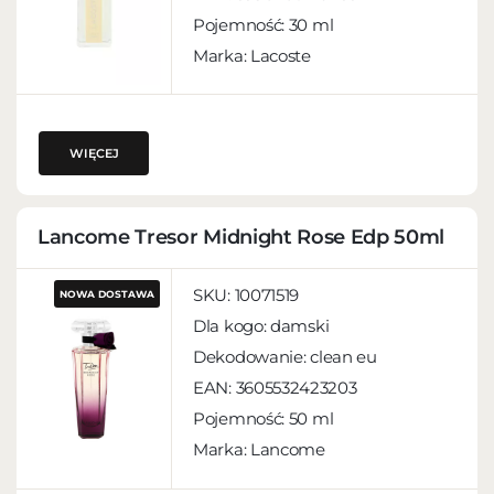
Pojemność:
30 ml
Marka: Lacoste
WIĘCEJ
Lancome Tresor Midnight Rose Edp 50ml
SKU:
10071519
NOWA DOSTAWA
Dla kogo:
damski
Dekodowanie:
clean eu
EAN:
3605532423203
Pojemność:
50 ml
Marka: Lancome