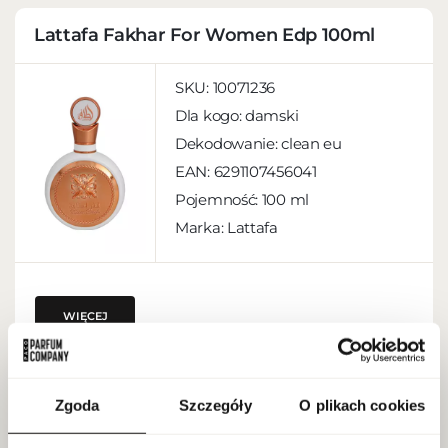
Lattafa Fakhar For Women Edp 100ml
SKU:
10071236
Dla kogo:
damski
Dekodowanie:
clean eu
EAN:
6291107456041
Pojemność:
100 ml
Marka: Lattafa
WIĘCEJ
Armani Emporio She Edp 100ml
Zgoda
Szczegóły
O plikach cookies
SKU:
10083019
NOWA DOSTAWA