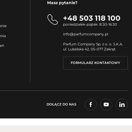
Masz pytanie?
+48 503 118 100
poniedziałek-piątek 8:30-16:30
enie
info@parfumcompany.pl
enia
Parfum Company Sp. z o. o. S.K.A.
ień
ul. Lubelska 42, 05-077 Zakręt
FORMULARZ KONTAKTOWY
DOŁĄCZ DO NAS
Agencja interaktywna
[ti]
Powered by
2ClickShop®