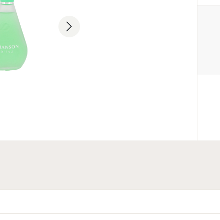
PRODUCENT
Coty Inc.
+1 212-389-7300
350 5th Ave, New York, NY 1011