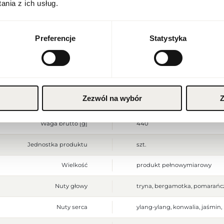
nia z ich usług.
Stan produktu
nowy
Waluta
Polish zloty (PLN)
Produkt łatwopalny. Trzymać z
Preferencje
Statystyka
Ostrzeżenia
Przechowywać w chłodnym mie
do użytku zewnętrznego.
Szerokość opakowania [mm]
95
ZAPISZ
Wysokość opakowania [mm]
185
Zezwól na wybór
Z
Głębokość opakowania [mm]
60
Waga brutto [g]
440
Jednostka produktu
szt.
Wielkość
produkt pełnowymiarowy
Nuty głowy
tryna, bergamotka, pomarańcz
Nuty serca
ylang-ylang, konwalia, jaśmin