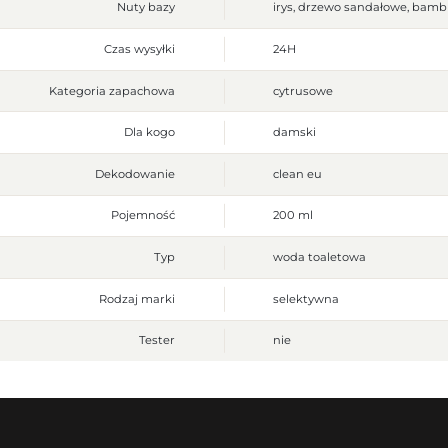
Nuty bazy
irys, drzewo sandałowe, bamb
Czas wysyłki
24H
Kategoria zapachowa
cytrusowe
Dla kogo
damski
Dekodowanie
clean eu
Pojemność
200 ml
Typ
woda toaletowa
Rodzaj marki
selektywna
Tester
nie