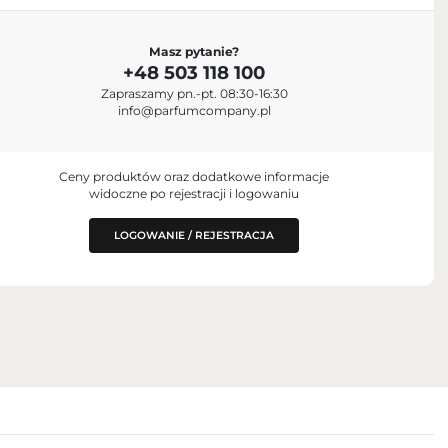
PODMIOT ODPOWIEDZIALNY ZA
Masz pytanie?
WPROWADZENIE DO UE
+48 503 118 100
Parfum Company Sp. z o. o. S.K.A.
+48 503 118 100
8, USA
Zapraszamy pn.-pt. 08:30-16:30
info@parfumcompany.pl
info@parfumcompany.pl
ul. Lubelska 42, 05-077 Zakręt, Poland
Ceny produktów oraz dodatkowe informacje
widoczne po rejestracji i logowaniu
LOGOWANIE / REJESTRACJA