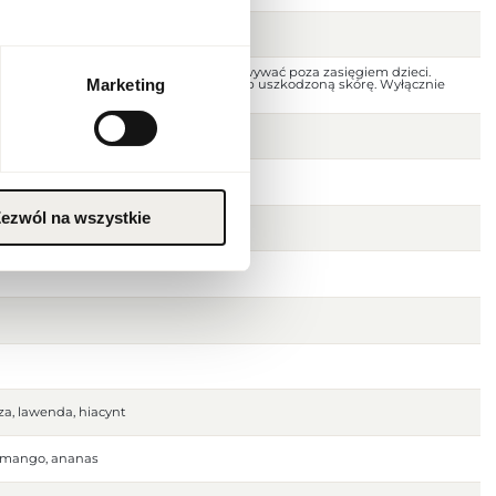
 dala od ognia i źródeł ciepła. Przechowywać poza zasięgiem dzieci.
Marketing
jscu. Nie stosować na podrażnioną lub uszkodzoną skórę. Wyłącznie
ezwól na wszystkie
a, lawenda, hiacynt
, mango, ananas