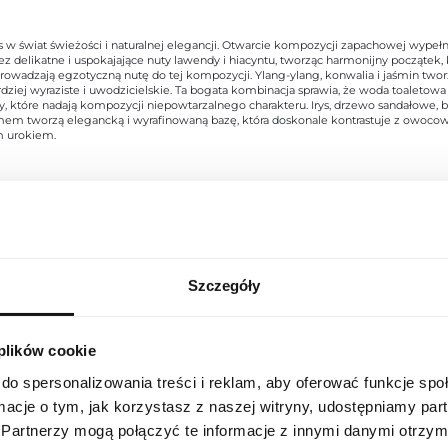
 w świat świeżości i naturalnej elegancji. Otwarcie kompozycji zapachowej wypełn
ez delikatne i uspokajające nuty lawendy i hiacyntu, tworząc harmonijny początek,
adzają egzotyczną nutę do tej kompozycji. Ylang-ylang, konwalia i jaśmin tworzą
ziej wyraziste i uwodzicielskie. Ta bogata kombinacja sprawia, że woda toaletowa j
, które nadają kompozycji niepowtarzalnego charakteru. Irys, drzewo sandałowe, b
mem tworzą elegancką i wyrafinowaną bazę, która doskonale kontrastuje z owocow
ym urokiem.
Indeks
CHANS EAU ORIG 200 EU [1]
Szczegóły
USTAWIENIA REGIONALNE
Linia
D'eau Original
 plików cookie
Lokalizacja
Kraj pochodzenia
Francja
Polska
do spersonalizowania treści i reklam, aby oferować funkcje sp
Kod CN
3303 00 90
ormacje o tym, jak korzystasz z naszej witryny, udostępniamy p
Język
Partnerzy mogą połączyć te informacje z innymi danymi otrzym
Stan opakowania
oryginalne
polski