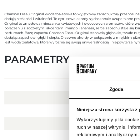
Chanson D'eau Original woda toaletowa to wyjątkowy zapach, który przenosi nas
dodają rześkości i witalności. Te cytrusowe akordy są doskonale uzupełnione prz
Original to zmysłowa mieszanka kwiatowych i owocowych aromatów, które wprow
połączeniu z soczystymi akcentami mango i ananasa, serce zapachu staje się bard
perfumach. Bazę zapachu Chanson D'eau Original stanowią głębokie, trwałe nuty
dodając zapachowi głębi i ciepła. Drzewne akordy w połączeniu z miękkim piż
jest wodą toaletową, która wyróżnia się swoją uniwersalnością i niepowtarzaln
PARAMETRY
Zgoda
Niniejsza strona korzysta z
Wykorzystujemy pliki cookie 
ruch w naszej witrynie. Inf
reklamowym i analitycznym. 