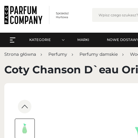
KATEGORIE
MARKI
NOWE DOSTAW
WSZYSTKO A-Z
Zalo
Strona główna
Perfumy
Perfumy damskie
Wod
PERFUMY
WSZYSTKO A-Z
Coty Chanson D`eau Ori
PERFUMY ARABSKIE
PERFUMY
ZESTAWY
PERFUMY ARABSKIE
PIELĘGNACJA
ZESTAWY
MAKIJAŻ
ZA
PIELĘGNACJA
ZAPACHY DO WNĘTRZ
MAKIJAŻ