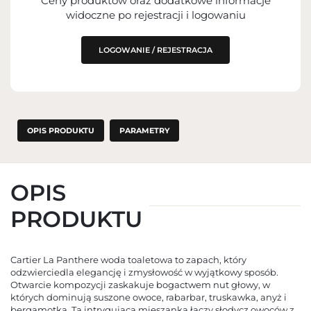
Ceny produktów oraz dodatkowe informacje
widoczne po rejestracji i logowaniu
LOGOWANIE / REJESTRACJA
OPIS PRODUKTU
PARAMETRY
OPIS
PRODUKTU
Cartier La Panthere woda toaletowa to zapach, który
odzwierciedla elegancję i zmysłowość w wyjątkowy sposób.
Otwarcie kompozycji zaskakuje bogactwem nut głowy, w
których dominują suszone owoce, rabarbar, truskawka, anyż i
bergamotka. Ta intrygująca mieszanka łączy słodycz owoców z