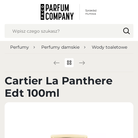
USTAWIENIA REGIONALNE
Lokalizacja
Polska
Perfumy
Perfumy damskie
Wody toaletowe
Język
polski
Waluta
Cartier La Panthere
Polish zloty (PLN)
Edt 100ml
ZAPISZ