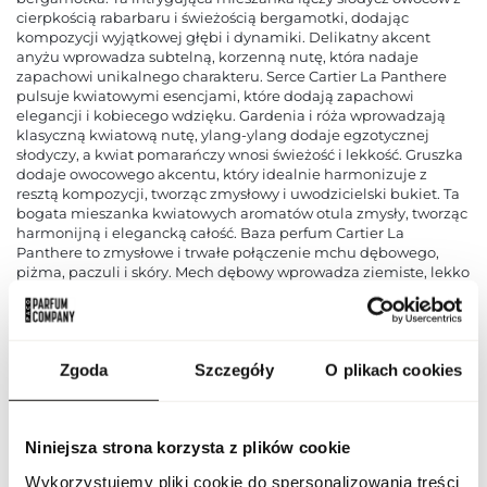
cierpkością rabarbaru i świeżością bergamotki, dodając
kompozycji wyjątkowej głębi i dynamiki. Delikatny akcent
anyżu wprowadza subtelną, korzenną nutę, która nadaje
zapachowi unikalnego charakteru. Serce Cartier La Panthere
pulsuje kwiatowymi esencjami, które dodają zapachowi
elegancji i kobiecego wdzięku. Gardenia i róża wprowadzają
klasyczną kwiatową nutę, ylang-ylang dodaje egzotycznej
słodyczy, a kwiat pomarańczy wnosi świeżość i lekkość. Gruszka
dodaje owocowego akcentu, który idealnie harmonizuje z
resztą kompozycji, tworząc zmysłowy i uwodzicielski bukiet. Ta
bogata mieszanka kwiatowych aromatów otula zmysły, tworząc
harmonijną i elegancką całość. Baza perfum Cartier La
Panthere to zmysłowe i trwałe połączenie mchu dębowego,
piżma, paczuli i skóry. Mech dębowy wprowadza ziemiste, lekko
zielone tony, które doskonale współgrają z ciepłym i miękkim
piżmem. Paczula dodaje zapachowi wyrazistości i
intensywności, a skóra wnosi elegancką, zmysłową nutę, która
pozostaje na skórze przez długie godziny. Ta harmonijna i
Zgoda
Szczegóły
O plikach cookies
wielowymiarowa kompozycja sprawia, że Cartier La Panthere
woda toaletowa jest idealnym wyborem dla kobiet, które cenią
luksus, wyrafinowanie i unikalny styl, otulając je aurą
tajemniczości i pewności siebie.
Niniejsza strona korzysta z plików cookie
PARAMETRY
Wykorzystujemy pliki cookie do spersonalizowania treści