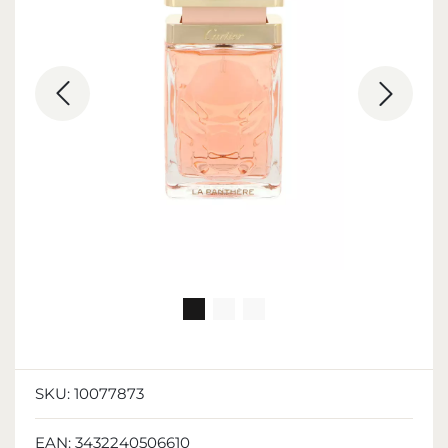
SKU:
10077873
EAN:
3432240506610