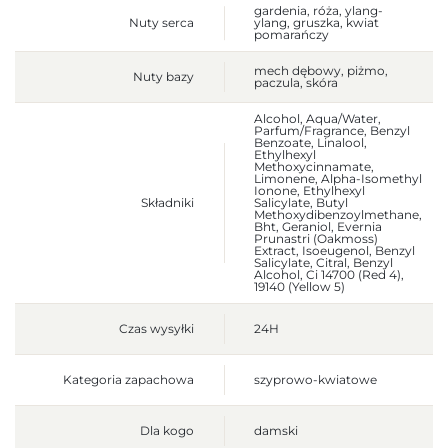
gardenia, róża, ylang-
Nuty serca
ylang, gruszka, kwiat
pomarańczy
mech dębowy, piżmo,
Nuty bazy
paczula, skóra
Alcohol, Aqua/Water,
Parfum/Fragrance, Benzyl
Benzoate, Linalool,
Ethylhexyl
Methoxycinnamate,
Limonene, Alpha-Isomethyl
Ionone, Ethylhexyl
Składniki
Salicylate, Butyl
Methoxydibenzoylmethane,
Bht, Geraniol, Evernia
Prunastri (Oakmoss)
Extract, Isoeugenol, Benzyl
Salicylate, Citral, Benzyl
Alcohol, Ci 14700 (Red 4),
19140 (Yellow 5)
Czas wysyłki
24H
Kategoria zapachowa
szyprowo-kwiatowe
Dla kogo
damski