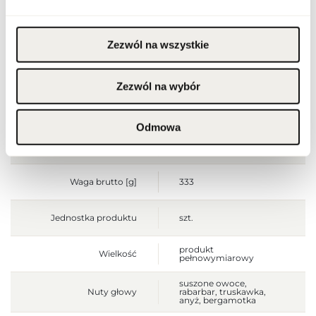
chłodnym miejscu. Nie
stosować na
podrażnioną lub
uszkodzoną skórę.
Wyłącznie do użytku
Zezwól na wszystkie
zewnętrznego.
Szerokość opakowania
65
[mm]
Zezwól na wybór
Wysokość opakowania
110
[mm]
Odmowa
Głębokość opakowania
50
[mm]
Waga brutto [g]
333
Jednostka produktu
szt.
produkt
Wielkość
pełnowymiarowy
suszone owoce,
Nuty głowy
rabarbar, truskawka,
anyż, bergamotka