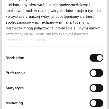
i reklam, aby oferować funkcje społecznościowe i
analizować ruch w naszej witrynie. Informacje o tym, jak
korzystasz z naszej witryny, udostępniamy partnerom
CAR LA PANT EDT 100
Indeks
EU [1]
społecznościowym, reklamowym i analitycznym.
Partnerzy mogą połączyć te informacje z innymi danymi
Linia
La Panthere
otrzymanymi od Ciebie lub uzyskanymi podczas
korzystania z ich usług.
Kraj pochodzenia
Francja
Wybór
Kod CN
3303 00 90
Niezbędne
zgody
Stan opakowania
oryginalne
Preferencje
Stan produktu
nowy
Statystyka
Produkt łatwopalny.
Trzymać z dala od ognia
i źródeł ciepła.
Przechowywać poza
Marketing
zasięgiem dzieci.
Przechowywać w
Ostrzeżenia