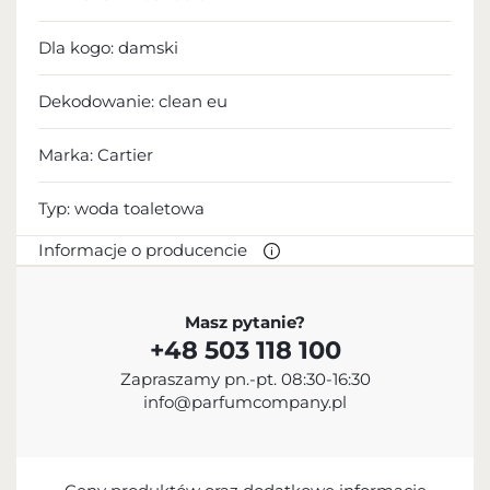
Dla kogo:
damski
Dekodowanie:
clean eu
Marka: Cartier
Typ:
woda toaletowa
Informacje o producencie
PRODUCENT
Masz pytanie?
+48 503 118 100
Cartier International AG
Zapraszamy pn.-pt. 08:30-16:30
+33 1 58 18 11 11
info@parfumcompany.pl
contact@cartier.com
33 Rue Boissy d'Anglas, 75008 Paris, France