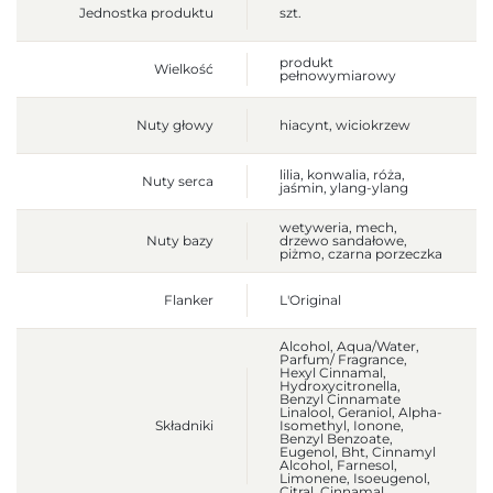
Jednostka produktu
szt.
produkt
Wielkość
pełnowymiarowy
Nuty głowy
hiacynt, wiciokrzew
lilia, konwalia, róża,
Nuty serca
jaśmin, ylang-ylang
wetyweria, mech,
Nuty bazy
drzewo sandałowe,
piżmo, czarna porzeczka
Flanker
L'Original
Alcohol, Aqua/Water,
Parfum/ Fragrance,
Hexyl Cinnamal,
Hydroxycitronella,
Benzyl Cinnamate
Linalool, Geraniol, Alpha-
Składniki
Isomethyl, Ionone,
Benzyl Benzoate,
Eugenol, Bht, Cinnamyl
Alcohol, Farnesol,
Limonene, Isoeugenol,
Citral, Cinnamal,