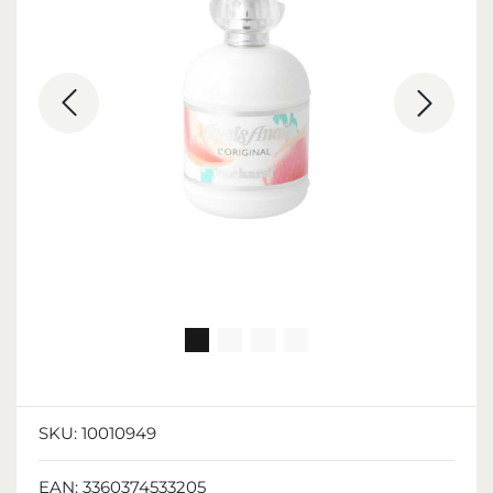
SKU:
10010949
EAN:
3360374533205