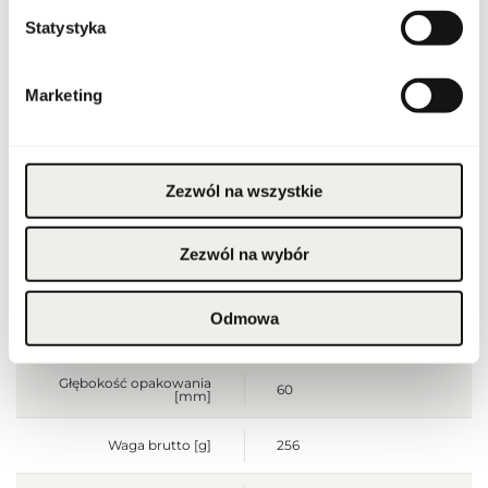
Statystyka
Stan produktu
nowy
Produkt łatwopalny.
Marketing
Trzymać z dala od ognia
i źródeł ciepła.
Przechowywać poza
zasięgiem dzieci.
Przechowywać w
Ostrzeżenia
chłodnym miejscu. Nie
stosować na
Zezwól na wszystkie
podrażnioną lub
uszkodzoną skórę.
Wyłącznie do użytku
zewnętrznego.
Zezwól na wybór
Szerokość opakowania
75
[mm]
Odmowa
Wysokość opakowania
120
[mm]
Głębokość opakowania
60
[mm]
Waga brutto [g]
256