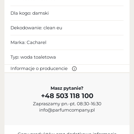
Dla kogo:
damski
Dekodowanie:
clean eu
Marka: Cacharel
Typ:
woda toaletowa
Informacje o producencie
PRODUCENT
Masz pytanie?
+48 503 118 100
L’Oréal S.A.
Zapraszamy pn.-pt. 08:30-16:30
+33 1 47 48 68 00
info@parfumcompany.pl
contact@loreal.com
41, Rue Martre, 92110 Clichy Cedex, France