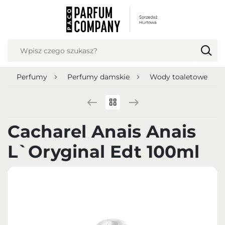
USTAWIENIA REGIONALNE
Lokalizacja
Polska
Perfumy
Perfumy damskie
Wody toaletowe
Język
polski
Waluta
Cacharel Anais Anais
Polish zloty (PLN)
L`Oryginal Edt 100ml
ZAPISZ