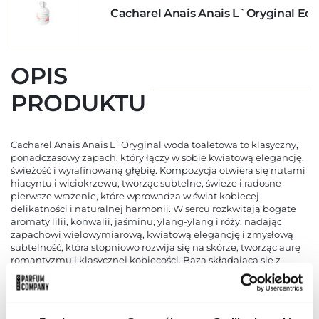
Cacharel Anais Anais L`Oryginal Edt
OPIS
PRODUKTU
Cacharel Anais Anais L`Oryginal woda toaletowa to klasyczny,
ponadczasowy zapach, który łączy w sobie kwiatową elegancję,
świeżość i wyrafinowaną głębię. Kompozycja otwiera się nutami
hiacyntu i wiciokrzewu, tworząc subtelne, świeże i radosne
pierwsze wrażenie, które wprowadza w świat kobiecej
delikatności i naturalnej harmonii. W sercu rozkwitają bogate
aromaty lilii, konwalii, jaśminu, ylang-ylang i róży, nadając
zapachowi wielowymiarową, kwiatową elegancję i zmysłową
subtelność, która stopniowo rozwija się na skórze, tworząc aurę
romantyzmu i klasycznej kobiecości. Baza składająca się z
mchu, piżma, wetywerii, drzewa sandałowego i czarnej
porzeczki wprowadza ciepło, trwałość i głębię, podkreślając
luksusowy charakter kompozycji i zapewniając, że zapach
utrzymuje się przez wiele godzin, pozostawiając delikatny,