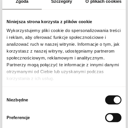
Zgoda
Szczegóły
O plikach cookies
elegancki ślad. Anais Anais LOryginal jest idealna dla kobiet
ceniących klasykę, wyrafinowanie i subtelną zmysłowość,
sprawdzając się zarówno na co dzień, jak i podczas wyjątkowych
okazji. To perfumy emanujące wdziękiem, elegancją i
Niniejsza strona korzysta z plików cookie
romantyczną aurą, które zachwycają harmonijnym
połączeniem kwiatów i drzewnych nut.
Wykorzystujemy pliki cookie do spersonalizowania treści
i reklam, aby oferować funkcje społecznościowe i
PARAMETRY
analizować ruch w naszej witrynie. Informacje o tym, jak
korzystasz z naszej witryny, udostępniamy partnerom
społecznościowym, reklamowym i analitycznym.
Partnerzy mogą połączyć te informacje z innymi danymi
CACH ANAIS LORG W
Indeks
100 ND [1]
otrzymanymi od Ciebie lub uzyskanymi podczas
korzystania z ich usług.
Linia
Anais Anais L'Original
Wybór
Kraj pochodzenia
Francja
Niezbędne
zgody
Kod CN
3303 00 90
Preferencje
Stan opakowania
oryginalne