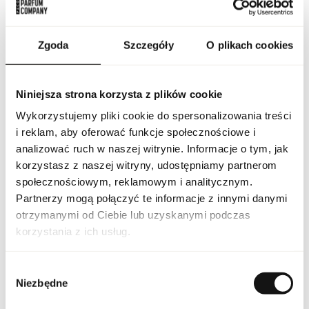
i łagodny drzewno-słodki charakter, który utrzymuje się
na skórze przez wiele godzin. CK IN2U For Her sprawdza się
doskonale na co dzień, szczególnie w cieplejszych porach roku.
Daje wrażenie lekkości, ale też miękkości — wanilia i nuty bazy
Zgoda
Szczegóły
O plikach cookies
tworzą otulającą aurę, która nadaje mu kobiecości i subtelnej
zmysłowości. Zapach ten to idealny wybór dla kobiet
nowoczesnych, pewnych siebie, które lubią połączenie
świeżości z delikatnym ciepłem. Cytrusy szybko przechodzą
Niniejsza strona korzysta z plików cookie
w kwiatowo-zielone tony i miękkie akordy waniliowo-drzewne,
Wykorzystujemy pliki cookie do spersonalizowania treści
tworząc harmonijną kompozycję pełną lekkości i elegancji.
i reklam, aby oferować funkcje społecznościowe i
analizować ruch w naszej witrynie. Informacje o tym, jak
PARAMETRY
korzystasz z naszej witryny, udostępniamy partnerom
społecznościowym, reklamowym i analitycznym.
Partnerzy mogą połączyć te informacje z innymi danymi
otrzymanymi od Ciebie lub uzyskanymi podczas
Indeks
CK IN2U W 100 ND [1]
korzystania z ich usług.
Linia
Ck In2U For Her
Wybór
Niezbędne
zgody
Kraj pochodzenia
Stany Zjednoczone USA