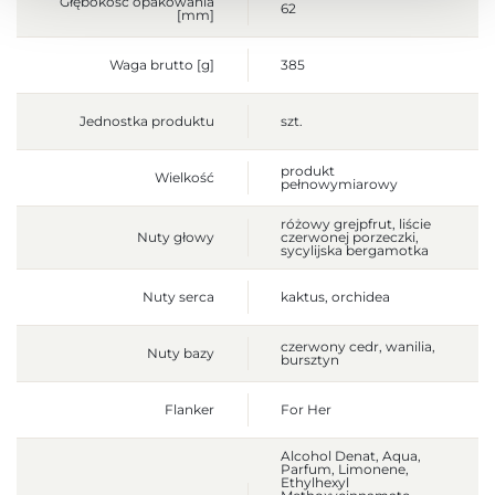
Głębokość opakowania
62
[mm]
Waga brutto [g]
385
Jednostka produktu
szt.
produkt
Wielkość
pełnowymiarowy
różowy grejpfrut, liście
Nuty głowy
czerwonej porzeczki,
sycylijska bergamotka
Nuty serca
kaktus, orchidea
czerwony cedr, wanilia,
Nuty bazy
bursztyn
Flanker
For Her
Alcohol Denat, Aqua,
Parfum, Limonene,
Ethylhexyl