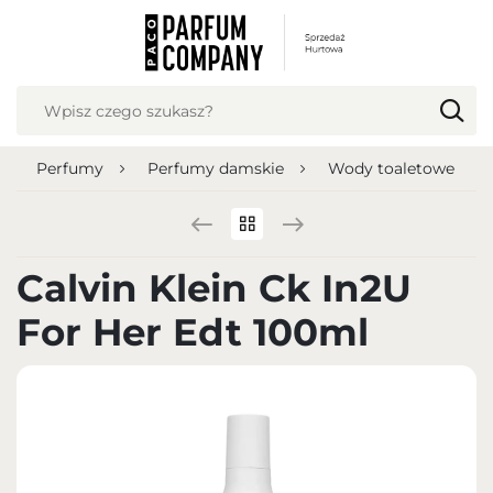
USTAWIENIA REGIONALNE
Lokalizacja
Polska
Perfumy
Perfumy damskie
Wody toaletowe
Język
polski
Waluta
Calvin Klein Ck In2U
Polish zloty (PLN)
For Her Edt 100ml
ZAPISZ