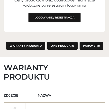
Ceny produktów oraz dodatkowe informacje
WPROWADZENIE DO UE
widoczne po rejestracji i logowaniu
LOGOWANIE / REJESTRACJA
WARIANTY PRODUKTU
OPIS PRODUKTU
PARAMETRY
WARIANTY
PRODUKTU
ZDJĘCIE
NAZWA