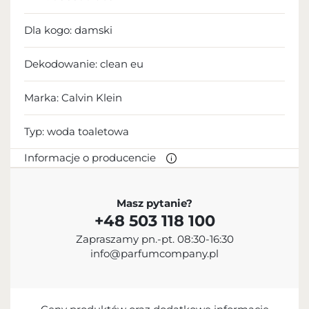
Dla kogo:
damski
Dekodowanie:
clean eu
Marka: Calvin Klein
Typ:
woda toaletowa
Informacje o producencie
PRODUCENT
Masz pytanie?
+48 503 118 100
Calvin Klein Inc.
Zapraszamy pn.-pt. 08:30-16:30
18 665 130 513
info@parfumcompany.pl
info@calvinklein.com
205 West 39th Street, Nowy Jork, NY 10018, USA
PODMIOT ODPOWIEDZIALNY ZA