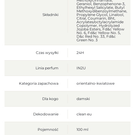
Methoxycinnamate,
Geraniol, Benzophenone-3,
Ethylhexyl Salicylate, Butyl
Methoxydibenzoylmethane,
Składniki
Propylene Glycol, Linalool,
Citral, Coumarin, Bht,
Acrylates/octylacrylamide
Copolymer, Hydrolyzed
Jojoba Esters, Fd&c Yellow
No. 6, Fd&c Yellow No. 5,
D&c Red No. 33, Fd&c
Green No. 3
Czas wysyłki
24H
Linia perfum
IN2U
Kategoria zapachowa
orientalno-kwiatowe
Dla kogo
damski
Dekodowanie
clean eu
Pojemność
100 ml