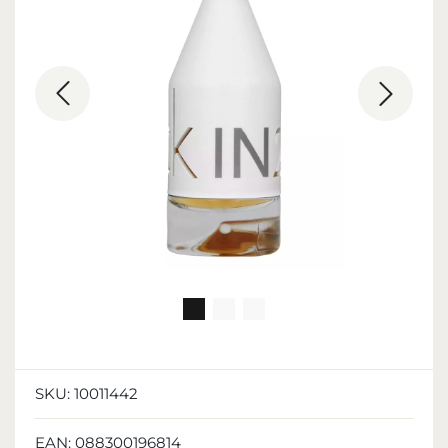
SKU:
10011442
EAN:
088300196814