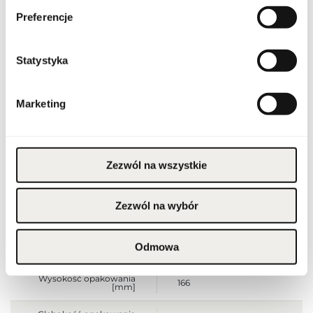
Preferencje
Kod CN
3303 00 90
Statystyka
Stan opakowania
oryginalne
Stan produktu
nowy
Marketing
Produkt łatwopalny.
Trzymać z dala od ognia
i źródeł ciepła.
Przechowywać poza
zasięgiem dzieci.
Zezwól na wszystkie
Przechowywać w
Ostrzeżenia
chłodnym miejscu. Nie
stosować na
podrażnioną lub
uszkodzoną skórę.
Zezwól na wybór
Wyłącznie do użytku
zewnętrznego.
Szerokość opakowania
Odmowa
62
[mm]
Wysokość opakowania
166
[mm]