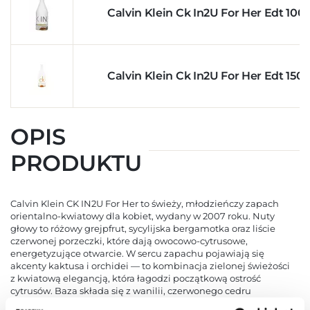
Calvin Klein Ck In2U For Her Edt 100
Calvin Klein Ck In2U For Her Edt 150
OPIS
PRODUKTU
Calvin Klein CK IN2U For Her to świeży, młodzieńczy zapach
orientalno-kwiatowy dla kobiet, wydany w 2007 roku. Nuty
głowy to różowy grejpfrut, sycylijska bergamotka oraz liście
czerwonej porzeczki, które dają owocowo-cytrusowe,
energetyzujące otwarcie. W sercu zapachu pojawiają się
akcenty kaktusa i orchidei — to kombinacja zielonej świeżości
z kwiatową elegancją, która łagodzi początkową ostrość
cytrusów. Baza składa się z wanilii, czerwonego cedru
i bursztynu — te nuty nadają zapachowi ciepło, trwałość