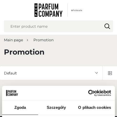
REGIONAL SETTINGS
Location
Poland
Main page
Promotion
Language
English
Promotion
Currency
Euro (EUR)
Default
SAVE
No products found in this category:
Please select a different category.
Zgoda
Szczegóły
O plikach cookies