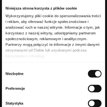
Niniejsza strona korzysta z plików cookie
Wykorzystujemy pliki cookie do spersonalizowania treści
Company
i reklam, aby oferować funkcje społecznościowe i
analizować ruch w naszej witrynie. Informacje o tym, jak
Regulations
korzystasz z naszej witryny, udostępniamy partnerom
społecznościowym, reklamowym i analitycznym.
Information
Partnerzy mogą połączyć te informacje z innymi danymi
otrzymanymi od Ciebie lub uzyskanymi podczas
Account
korzystania z ich usług.
Have question?
Wybór
Niezbędne
zgody
+48 503 118 100
monday-friday 8:30-16:30
Preferencje
info@parfumcompany.pl
Parfum Company Sp. z o. o. S.K.A.
42 Lubelska St., 05-077 Zakręt
Statystyka