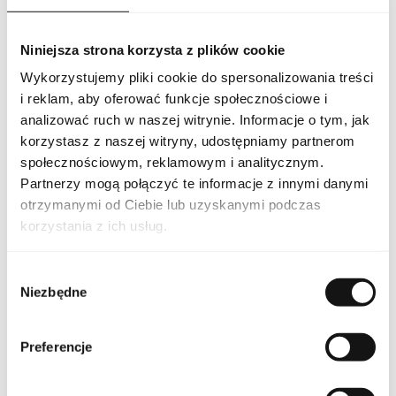
wyzwania i aktywny styl życia, podkreślając pewność siebie,
indywidualność i elegancję mężczyzny. Butelka wody
toaletowej utrzymana jest w eleganckim, minimalistycznym
Niniejsza strona korzysta z plików cookie
designie z ciemnymi akcentami, który odzwierciedla charakter
zapachu i luksus marki Cartier. Cartier Pasha de Cartier Noire
Wykorzystujemy pliki cookie do spersonalizowania treści
Sport woda toaletowa to propozycja dla mężczyzn pragnących
i reklam, aby oferować funkcje społecznościowe i
poczuć świeżość, energię i nowoczesną elegancję w jednym
analizować ruch w naszej witrynie. Informacje o tym, jak
aromacie, pozostawiającym trwałe, charakterystyczne wrażenie.
korzystasz z naszej witryny, udostępniamy partnerom
PARAMETRY
społecznościowym, reklamowym i analitycznym.
Partnerzy mogą połączyć te informacje z innymi danymi
otrzymanymi od Ciebie lub uzyskanymi podczas
korzystania z ich usług.
CART PAS NOI SPO 100
Indeks
EU [1]
Wybór
Pasha de Cartier Noire
Linia
Niezbędne
Sport
zgody
Kraj pochodzenia
Francja
Preferencje
Kod CN
3303 00 90