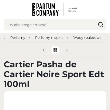
USTAWIENIA REGIONALNE
Lokalizacja
Polska
a
Perfumy
Perfumy męskie
Wody toaletowe
Język
polski
Waluta
Cartier Pasha de
Polish zloty (PLN)
Cartier Noire Sport Edt
ZAPISZ
100ml