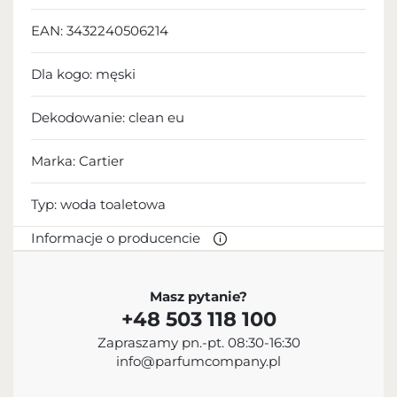
EAN:
3432240506214
Dla kogo:
męski
Dekodowanie:
clean eu
Marka: Cartier
Typ:
woda toaletowa
Informacje o producencie
PRODUCENT
Masz pytanie?
+48 503 118 100
Cartier International AG
Zapraszamy pn.-pt. 08:30-16:30
+33 1 58 18 11 11
info@parfumcompany.pl
contact@cartier.com
33 Rue Boissy d'Anglas, 75008 Paris, France