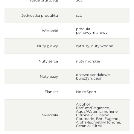
Waga brutto [g]
305
Jednostka produktu
szt.
produkt
Wielkość
pełnowymiarowy
Nuty głowy
cytrusy, nuty wodne
Nuty serca
nuty morskie
drzewo sandałowe,
Nuty bazy
bursztyn, cedr
Flanker
Noire Sport
Alcohol,
Parfum/Fragrance,
Aqua/Water, Limonene,
Składniki
Citronellol, Linalool,
Coumarin, Bht, Eugenol,
Alpha-Isomethyl Ionone,
Geraniol, Citral