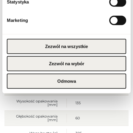
Statystyka
Stan opakowania
oryginalne
Marketing
Stan produktu
nowy
Produkt łatwopalny.
Trzymać z dala od ognia
i źródeł ciepła.
Zezwól na wszystkie
Przechowywać poza
zasięgiem dzieci.
Przechowywać w
Ostrzeżenia
chłodnym miejscu. Nie
stosować na
Zezwól na wybór
podrażnioną lub
uszkodzoną skórę.
Wyłącznie do użytku
zewnętrznego.
Odmowa
Szerokość opakowania
60
[mm]
Wysokość opakowania
135
[mm]
Głębokość opakowania
60
[mm]