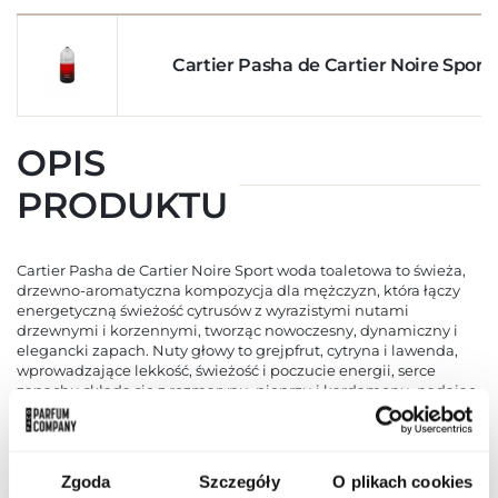
Cartier Pasha de Cartier Noire Sport
OPIS
PRODUKTU
Cartier Pasha de Cartier Noire Sport woda toaletowa to świeża,
drzewno-aromatyczna kompozycja dla mężczyzn, która łączy
energetyczną świeżość cytrusów z wyrazistymi nutami
drzewnymi i korzennymi, tworząc nowoczesny, dynamiczny i
elegancki zapach. Nuty głowy to grejpfrut, cytryna i lawenda,
wprowadzające lekkość, świeżość i poczucie energii, serce
zapachu składa się z rozmarynu, pieprzu i kardamonu, nadając
kompozycji charakteru, intensywności i męskiej wyrazistości.
Baza opiera się na paczuli, wetywerii, piżmie i drzewie
sandałowym, zapewniając trwałość, głębię i subtelne, drzewno-
otulające wykończenie. Całość tworzy harmonijną, nowoczesną
Zgoda
Szczegóły
O plikach cookies
i luksusową kompozycję, idealną na co dzień, sportowe