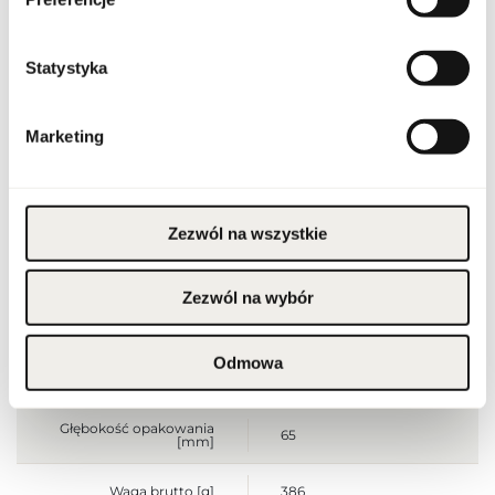
Stan opakowania
oryginalne
Statystyka
Stan produktu
nowy
Produkt łatwopalny.
Marketing
Trzymać z dala od ognia
i źródeł ciepła.
Przechowywać poza
zasięgiem dzieci.
Przechowywać w
Ostrzeżenia
chłodnym miejscu. Nie
stosować na
Zezwól na wszystkie
podrażnioną lub
uszkodzoną skórę.
Wyłącznie do użytku
zewnętrznego.
Zezwól na wybór
Szerokość opakowania
65
[mm]
Odmowa
Wysokość opakowania
145
[mm]
Głębokość opakowania
65
[mm]
Waga brutto [g]
386