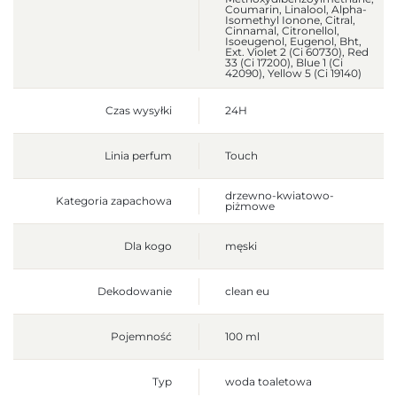
Coumarin, Linalool, Alpha-
Isomethyl Ionone, Citral,
Cinnamal, Citronellol,
Isoeugenol, Eugenol, Bht,
Ext. Violet 2 (Ci 60730), Red
33 (Ci 17200), Blue 1 (Ci
42090), Yellow 5 (Ci 19140)
Czas wysyłki
24H
Linia perfum
Touch
drzewno-kwiatowo-
Kategoria zapachowa
piżmowe
Dla kogo
męski
Dekodowanie
clean eu
Pojemność
100 ml
Typ
woda toaletowa