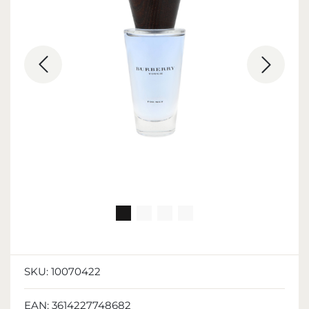
SKU:
10070422
EAN:
3614227748682