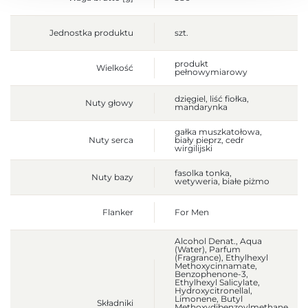
Jednostka produktu
szt.
produkt
Wielkość
pełnowymiarowy
dzięgiel, liść fiołka,
Nuty głowy
mandarynka
gałka muszkatołowa,
Nuty serca
biały pieprz, cedr
wirgilijski
fasolka tonka,
Nuty bazy
wetyweria, białe piżmo
Flanker
For Men
Alcohol Denat., Aqua
(Water), Parfum
(Fragrance), Ethylhexyl
Methoxycinnamate,
Benzophenone-3,
Ethylhexyl Salicylate,
Hydroxycitronellal,
Limonene, Butyl
Składniki
Methoxydibenzoylmethane,