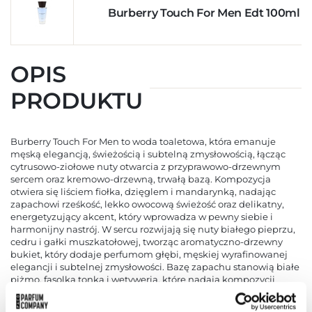
Burberry Touch For Men Edt 100ml
OPIS
PRODUKTU
Burberry Touch For Men to woda toaletowa, która emanuje
męską elegancją, świeżością i subtelną zmysłowością, łącząc
cytrusowo-ziołowe nuty otwarcia z przyprawowo-drzewnym
sercem oraz kremowo-drzewną, trwałą bazą. Kompozycja
otwiera się liściem fiołka, dzięglem i mandarynką, nadając
zapachowi rześkość, lekko owocową świeżość oraz delikatny,
energetyzujący akcent, który wprowadza w pewny siebie i
harmonijny nastrój. W sercu rozwijają się nuty białego pieprzu,
cedru i gałki muszkatołowej, tworząc aromatyczno-drzewny
bukiet, który dodaje perfumom głębi, męskiej wyrafinowanej
elegancji i subtelnej zmysłowości. Bazę zapachu stanowią białe
piżmo, fasolka tonka i wetyweria, które nadają kompozycji
trwałość, ciepło i otulającą aurę, pozostawiając na skórze męski,
elegancki i długo utrzymujący się ślad. Całość zamknięta jest w