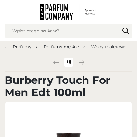
USTAWIENIA REGIONALNE
Lokalizacja
Polska
a
Perfumy
Perfumy męskie
Wody toaletowe
Język
polski
Waluta
Burberry Touch For
Polish zloty (PLN)
Men Edt 100ml
ZAPISZ