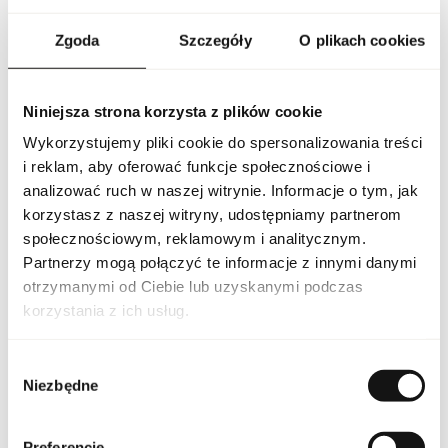
klasycznej, eleganckiej butelce, która odzwierciedla
wyrafinowany i ponadczasowy charakter zapachu. Touch For
Zgoda
Szczegóły
O plikach cookies
Men to perfumy idealne zarówno na co dzień, jak i na
wyjątkowe okazje, podkreślające indywidualny styl, pewność
siebie i nowoczesną męskość. To woń, w której świeże
cytrusowo-ziołowe nuty spotykają się z aromatycznym sercem i
Niniejsza strona korzysta z plików cookie
kremowo-drzewną bazą, tworząc harmonijną, wielowymiarową
i elegancką kompozycję.
Wykorzystujemy pliki cookie do spersonalizowania treści
i reklam, aby oferować funkcje społecznościowe i
PARAMETRY
analizować ruch w naszej witrynie. Informacje o tym, jak
korzystasz z naszej witryny, udostępniamy partnerom
społecznościowym, reklamowym i analitycznym.
Partnerzy mogą połączyć te informacje z innymi danymi
Indeks
BUR TOUCH M 100 EU [1]
otrzymanymi od Ciebie lub uzyskanymi podczas
korzystania z ich usług.
Linia
Touch For Men
Wybór
Kraj pochodzenia
Francja
Niezbędne
zgody
Kod CN
3303 00 90
Preferencje