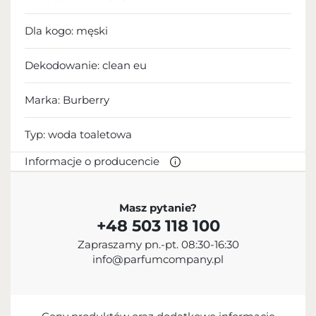
Dla kogo:
męski
Dekodowanie:
clean eu
Marka: Burberry
Typ:
woda toaletowa
Informacje o producencie
PRODUCENT
Masz pytanie?
+48 503 118 100
Burberry Group plc
Zapraszamy pn.-pt. 08:30-16:30
442 033 673 000
info@parfumcompany.pl
customerservice@burberry.com
Horseferry House, Horseferry Road, Londyn, SW1P
2AW, United Kingdom