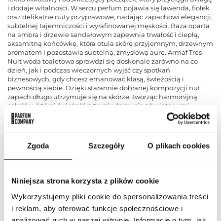
i dodaje witalności. W sercu perfum pojawia się lawenda, fiołek
oraz delikatne nuty przyprawowe, nadając zapachowi elegancji,
subtelnej tajemniczości i wyrafinowanej męskości. Baza oparta
na ambra i drzewie sandałowym zapewnia trwałość i ciepłą,
aksamitną końcówkę, która otula skórę przyjemnym, drzewnym
aromatem i pozostawia subtelną, zmysłową aurę. Armaf Tres
Nuit woda toaletowa sprawdzi się doskonale zarówno na co
dzień, jak i podczas wieczornych wyjść czy spotkań
biznesowych, gdy chcesz emanować klasą, świeżością i
pewnością siebie. Dzięki starannie dobranej kompozycji nut
zapach długo utrzymuje się na skórze, tworząc harmonijną
całość, w której świeżość cytrusów łączy się z kwiatowymi
akordami i drzewną głębią. Tres Nuit to idealny wybór dla
nowoczesnego mężczyzny, który pragnie pozostawić po sobie
niezapomniane wrażenie, łącząc elegancję, energię i subtelną
zmysłowość w jednej wyjątkowej wodzie toaletowej.
Zgoda
Szczegóły
O plikach cookies
PARAMETRY
Niniejsza strona korzysta z plików cookie
Wykorzystujemy pliki cookie do spersonalizowania treści
ARF TRES NUIT 100 ND
i reklam, aby oferować funkcje społecznościowe i
Indeks
[1]
analizować ruch w naszej witrynie. Informacje o tym, jak