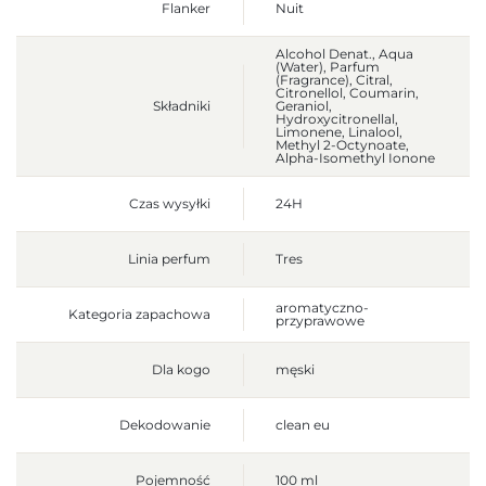
Flanker
Nuit
Alcohol Denat., Aqua
(Water), Parfum
(Fragrance), Citral,
Citronellol, Coumarin,
Składniki
Geraniol,
Hydroxycitronellal,
Limonene, Linalool,
Methyl 2-Octynoate,
Alpha-Isomethyl Ionone
Czas wysyłki
24H
Linia perfum
Tres
aromatyczno-
Kategoria zapachowa
przyprawowe
Dla kogo
męski
Dekodowanie
clean eu
Pojemność
100 ml