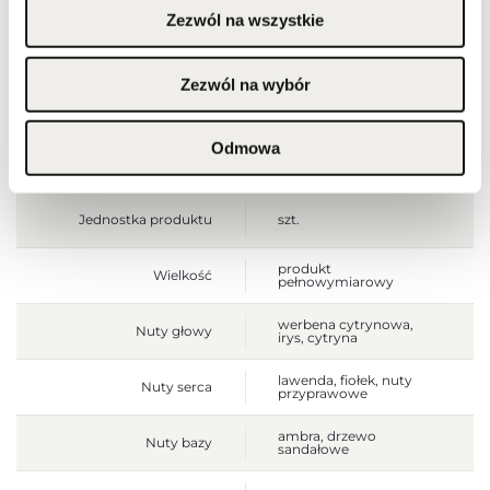
[mm]
Zezwól na wszystkie
Wysokość opakowania
125
[mm]
Zezwól na wybór
Głębokość opakowania
45
[mm]
Odmowa
Waga brutto [g]
457
Jednostka produktu
szt.
produkt
Wielkość
pełnowymiarowy
werbena cytrynowa,
Nuty głowy
irys, cytryna
lawenda, fiołek, nuty
Nuty serca
przyprawowe
ambra, drzewo
Nuty bazy
sandałowe