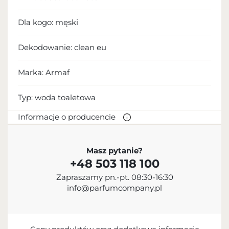
Dla kogo:
męski
Dekodowanie:
clean eu
Marka: Armaf
Typ:
woda toaletowa
Informacje o producencie
PRODUCENT
Masz pytanie?
+48 503 118 100
Sterling Parfums LLC
Zapraszamy pn.-pt. 08:30-16:30
+9714 885 5588
info@parfumcompany.pl
info@sterling.ae
Dubai Investment Park 2 P.O. Box No. 40769 Dubai,
United Arab Emirates