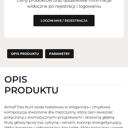
Ceny produktów oraz dodatkowe informacje
IMPORTER
widoczne po rejestracji i logowaniu
PODMIOT ODPOWIEDZIALNY ZA
WPROWADZENIE DO UE
LOGOWANIE / REJESTRACJA
OPIS PRODUKTU
PARAMETRY
OPIS
PRODUKTU
Armaf Tres Nuit woda toaletowa to elegancka i zmysłowa
kompozycja stworzona dla mężczyzny, który ceni świeżość
połączoną z aromatycznymi przyprawami i drzewną głębią.
Nuty głowy łączą irys, cytrynę i vervain, tworząc energetyzujący,
lekko kwiatowy i odświeżający początek, który przyciąga uwagę