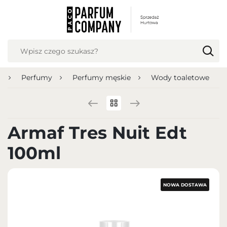
USTAWIENIA REGIONALNE
Lokalizacja
Polska
a
Perfumy
Perfumy męskie
Wody toaletowe
Język
polski
Waluta
Armaf Tres Nuit Edt
Polish zloty (PLN)
100ml
ZAPISZ
NOWA DOSTAWA