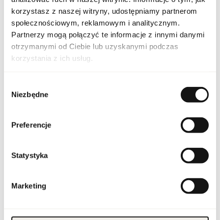
korzystasz z naszej witryny, udostępniamy partnerom
Linia
Tres Nuit
społecznościowym, reklamowym i analitycznym.
Partnerzy mogą połączyć te informacje z innymi danymi
Kraj pochodzenia
Bahrajn
otrzymanymi od Ciebie lub uzyskanymi podczas
korzystania z ich usług.
Kod CN
3303 00 90
Wybór
Stan opakowania
oryginalne
Niezbędne
zgody
Stan produktu
nowy
Preferencje
Produkt łatwopalny.
Trzymać z dala od ognia
i źródeł ciepła.
Przechowywać poza
Statystyka
zasięgiem dzieci.
Przechowywać w
Ostrzeżenia
chłodnym miejscu. Nie
stosować na
podrażnioną lub
Marketing
uszkodzoną skórę.
Wyłącznie do użytku
zewnętrznego.
Szerokość opakowania
135