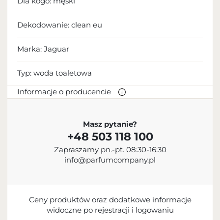
Dla kogo:
męski
Dekodowanie:
clean eu
Marka: Jaguar
Typ:
woda toaletowa
Informacje o producencie
PRODUCENT
Masz pytanie?
+48 503 118 100
Jaguar Fragrances Limited
Zapraszamy pn.-pt. 08:30-16:30
+41 (0)43 499 45 00
info@parfumcompany.pl
contact@jaguar-fragrances.com
Grubenstrasse 18, CH-8045 Zurich, Switzerland
Ceny produktów oraz dodatkowe informacje
widoczne po rejestracji i logowaniu