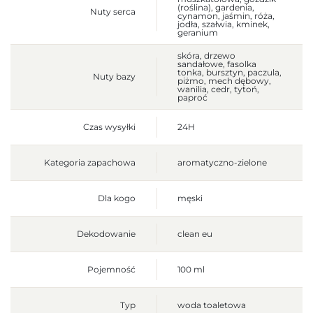
(roślina), gardenia,
Nuty serca
cynamon, jaśmin, róża,
jodła, szałwia, kminek,
geranium
skóra, drzewo
sandałowe, fasolka
tonka, bursztyn, paczula,
Nuty bazy
piżmo, mech dębowy,
wanilia, cedr, tytoń,
paproć
Czas wysyłki
24H
Kategoria zapachowa
aromatyczno-zielone
Dla kogo
męski
Dekodowanie
clean eu
Pojemność
100 ml
Typ
woda toaletowa