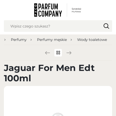
USTAWIENIA REGIONALNE
Lokalizacja
Polska
a
Perfumy
Perfumy męskie
Wody toaletowe
Język
polski
Waluta
Jaguar For Men Edt
Polish zloty (PLN)
100ml
ZAPISZ