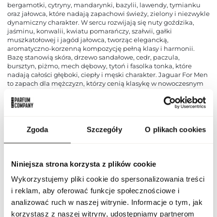
bergamotki, cytryny, mandarynki, bazylii, lawendy, tymianku
oraz jałowca, które nadają zapachowi świeży, zielony i niezwykle
dynamiczny charakter. W sercu rozwijają się nuty goździka,
jaśminu, konwalii, kwiatu pomarańczy, szałwii, gałki
muszkatołowej i jagód jałowca, tworząc elegancką,
aromatyczno-korzenną kompozycję pełną klasy i harmonii.
Bazę stanowią skóra, drzewo sandałowe, cedr, paczula,
bursztyn, piżmo, mech dębowy, tytoń i fasolka tonka, które
nadają całości głęboki, ciepły i męski charakter. Jaguar For Men
to zapach dla mężczyzn, którzy cenią klasykę w nowoczesnym
wydaniu oraz ponadczasową elegancję. Doskonale sprawdzi się
zarówno na co dzień, jak i podczas bardziej formalnych okazji,
podkreślając indywidualny styl i pewność siebie. Nuty
zapachowe: nuty głowy – bergamotka, cytryna, mandarynka,
bazylia, lawenda, tymianek, jałowiec; nuty serca – goździk,
Zgoda
Szczegóły
O plikach cookies
jaśmin, konwalia, kwiat pomarańczy, szałwia, gałka
muszkatołowa, jagody jałowca; nuty bazy – skóra, drzewo
sandałowe, cedr, paczula, bursztyn, piżmo, mech dębowy, tytoń,
fasolka tonka.
Niniejsza strona korzysta z plików cookie
Wykorzystujemy pliki cookie do spersonalizowania treści
PARAMETRY
i reklam, aby oferować funkcje społecznościowe i
analizować ruch w naszej witrynie. Informacje o tym, jak
korzystasz z naszej witryny, udostępniamy partnerom