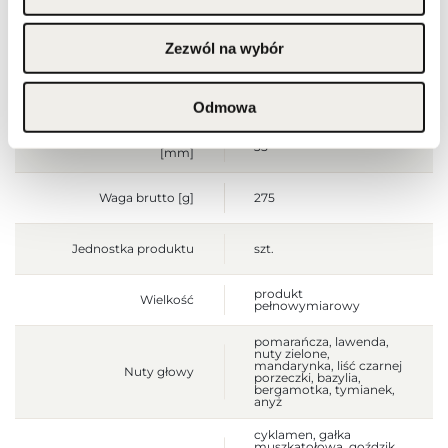
zewnętrznego.
Szerokość opakowania
80
Zezwól na wybór
[mm]
Wysokość opakowania
125
[mm]
Odmowa
Głębokość opakowania
35
[mm]
Waga brutto [g]
275
Jednostka produktu
szt.
produkt
Wielkość
pełnowymiarowy
pomarańcza, lawenda,
nuty zielone,
mandarynka, liść czarnej
Nuty głowy
porzeczki, bazylia,
bergamotka, tymianek,
anyż
cyklamen, gałka
muszkatołowa, goździk