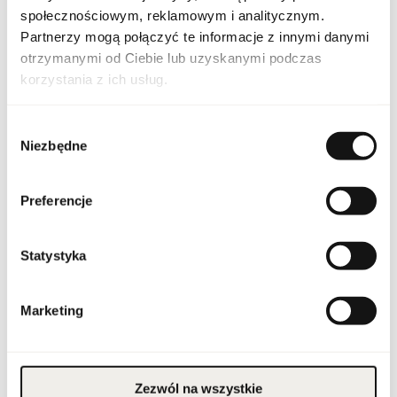
społecznościowym, reklamowym i analitycznym.
Indeks
JAG M 100 EU [1]
Partnerzy mogą połączyć te informacje z innymi danymi
otrzymanymi od Ciebie lub uzyskanymi podczas
Linia
For Men
korzystania z ich usług.
Kraj pochodzenia
Francja
Wybór
Niezbędne
zgody
Kod CN
3303 00 90
Preferencje
Stan opakowania
oryginalne
Stan produktu
nowy
Statystyka
Produkt łatwopalny.
Trzymać z dala od ognia
i źródeł ciepła.
Marketing
Przechowywać poza
zasięgiem dzieci.
Przechowywać w
Ostrzeżenia
chłodnym miejscu. Nie
stosować na
podrażnioną lub
uszkodzoną skórę.
Zezwól na wszystkie
Wyłącznie do użytku