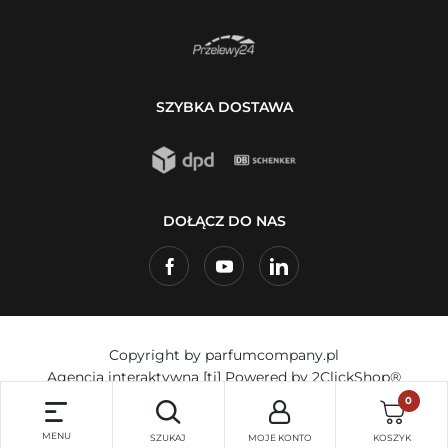
SZYBKA DOSTAWA
DOŁĄCZ DO NAS
Copyright by parfumcompany.pl
Agencja interaktywna
[ti]
Powered by
2ClickShop®
0
MENU
SZUKAJ
MOJE KONTO
KOSZYK