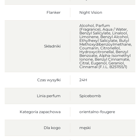
Flanker
Night Vision
Alcohol, Parfum
(Fragrance), Aqua / Water,
Benzyl Salicylate, Linalool,
Limonene, Benzyl Alcohol,
Ethylhexyl Salicylate, Butyl
Methoxydibenzoylmethane,
Składniki
Coumarin, Citronellol,
Hydroxycitronellal, Benzyl
Benzoate, Alpha-Isomethyl
Ionone, Benzyl Cinnamate,
Citral, Eugenol, Geraniol,
Cinnamal (F.I.L. B251155/1)
Czas wysyłki
24H
Linia perfum
Spicebomb
Kategoria zapachowa
orientalno-fougere
Dla kogo
męski