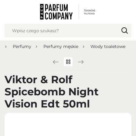
USTAWIENIA REGIONALNE
Lokalizacja
Polska
a
Perfumy
Perfumy męskie
Wody toaletowe
Język
polski
Waluta
Viktor & Rolf
Polish zloty (PLN)
Spicebomb Night
ZAPISZ
Vision Edt 50ml