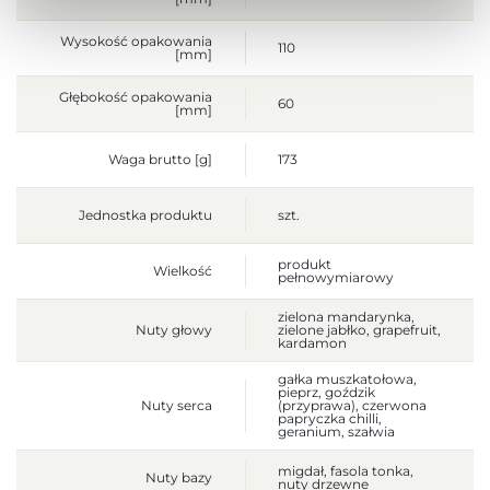
Wysokość opakowania
110
[mm]
Głębokość opakowania
60
[mm]
Waga brutto [g]
173
Jednostka produktu
szt.
produkt
Wielkość
pełnowymiarowy
zielona mandarynka,
Nuty głowy
zielone jabłko, grapefruit,
kardamon
gałka muszkatołowa,
pieprz, goździk
Nuty serca
(przyprawa), czerwona
papryczka chilli,
geranium, szałwia
migdał, fasola tonka,
Nuty bazy
nuty drzewne