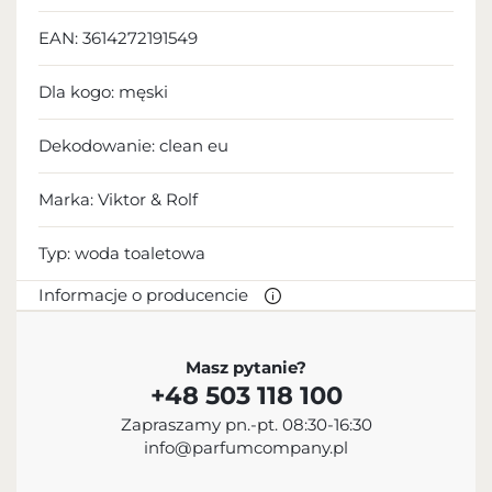
EAN:
3614272191549
Dla kogo:
męski
Dekodowanie:
clean eu
Marka: Viktor & Rolf
Typ:
woda toaletowa
Informacje o producencie
PRODUCENT
Masz pytanie?
+48 503 118 100
L’Oréal S.A.
Zapraszamy pn.-pt. 08:30-16:30
+33 1 47 48 68 00
info@parfumcompany.pl
contact@loreal.com
41, Rue Martre, 92110 Clichy Cedex, France