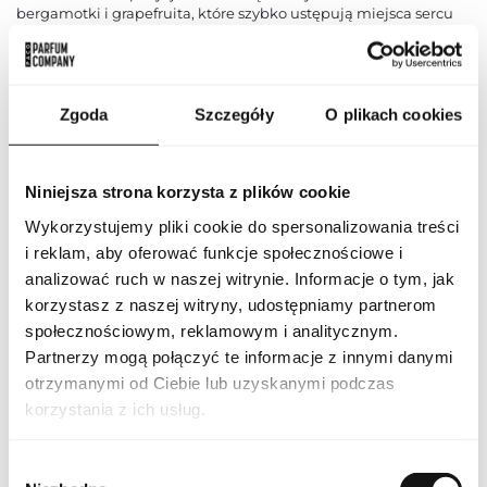
bergamotki i grapefruita, które szybko ustępują miejsca sercu
zdominowanemu przez przyprawy — pieprz, cynamon i gałkę
muszkatołową. To one nadają zapachowi charakter łączący
energię i tajemnicę. Bazę tworzą ciepłe, drzewne akordy z
dodatkiem tytoniu, paczuli i drzewa sandałowego, które dodają
kompozycji głębi i trwałości. Spicebomb Night Vision jest
Zgoda
Szczegóły
O plikach cookies
propozycją dla mężczyzny odważnego, pewnego siebie, który
lubi wyróżniać się i robić niezapomniane wrażenie. Idealny na
chłodniejsze wieczory, gdy zapach może w pełni rozwinąć swoje
zmysłowe nuty. To perfumy podkreślające męskość i
Niniejsza strona korzysta z plików cookie
magnetyzm, a jednocześnie zachowujące elegancję i
Wykorzystujemy pliki cookie do spersonalizowania treści
nowoczesność. Dzięki trwałości i projekcji zapach utrzymuje się
na skórze wiele godzin, towarzysząc w ważnych momentach.
i reklam, aby oferować funkcje społecznościowe i
Viktor & Rolf Spicebomb Night Vision to wybór dla tych, którzy
analizować ruch w naszej witrynie. Informacje o tym, jak
chcą poczuć się wyjątkowo i przyciągać spojrzenia swoją
korzystasz z naszej witryny, udostępniamy partnerom
charyzmą.
społecznościowym, reklamowym i analitycznym.
PARAMETRY
Partnerzy mogą połączyć te informacje z innymi danymi
otrzymanymi od Ciebie lub uzyskanymi podczas
korzystania z ich usług.
VR SPICE NIGHT VIS M
Indeks
50 EU [1]
Wybór