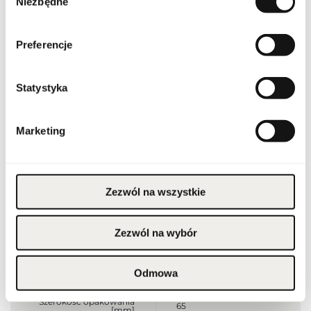
Niezbędne
zgody
Linia
Spicebomb Night Vision
Preferencje
Kraj pochodzenia
Francja
Kod CN
3303 00 90
Statystyka
Stan opakowania
oryginalne
Marketing
Stan produktu
nowy
Produkt łatwopalny.
Zezwól na wszystkie
Trzymać z dala od ognia
i źródeł ciepła.
Przechowywać poza
zasięgiem dzieci.
Przechowywać w
Ostrzeżenia
Zezwól na wybór
chłodnym miejscu. Nie
stosować na
podrażnioną lub
uszkodzoną skórę.
Wyłącznie do użytku
Odmowa
zewnętrznego.
Szerokość opakowania
65
[mm]