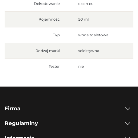
Dekodowanie
clean eu
Pojemność
50 ml
Typ
woda toaletowa
Rodzaj marki
selektywna
Tester
nie
Firma
Regulaminy