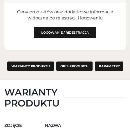
PODMIOT ODPOWIEDZIALNY ZA
Ceny produktów oraz dodatkowe informacje
WPROWADZENIE DO UE
widoczne po rejestracji i logowaniu
LOGOWANIE / REJESTRACJA
WARIANTY PRODUKTU
OPIS PRODUKTU
PARAMETRY
WARIANTY
PRODUKTU
ZDJĘCIE
NAZWA