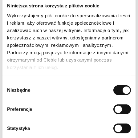
to także symbol wyjątkowości i ponadczasowej klasy.
Niniejsza strona korzysta z plików cookie
Wykorzystujemy pliki cookie do spersonalizowania treści
PARAMETRY
i reklam, aby oferować funkcje społecznościowe i
analizować ruch w naszej witrynie. Informacje o tym, jak
korzystasz z naszej witryny, udostępniamy partnerom
TF CAF ROS 2023 50 EU
społecznościowym, reklamowym i analitycznym.
Indeks
[1]
Partnerzy mogą połączyć te informacje z innymi danymi
Signature Collection
otrzymanymi od Ciebie lub uzyskanymi podczas
Linia
Cafe Rose
korzystania z ich usług.
Kod CN
3303 00 10
Wybór
Niezbędne
zgody
Stan opakowania
oryginalne
Stan produktu
nowy
Preferencje
Produkt łatwopalny.
Trzymać z dala od ognia
Statystyka
i źródeł ciepła.
Przechowywać poza
zasięgiem dzieci.