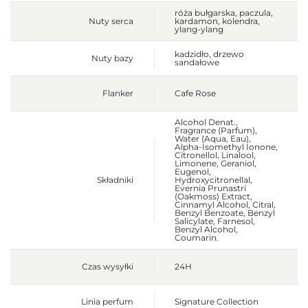
róża bułgarska, paczula,
Nuty serca
kardamon, kolendra,
ylang-ylang
kadzidło, drzewo
Nuty bazy
sandałowe
Flanker
Cafe Rose
Alcohol Denat.,
Fragrance (Parfum),
Water (Aqua, Eau),
Alpha-Isomethyl Ionone,
Citronellol, Linalool,
Limonene, Geraniol,
Eugenol,
Składniki
Hydroxycitronellal,
Evernia Prunastri
(Oakmoss) Extract,
Cinnamyl Alcohol, Citral,
Benzyl Benzoate, Benzyl
Salicylate, Farnesol,
Benzyl Alcohol,
Coumarin.
Czas wysyłki
24H
Linia perfum
Signature Collection