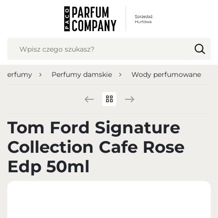
USTAWIENIA REGIONALNE
Lokalizacja
Polska
Perfumy
Perfumy damskie
Wody perfumowane
Język
polski
Waluta
Tom Ford Signature
Polish zloty (PLN)
Collection Cafe Rose
ZAPISZ
Edp 50ml