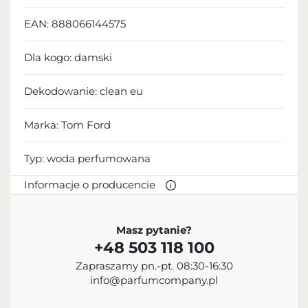
EAN:
888066144575
Dla kogo:
damski
Dekodowanie:
clean eu
Marka: Tom Ford
Typ:
woda perfumowana
Informacje o producencie
PRODUCENT
Masz pytanie?
+48 503 118 100
Estée Lauder Companies Inc.
Zapraszamy pn.-pt. 08:30-16:30
12 125 724 200
info@parfumcompany.pl
info@estee.com
767 Fifth Avenue, Nowy Jork, NY 10153, USA