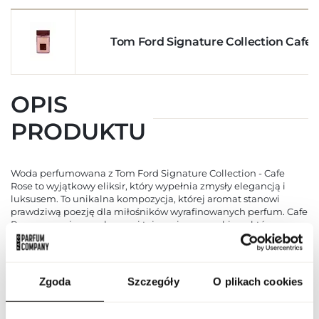
Tom Ford Signature Collection Cafe
OPIS
PRODUKTU
Woda perfumowana z Tom Ford Signature Collection - Cafe
Rose to wyjątkowy eliksir, który wypełnia zmysły elegancją i
luksusem. To unikalna kompozycja, której aromat stanowi
prawdziwą poezję dla miłośników wyrafinowanych perfum. Cafe
Rose emanuje zmysłowym i tajemniczym urokiem, który
uwodzi od pierwszego kontaktu. Ta woda perfumowana jest
wyrazem niezwykłej sztuki perfumiarstwa, której celem jest
stworzenie niezapomnianego doświadczenia zmysłowego.
Butelka prezentuje się równie olśniewająco, co sama esencja
Zgoda
Szczegóły
O plikach cookies
perfum. Elegancki design podkreśla luksusową naturę marki
Tom Ford, a jednocześnie ukazuje charakterystyczny styl, który
zdobył uznanie w świecie perfum. Cafe Rose to nie tylko zapach,