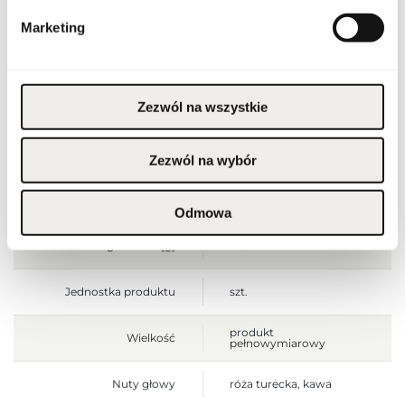
Przechowywać w
Ostrzeżenia
chłodnym miejscu. Nie
stosować na
Marketing
podrażnioną lub
uszkodzoną skórę.
Wyłącznie do użytku
zewnętrznego.
Szerokość opakowania
Zezwól na wszystkie
75
[mm]
Wysokość opakowania
125
Zezwól na wybór
[mm]
Głębokość opakowania
40
[mm]
Odmowa
Waga brutto [g]
245
Jednostka produktu
szt.
produkt
Wielkość
pełnowymiarowy
Nuty głowy
róża turecka, kawa