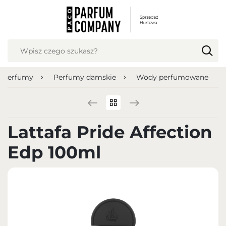
USTAWIENIA REGIONALNE
Lokalizacja
Polska
Perfumy
Perfumy damskie
Wody perfumowane
Język
polski
Waluta
Lattafa Pride Affection
Polish zloty (PLN)
Edp 100ml
ZAPISZ