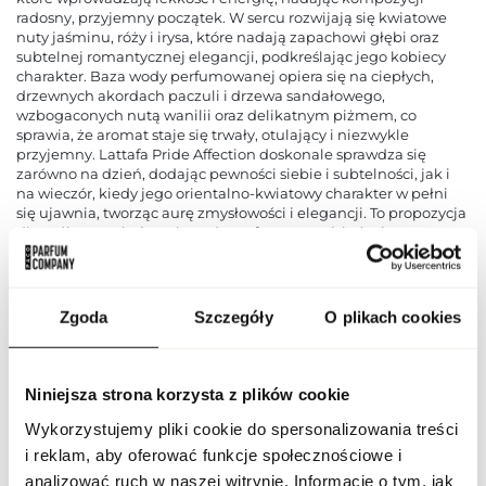
radosny, przyjemny początek. W sercu rozwijają się kwiatowe
nuty jaśminu, róży i irysa, które nadają zapachowi głębi oraz
subtelnej romantycznej elegancji, podkreślając jego kobiecy
charakter. Baza wody perfumowanej opiera się na ciepłych,
drzewnych akordach paczuli i drzewa sandałowego,
wzbogaconych nutą wanilii oraz delikatnym piżmem, co
sprawia, że aromat staje się trwały, otulający i niezwykle
przyjemny. Lattafa Pride Affection doskonale sprawdza się
zarówno na dzień, dodając pewności siebie i subtelności, jak i
na wieczór, kiedy jego orientalno-kwiatowy charakter w pełni
się ujawnia, tworząc aurę zmysłowości i elegancji. To propozycja
dla osób poszukujących wody perfumowanej, która łączy w
sobie świeżość, kwiatową delikatność i trwałą, ciepłą bazę,
pozostawiającą na skórze harmonijny, przyciągający uwagę
zapach.
Zgoda
Szczegóły
O plikach cookies
PARAMETRY
Niniejsza strona korzysta z plików cookie
Wykorzystujemy pliki cookie do spersonalizowania treści
LAT PRI AFFEC 100 ND
Indeks
[1]
i reklam, aby oferować funkcje społecznościowe i
analizować ruch w naszej witrynie. Informacje o tym, jak