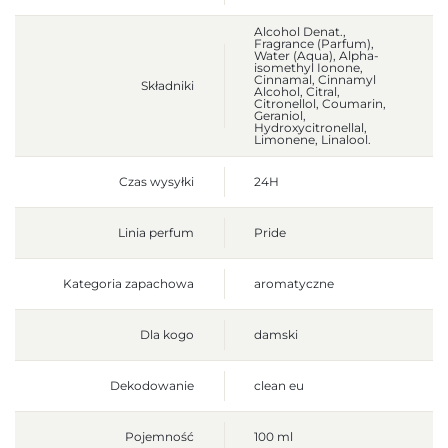
Alcohol Denat.,
Fragrance (Parfum),
Water (Aqua), Alpha-
isomethyl Ionone,
Cinnamal, Cinnamyl
Składniki
Alcohol, Citral,
Citronellol, Coumarin,
Geraniol,
Hydroxycitronellal,
Limonene, Linalool.
Czas wysyłki
24H
Linia perfum
Pride
Kategoria zapachowa
aromatyczne
Dla kogo
damski
Dekodowanie
clean eu
Pojemność
100 ml