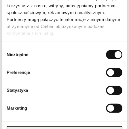
Linia
Pride Affection
korzystasz z naszej witryny, udostępniamy partnerom
społecznościowym, reklamowym i analitycznym.
Zjednoczone Emiraty
Kraj pochodzenia
Arabskie
Partnerzy mogą połączyć te informacje z innymi danymi
otrzymanymi od Ciebie lub uzyskanymi podczas
Kod CN
3303 00 10
korzystania z ich usług.
Stan opakowania
oryginalne
Wybór
Niezbędne
zgody
Stan produktu
nowy
Preferencje
Produkt łatwopalny.
Trzymać z dala od ognia
i źródeł ciepła.
Przechowywać poza
zasięgiem dzieci.
Statystyka
Przechowywać w
Ostrzeżenia
chłodnym miejscu. Nie
stosować na
podrażnioną lub
uszkodzoną skórę.
Wyłącznie do użytku
Marketing
zewnętrznego.
Szerokość opakowania
115
[mm]