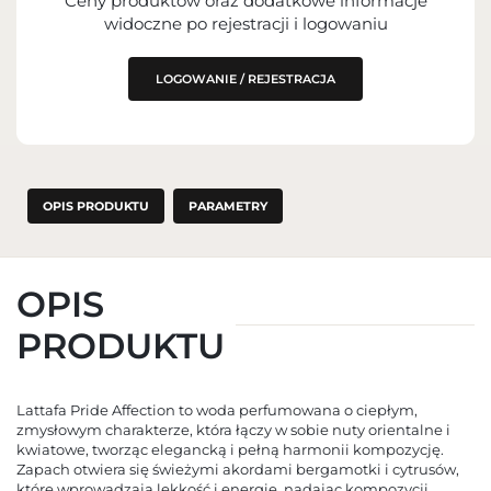
Ceny produktów oraz dodatkowe informacje
widoczne po rejestracji i logowaniu
PODMIOT ODPOWIEDZIALNY ZA
WPROWADZENIE DO UE
LOGOWANIE / REJESTRACJA
OPIS PRODUKTU
PARAMETRY
OPIS
PRODUKTU
Lattafa Pride Affection to woda perfumowana o ciepłym,
zmysłowym charakterze, która łączy w sobie nuty orientalne i
kwiatowe, tworząc elegancką i pełną harmonii kompozycję.
Zapach otwiera się świeżymi akordami bergamotki i cytrusów,
które wprowadzają lekkość i energię, nadając kompozycji