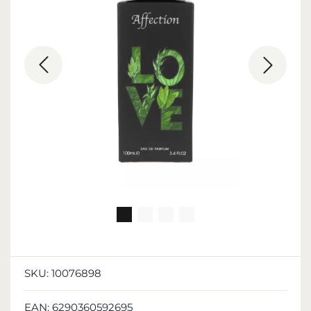
SKU:
10076898
EAN:
6290360592695