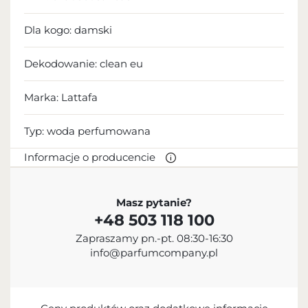
Dla kogo:
damski
Dekodowanie:
clean eu
Marka: Lattafa
Typ:
woda perfumowana
Informacje o producencie
PRODUCENT
Masz pytanie?
+48 503 118 100
Lattafa Perfumes Industries L.L.C.
Zapraszamy pn.-pt. 08:30-16:30
+971 6 535 2605
info@parfumcompany.pl
Industrial Area 11, Al Sajaa, Sharjah, United Arab
Emirates
IMPORTER