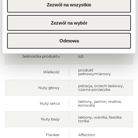
Zezwól na wszystkie
Wysokość opakowania
185
[mm]
Zezwól na wybór
Głębokość opakowania
70
[mm]
Odmowa
Waga brutto [g]
780
Jednostka produktu
szt.
produkt
Wielkość
pełnowymiarowy
pistacja, orzech laskowy,
Nuty głowy
czarna porzeczka
laktony, jaśmin, malina,
Nuty serca
konwalia
laktony, wanilia, fasolka
Nuty bazy
tonka
Flanker
Affection