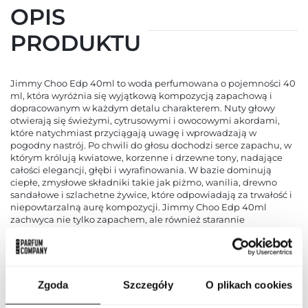
OPIS
PRODUKTU
Jimmy Choo Edp 40ml to woda perfumowana o pojemności 40
ml, która wyróżnia się wyjątkową kompozycją zapachową i
dopracowanym w każdym detalu charakterem. Nuty głowy
otwierają się świeżymi, cytrusowymi i owocowymi akordami,
które natychmiast przyciągają uwagę i wprowadzają w
pogodny nastrój. Po chwili do głosu dochodzi serce zapachu, w
którym królują kwiatowe, korzenne i drzewne tony, nadające
całości elegancji, głębi i wyrafinowania. W bazie dominują
ciepłe, zmysłowe składniki takie jak piżmo, wanilia, drewno
sandałowe i szlachetne żywice, które odpowiadają za trwałość i
niepowtarzalną aurę kompozycji. Jimmy Choo Edp 40ml
zachwyca nie tylko zapachem, ale również starannie
zaprojektowanym flakonem, który podkreśla luksusowy
charakter produktu i będzie ozdobą każdej toaletki.
Intensywność zapachu została dobrana tak, aby utrzymywał się
na skórze przez wiele godzin, pozostawiając subtelny, ale
wyraźny ślad. Doskonale sprawdzi się zarówno na co dzień, do
Zgoda
Szczegóły
O plikach cookies
pracy lub na spotkania z przyjaciółmi, jak i na wieczorne wyjścia
oraz wyjątkowe okazje, podkreślając styl i osobowość osoby,