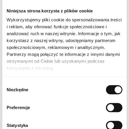
która go nosi. To doskonały wybór dla osób ceniących wysoką
jakość, wyrafinowany styl i niezapomniane doznania
Niniejsza strona korzysta z plików cookie
olfaktoryczne.
Wykorzystujemy pliki cookie do spersonalizowania treści
PARAMETRY
i reklam, aby oferować funkcje społecznościowe i
analizować ruch w naszej witrynie. Informacje o tym, jak
korzystasz z naszej witryny, udostępniamy partnerom
społecznościowym, reklamowym i analitycznym.
Indeks
JCH EDP 40 EU [1]
Partnerzy mogą połączyć te informacje z innymi danymi
otrzymanymi od Ciebie lub uzyskanymi podczas
korzystania z ich usług.
Linia
Jimmy Choo
Kraj pochodzenia
Francja
Wybór
Niezbędne
zgody
Kod CN
3303 00 10
Preferencje
Stan opakowania
oryginalne
Statystyka
Stan produktu
nowy