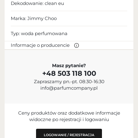
Dekodowanie:
clean eu
Marka: Jimmy Choo
Typ:
woda perfumowana
Informacje o producencie
PRODUCENT
Masz pytanie?
+48 503 118 100
Inter Parfums, Inc.
Zapraszamy pn.-pt. 08:30-16:30
+1 212-983-2640
info@parfumcompany.pl
551 Fifth Avenue, NY 10176, USA
PODMIOT ODPOWIEDZIALNY ZA
WPROWADZENIE DO UE
Ceny produktów oraz dodatkowe informacje
widoczne po rejestracji i logowaniu
LOGOWANIE / REJESTRACJA