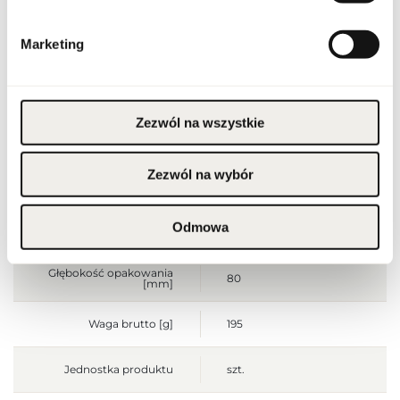
Produkt łatwopalny.
Marketing
Trzymać z dala od ognia
i źródeł ciepła.
Przechowywać poza
zasięgiem dzieci.
Przechowywać w
Ostrzeżenia
chłodnym miejscu. Nie
stosować na
podrażnioną lub
Zezwól na wszystkie
uszkodzoną skórę.
Wyłącznie do użytku
zewnętrznego.
Zezwól na wybór
Szerokość opakowania
80
[mm]
Odmowa
Wysokość opakowania
90
[mm]
Głębokość opakowania
80
[mm]
Waga brutto [g]
195
Jednostka produktu
szt.