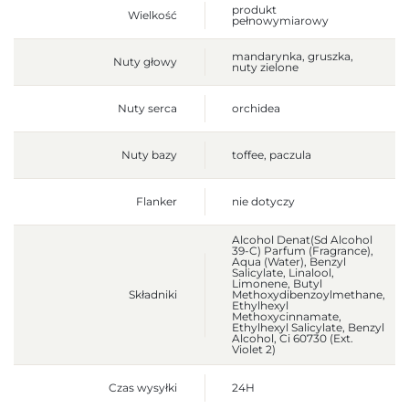
produkt
Wielkość
pełnowymiarowy
mandarynka, gruszka,
Nuty głowy
nuty zielone
Nuty serca
orchidea
Nuty bazy
toffee, paczula
Flanker
nie dotyczy
Alcohol Denat(Sd Alcohol
39-C) Parfum (Fragrance),
Aqua (Water), Benzyl
Salicylate, Linalool,
Limonene, Butyl
Składniki
Methoxydibenzoylmethane,
Ethylhexyl
Methoxycinnamate,
Ethylhexyl Salicylate, Benzyl
Alcohol, Ci 60730 (Ext.
Violet 2)
Czas wysyłki
24H