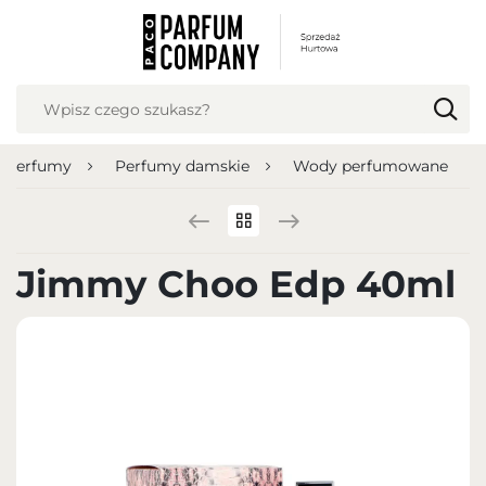
USTAWIENIA REGIONALNE
Lokalizacja
Polska
Perfumy
Perfumy damskie
Wody perfumowane
Język
polski
Waluta
Jimmy Choo Edp 40ml
Polish zloty (PLN)
ZAPISZ