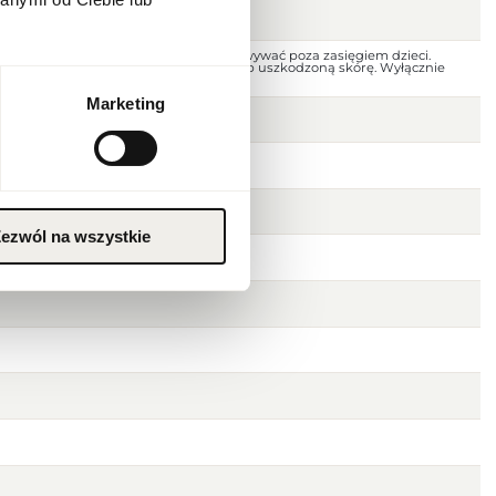
 dala od ognia i źródeł ciepła. Przechowywać poza zasięgiem dzieci.
jscu. Nie stosować na podrażnioną lub uszkodzoną skórę. Wyłącznie
Marketing
ezwól na wszystkie