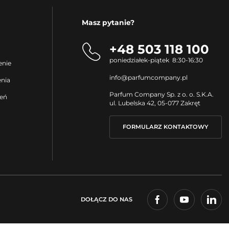
Masz pytanie?
+48 503 118 100
poniedziałek-piątek 8:30-16:30
enie
info@parfumcompany.pl
enia
Parfum Company Sp. z o. o. S.K.A.
ień
ul. Lubelska 42, 05-077 Zakręt
FORMULARZ KONTAKTOWY
DOŁĄCZ DO NAS