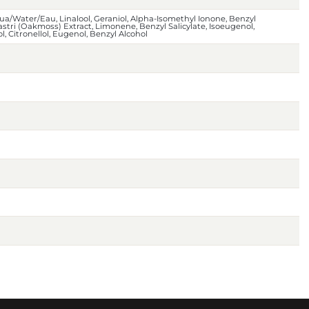
ua/Water/Eau, Linalool, Geraniol, Alpha-Isomethyl Ionone, Benzyl
astri (Oakmoss) Extract, Limonene, Benzyl Salicylate, Isoeugenol,
, Citronellol, Eugenol, Benzyl Alcohol