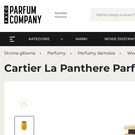
KATEGORIE
MARKI
NOWE DOSTAW
WSZYSTKO A-Z
Zalo
Strona główna
Perfumy
Perfumy damskie
Wo
PERFUMY
WSZYSTKO A-Z
Cartier La Panthere Pa
PERFUMY ARABSKIE
PERFUMY
ZESTAWY
PERFUMY ARABSKIE
PIELĘGNACJA
ZESTAWY
MAKIJAŻ
ZA
PIELĘGNACJA
ZAPACHY DO WNĘTRZ
MAKIJAŻ