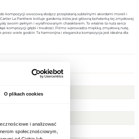
si do kompozycji owocową słodycz przeplataną subtelnymi akordami moreli i
artier La Panthere króluje gardenia, która jest główną bohaterką tej zmysłowej
sły swoim pełnym i wyrafinowanym charakterem. To właśnie ta nuta serca
odaje kompozycji głębi i trwałości. Piżmo wprowadza miękką, zmysłową nutę,
e przez wiele godzin. Ta harmonijna i elegancka kompozycja jest idealna dla
O plikach cookies
ołecznościowe i analizować
artnerom społecznościowym,
anymi od Ciebie lub