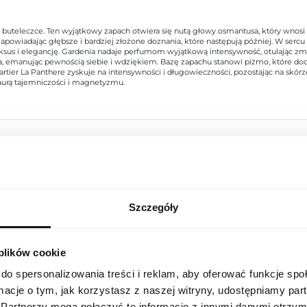
ej buteleczce. Ten wyjątkowy zapach otwiera się nutą głowy osmantusa, który wno
owiadając głębsze i bardziej złożone doznania, które następują później. W sercu C
sus i elegancję. Gardenia nadaje perfumom wyjątkową intensywność, otulając zmy
ieca, emanując pewnością siebie i wdziękiem. Bazę zapachu stanowi piżmo, które d
artier La Panthere zyskuje na intensywności i długowieczności, pozostając na skórz
je aurą tajemniczości i magnetyzmu.
Indeks
CART LA PANT 100 EU [1]
Linia
La Panthere Parfum
Szczegóły
USTAWIENIA REGIONALNE
Kraj pochodzenia
Francja
 plików cookie
Lokalizacja
Kod CN
3303 00 10
Polska
do spersonalizowania treści i reklam, aby oferować funkcje sp
Stan opakowania
oryginalne
ormacje o tym, jak korzystasz z naszej witryny, udostępniamy p
Język
Partnerzy mogą połączyć te informacje z innymi danymi otrzym