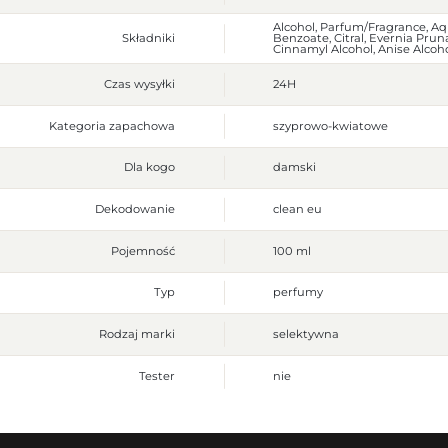
Alcohol, Parfum/Fragrance, Aq
Składniki
Benzoate, Citral, Evernia Prun
Cinnamyl Alcohol, Anise Alcohol
Czas wysyłki
24H
Kategoria zapachowa
szyprowo-kwiatowe
Dla kogo
damski
Dekodowanie
clean eu
Pojemność
100 ml
Typ
perfumy
Rodzaj marki
selektywna
Tester
nie