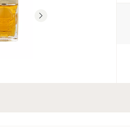
PRODUCENT
Cartier International AG
+33 1 58 18 11 11
contact@cartier.com
33 Rue Boissy d'Anglas, 75008 P