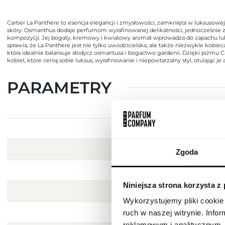
Cartier La Panthere to esencja elegancji i zmysłowości, zamknięta w luksusow
skóry. Osmanthus dodaje perfumom wyrafinowanej delikatności, jednocześnie zap
kompozycji. Jej bogaty, kremowy i kwiatowy aromat wprowadza do zapachu luk
sprawia, że La Panthere jest nie tylko uwodzicielska, ale także niezwykle kob
która idealnie balansuje słodycz osmantusa i bogactwo gardenii. Dzięki piżmu C
kobiet, które cenią sobie luksus, wyrafinowanie i niepowtarzalny styl, otulając 
PARAMETRY
Zgoda
Niniejsza strona korzysta z
Wykorzystujemy pliki cookie 
ruch w naszej witrynie. Inf
reklamowym i analitycznym. 