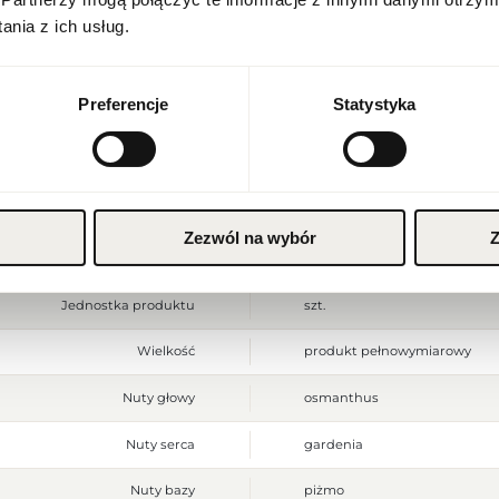
polski
Stan produktu
nowy
nia z ich usług.
Produkt łatwopalny. Trzymać z
Waluta
Ostrzeżenia
Przechowywać w chłodnym mie
do użytku zewnętrznego.
Polish zloty (PLN)
Preferencje
Statystyka
Szerokość opakowania [mm]
65
ZAPISZ
Wysokość opakowania [mm]
115
Głębokość opakowania [mm]
55
Zezwól na wybór
Z
Waga brutto [g]
333
Jednostka produktu
szt.
Wielkość
produkt pełnowymiarowy
Nuty głowy
osmanthus
Nuty serca
gardenia
Nuty bazy
piżmo