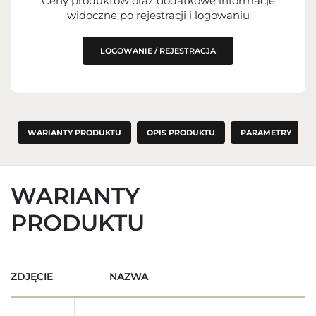
Ceny produktów oraz dodatkowe informacje
WPROWADZENIE DO UE
widoczne po rejestracji i logowaniu
LOGOWANIE / REJESTRACJA
WARIANTY PRODUKTU
OPIS PRODUKTU
PARAMETRY
WARIANTY
PRODUKTU
ZDJĘCIE
NAZWA