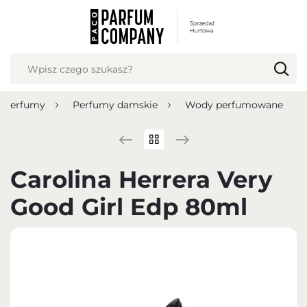
USTAWIENIA REGIONALNE
Lokalizacja
Polska
Perfumy
Perfumy damskie
Wody perfumowane
Język
polski
Waluta
Carolina Herrera Very
Polish zloty (PLN)
Good Girl Edp 80ml
ZAPISZ