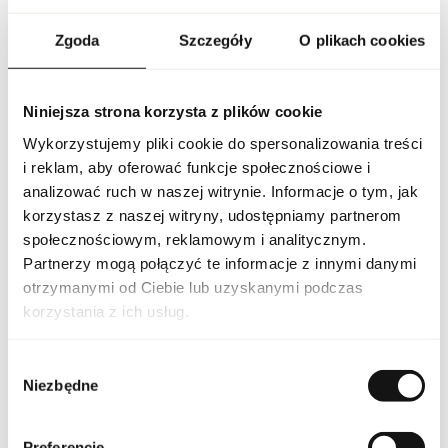
utrzymana jest w intensywnym czerwonym kolorze,
przypominającym szpilkę, co podkreśla odważny i nowoczesny
Zgoda
Szczegóły
O plikach cookies
charakter zapachu oraz przyciąga uwagę swoim designerskim
wyglądem. Carolina Herrera Very Good Girl woda perfumowana
to propozycja dla kobiet, które pragną wyrazić swoją pewność
siebie i zmysłowość poprzez wyjątkowy aromat, idealny na
Niniejsza strona korzysta z plików cookie
wieczorne wyjścia, romantyczne spotkania oraz specjalne
okazje, pozostawiając niezatarte wrażenie i podkreślając
Wykorzystujemy pliki cookie do spersonalizowania treści
indywidualny styl.
i reklam, aby oferować funkcje społecznościowe i
analizować ruch w naszej witrynie. Informacje o tym, jak
PARAMETRY
korzystasz z naszej witryny, udostępniamy partnerom
społecznościowym, reklamowym i analitycznym.
Partnerzy mogą połączyć te informacje z innymi danymi
CH VERY GOOD GIRL 80
otrzymanymi od Ciebie lub uzyskanymi podczas
Indeks
EU [1]
korzystania z ich usług.
Linia
Very Good Girl
Wybór
Niezbędne
zgody
Kraj pochodzenia
Hiszpania
Kod CN
3303 00 10
Preferencje