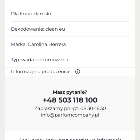
Dla kogo:
damski
Dekodowanie:
clean eu
Marka: Carolina Herrera
Typ:
woda perfumowana
Informacje o producencie
PRODUCENT
Masz pytanie?
+48 503 118 100
Carolina Herrera Ltd.
Zapraszamy pn.-pt. 08:30-16:30
12 127 647 900
info@parfumcompany.pl
customerservice@carolinaherrera.com
501 Seventh Avenue, Nowy Jork, NY 10018, USA
PODMIOT ODPOWIEDZIALNY ZA