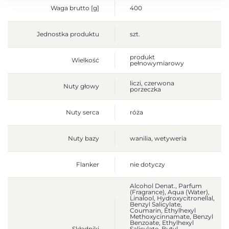
Waga brutto [g]
400
Jednostka produktu
szt.
produkt
Wielkość
pełnowymiarowy
liczi, czerwona
Nuty głowy
porzeczka
Nuty serca
róża
Nuty bazy
wanilia, wetyweria
Flanker
nie dotyczy
Alcohol Denat., Parfum
(Fragrance), Aqua (Water),
Linalool, Hydroxycitronellal,
Benzyl Salicylate,
Coumarin, Ethylhexyl
Methoxycinnamate, Benzyl
Benzoate, Ethylhexyl
Składniki
Salicylate, Butyl