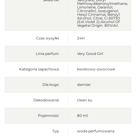
Methoxydibenzoylmethane,
Limonene, Geraniol,
Citronellol, Isoeugenol,
Hexyl Cinnamal, Benzyl
Alcohol, Citral, Ci 60730
(Ext.Violet 2).Alcohol Of
Vegetal Origin. 80%Vol.
Czas wysyłki
24H
Linia perfum
Very Good Girl
Kategoria zapachowa
kwiatowo-owocowe
Dla kogo
damski
Dekodowanie
clean eu
Pojemność
80 ml
Typ
woda perfumowana