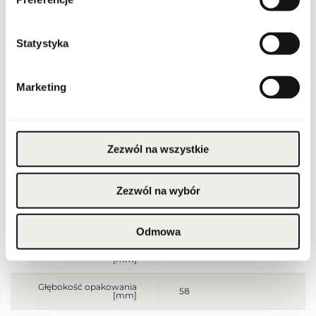
Stan opakowania
oryginalne
Statystyka
Stan produktu
nowy
Marketing
Produkt łatwopalny.
Trzymać z dala od ognia
i źródeł ciepła.
Przechowywać poza
zasięgiem dzieci.
Przechowywać w
Ostrzeżenia
chłodnym miejscu. Nie
Zezwól na wszystkie
stosować na
podrażnioną lub
uszkodzoną skórę.
Wyłącznie do użytku
Zezwól na wybór
zewnętrznego.
Szerokość opakowania
107
[mm]
Odmowa
Wysokość opakowania
190
[mm]
Głębokość opakowania
58
[mm]