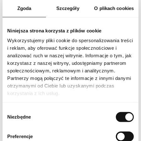
charakter zapachu oraz przyciąga uwagę swoim designerskim
wyglądem. Carolina Herrera Very Good Girl woda perfumowana
Zgoda
Szczegóły
O plikach cookies
to propozycja dla kobiet, które pragną wyrazić swoją pewność
siebie i zmysłowość poprzez wyjątkowy aromat, idealny
na wieczorne wyjścia, romantyczne spotkania oraz specjalne
okazje, pozostawiając niezatarte wrażenie i podkreślając
Niniejsza strona korzysta z plików cookie
indywidualny styl.
Wykorzystujemy pliki cookie do spersonalizowania treści
i reklam, aby oferować funkcje społecznościowe i
PARAMETRY
analizować ruch w naszej witrynie. Informacje o tym, jak
korzystasz z naszej witryny, udostępniamy partnerom
społecznościowym, reklamowym i analitycznym.
Partnerzy mogą połączyć te informacje z innymi danymi
CH VERY GOOD GIRL 50
Indeks
otrzymanymi od Ciebie lub uzyskanymi podczas
EU [1]
korzystania z ich usług.
Linia
Very Good Girl
Wybór
Niezbędne
Kraj pochodzenia
Hiszpania
zgody
Kod CN
3303 00 10
Preferencje