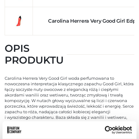
Carolina Herrera Very Good Girl Edp
OPIS
PRODUKTU
Carolina Herrera Very Good Girl woda perfumowana to
nowoczesna interpretacja klasycznego zapachu Good Girl, która
łączy soczyste nuty owocowe z elegancką różą i ciepłymi
akordami wanilii oraz wetiweru, tworząc zmysłową i trwałą
kompozycję. W nutach głowy wyczuwalne są liczi i czerwona
porzeczka, które wprowadzają świeżość, lekkość i energię. Serce
zapachu to róża, nadająca całości kobiecej elegancji
i wyrazistego charakteru. Baza składa się z wanilii i wetiweru,
zapewniając głębię, trwałość i ciepły, otulający aromat. Butelka
utrzymana jest w intensywnym czerwonym kolorze,
przypominającym szpilkę, co podkreśla odważny i nowoczesny