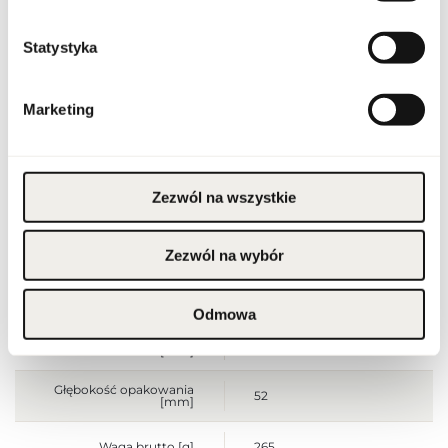
Stan opakowania
oryginalne
Statystyka
Stan produktu
nowy
Marketing
Produkt łatwopalny.
Trzymać z dala od ognia
i źródeł ciepła.
Przechowywać poza
zasięgiem dzieci.
Przechowywać w
Ostrzeżenia
chłodnym miejscu. Nie
Zezwól na wszystkie
stosować na
podrażnioną lub
uszkodzoną skórę.
Wyłącznie do użytku
zewnętrznego.
Zezwól na wybór
Szerokość opakowania
93
[mm]
Odmowa
Wysokość opakowania
170
[mm]
Głębokość opakowania
52
[mm]
Waga brutto [g]
265