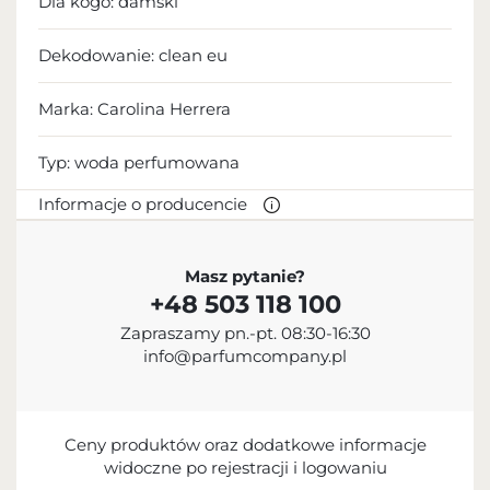
Dla kogo:
damski
Dekodowanie:
clean eu
Marka: Carolina Herrera
Typ:
woda perfumowana
Informacje o producencie
PRODUCENT
Masz pytanie?
+48 503 118 100
Carolina Herrera Ltd.
Zapraszamy pn.-pt. 08:30-16:30
12 127 647 900
info@parfumcompany.pl
customerservice@carolinaherrera.com
501 Seventh Avenue, Nowy Jork, NY 10018, USA
PODMIOT ODPOWIEDZIALNY ZA
Ceny produktów oraz dodatkowe informacje
WPROWADZENIE DO UE
widoczne po rejestracji i logowaniu