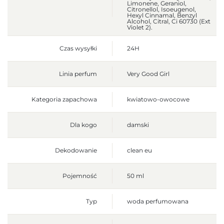
Limonene, Geraniol,
Citronellol, Isoeugenol,
Hexyl Cinnamal, Benzyl
Alcohol, Citral, Ci 60730 (Ext
Violet 2).
Czas wysyłki
24H
Linia perfum
Very Good Girl
Kategoria zapachowa
kwiatowo-owocowe
Dla kogo
damski
Dekodowanie
clean eu
Pojemność
50 ml
Typ
woda perfumowana