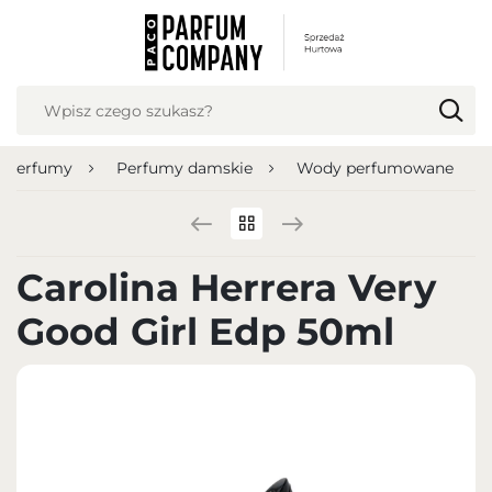
USTAWIENIA REGIONALNE
Lokalizacja
Polska
Perfumy
Perfumy damskie
Wody perfumowane
Język
polski
Waluta
Carolina Herrera Very
Polish zloty (PLN)
Good Girl Edp 50ml
ZAPISZ