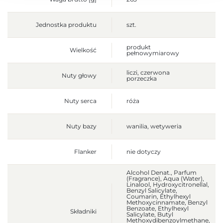
Jednostka produktu
szt.
produkt
Wielkość
pełnowymiarowy
liczi, czerwona
Nuty głowy
porzeczka
Nuty serca
róża
Nuty bazy
wanilia, wetyweria
Flanker
nie dotyczy
Alcohol Denat., Parfum
(Fragrance), Aqua (Water),
Linalool, Hydroxycitronellal,
Benzyl Salicylate,
Coumarin, Ethylhexyl
Methoxycinnamate, Benzyl
Benzoate, Ethylhexyl
Składniki
Salicylate, Butyl
Methoxydibenzoylmethane,