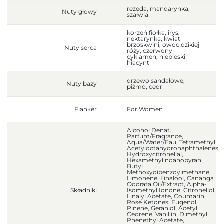
rezeda, mandarynka,
Nuty głowy
szałwia
korzeń fiołka, irys,
nektarynka, kwiat
brzoskwini, owoc dzikiej
Nuty serca
róży, czerwony
cyklamen, niebieski
hiacynt
drzewo sandałowe,
Nuty bazy
piżmo, cedr
Flanker
For Women
Alcohol Denat.,
Parfum/Fragrance,
Aqua/Water/Eau, Tetramethyl
Acetyloctahydronaphthalenes,
Hydroxycitronellal,
Hexamethylindanopyran,
Butyl
Methoxydibenzoylmethane,
Limonene, Linalool, Cananga
Odorata Oil/Extract, Alpha-
Składniki
Isomethyl Ionone, Citronellol,
Linalyl Acetate, Coumarin,
Rose Ketones, Eugenol,
Pinene, Geraniol, Acetyl
Cedrene, Vanillin, Dimethyl
Phenethyl Acetate,