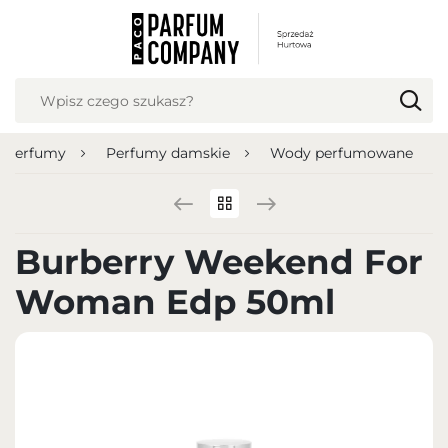
USTAWIENIA REGIONALNE
Lokalizacja
Polska
Perfumy
Perfumy damskie
Wody perfumowane
Język
polski
Waluta
Burberry Weekend For
Polish zloty (PLN)
Woman Edp 50ml
ZAPISZ