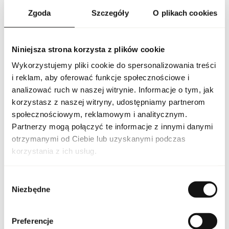
podkreśla naturalny urok i wewnętrzną harmonię.
Zgoda
Szczegóły
O plikach cookies
PARAMETRY
Niniejsza strona korzysta z plików cookie
Wykorzystujemy pliki cookie do spersonalizowania treści
Indeks
BUR WEEK W 50 ND [2]
i reklam, aby oferować funkcje społecznościowe i
analizować ruch w naszej witrynie. Informacje o tym, jak
Linia
Weekend For Woman
korzystasz z naszej witryny, udostępniamy partnerom
społecznościowym, reklamowym i analitycznym.
Kraj pochodzenia
Francja
Partnerzy mogą połączyć te informacje z innymi danymi
otrzymanymi od Ciebie lub uzyskanymi podczas
korzystania z ich usług.
Kod CN
3303 00 10
Stan opakowania
oryginalne
Wybór
Niezbędne
zgody
Stan produktu
nowy
Preferencje
Produkt łatwopalny.