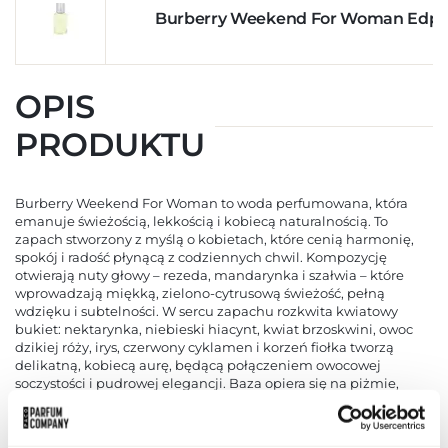
Burberry Weekend For Woman Edp 
OPIS
PRODUKTU
Burberry Weekend For Woman to woda perfumowana, która
emanuje świeżością, lekkością i kobiecą naturalnością. To
zapach stworzony z myślą o kobietach, które cenią harmonię,
spokój i radość płynącą z codziennych chwil. Kompozycję
otwierają nuty głowy – rezeda, mandarynka i szałwia – które
wprowadzają miękką, zielono-cytrusową świeżość, pełną
wdzięku i subtelności. W sercu zapachu rozkwita kwiatowy
bukiet: nektarynka, niebieski hiacynt, kwiat brzoskwini, owoc
dzikiej róży, irys, czerwony cyklamen i korzeń fiołka tworzą
delikatną, kobiecą aurę, będącą połączeniem owocowej
soczystości i pudrowej elegancji. Baza opiera się na piżmie,
drzewie sandałowym i cedrze, które nadają zapachowi głębi,
miękkości i ciepłego, zmysłowego finiszu. Weekend For Woman
to esencja relaksu i prostoty, zapach idealny na co dzień, który