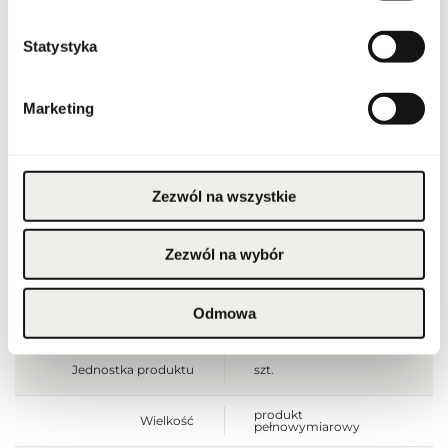
Trzymać z dala od ognia
i źródeł ciepła.
Przechowywać poza
zasięgiem dzieci.
Statystyka
Przechowywać w
Ostrzeżenia
chłodnym miejscu. Nie
stosować na
podrażnioną lub
uszkodzoną skórę.
Marketing
Wyłącznie do użytku
zewnętrznego.
Szerokość opakowania
45
[mm]
Zezwól na wszystkie
Wysokość opakowania
100
[mm]
Zezwól na wybór
Głębokość opakowania
45
[mm]
Odmowa
Waga brutto [g]
160
Jednostka produktu
szt.
produkt
Wielkość
pełnowymiarowy