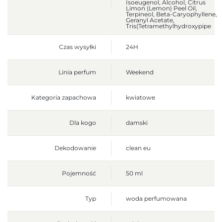
Isoeugenol, Alcohol, Citrus
Limon (Lemon) Peel Oil,
Terpineol, Beta-Caryophyllene,
Geranyl Acetate,
Tris(Tetramethylhydroxypipe
Czas wysyłki
24H
Linia perfum
Weekend
Kategoria zapachowa
kwiatowe
Dla kogo
damski
Dekodowanie
clean eu
Pojemność
50 ml
Typ
woda perfumowana