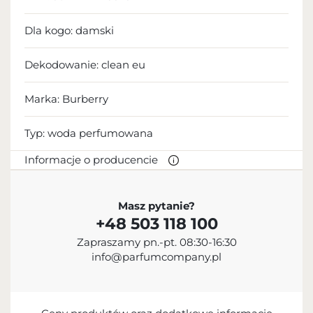
Dla kogo:
damski
Dekodowanie:
clean eu
Marka: Burberry
Typ:
woda perfumowana
Informacje o producencie
PRODUCENT
Masz pytanie?
+48 503 118 100
Burberry Group plc
Zapraszamy pn.-pt. 08:30-16:30
442 033 673 000
info@parfumcompany.pl
customerservice@burberry.com
Horseferry House, Horseferry Road, Londyn, SW1P
2AW, United Kingdom