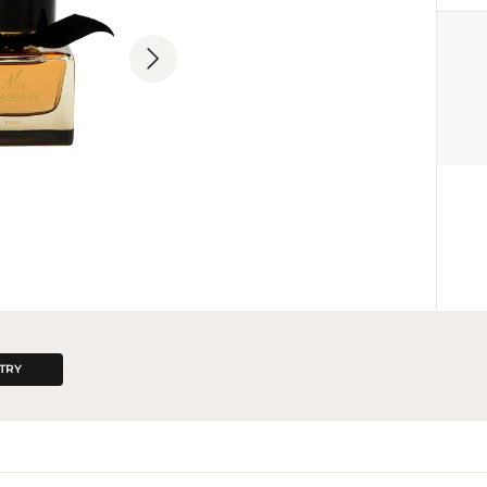
PRODUCENT
Burberry Group plc
442 033 673 000
customerservice@burberry.co
Horseferry House, Horseferry 
2AW, United Kingdom
TRY