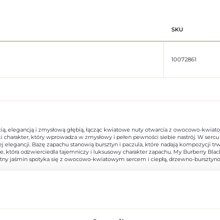
SKU
10072861
ią, elegancją i zmysłową głębią, łącząc kwiatowe nuty otwarcia z owocowo-kwiat
 charakter, który wprowadza w zmysłowy i pełen pewności siebie nastrój. W sercu r
egancji. Bazę zapachu stanowią bursztyn i paczula, które nadają kompozycji trwało
ce, która odzwierciedla tajemniczy i luksusowy charakter zapachu. My Burberry Bla
likatny jaśmin spotyka się z owocowo-kwiatowym sercem i ciepłą, drzewno-burszt