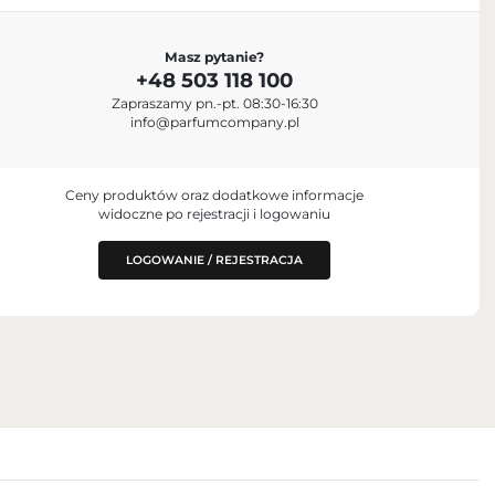
Masz pytanie?
+48 503 118 100
m
Zapraszamy pn.-pt. 08:30-16:30
Road, Londyn, SW1P
info@parfumcompany.pl
Ceny produktów oraz dodatkowe informacje
widoczne po rejestracji i logowaniu
LOGOWANIE / REJESTRACJA