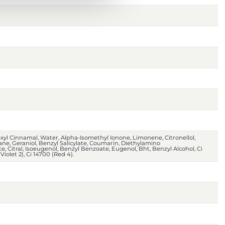
Hexyl Cinnamal, Water, Alpha-Isomethyl Ionone, Limonene, Citronellol,
, Geraniol, Benzyl Salicylate, Coumarin, Diethylamino
 Citral, Isoeugenol, Benzyl Benzoate, Eugenol, Bht, Benzyl Alcohol, Ci
 Violet 2), Ci 14700 (Red 4).