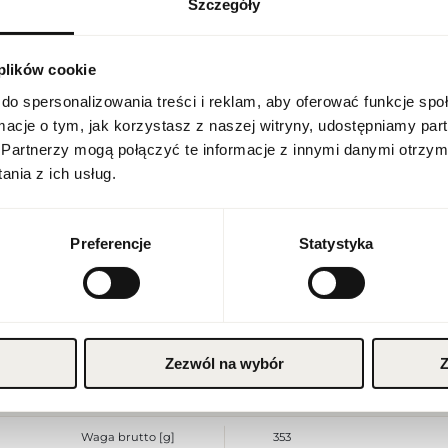
Szczegóły
USTAWIENIA REGIONALNE
Indeks
BUR MY BLACK 50 EU [1]
Linia
My Burberry Black
 plików cookie
Lokalizacja
Polska
Kraj pochodzenia
Francja
do spersonalizowania treści i reklam, aby oferować funkcje sp
ormacje o tym, jak korzystasz z naszej witryny, udostępniamy p
Kod CN
3303 00 10
Język
Partnerzy mogą połączyć te informacje z innymi danymi otrzym
polski
nia z ich usług.
Stan opakowania
oryginalne
Waluta
Stan produktu
nowy
Polish zloty (PLN)
Preferencje
Statystyka
Produkt łatwopalny. Trzymać z
Ostrzeżenia
Przechowywać w chłodnym mie
do użytku zewnętrznego.
ZAPISZ
Szerokość opakowania [mm]
75
Wysokość opakowania [mm]
98
Zezwól na wybór
Z
Głębokość opakowania [mm]
60
Waga brutto [g]
353