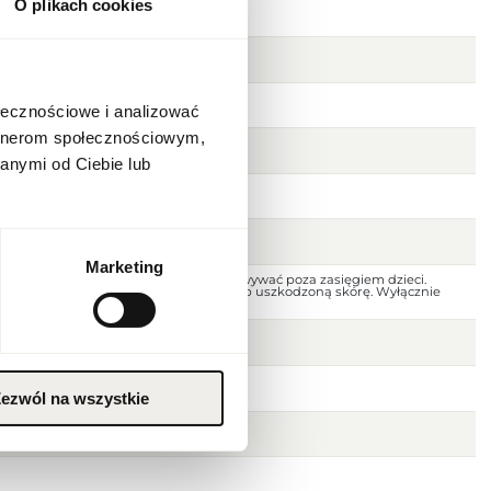
O plikach cookies
ołecznościowe i analizować
artnerom społecznościowym,
anymi od Ciebie lub
Marketing
 dala od ognia i źródeł ciepła. Przechowywać poza zasięgiem dzieci.
jscu. Nie stosować na podrażnioną lub uszkodzoną skórę. Wyłącznie
ezwól na wszystkie