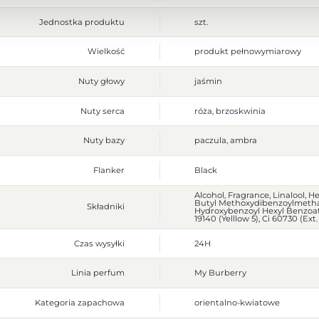
Jednostka produktu
szt.
Wielkość
produkt pełnowymiarowy
Nuty głowy
jaśmin
Nuty serca
róża, brzoskwinia
Nuty bazy
paczula, ambra
Flanker
Black
Alcohol, Fragrance, Linalool, 
Butyl Methoxydibenzoylmethane
Składniki
Hydroxybenzoyl Hexyl Benzoate,
19140 (Yelllow 5), Ci 60730 (Ext.
Czas wysyłki
24H
Linia perfum
My Burberry
Kategoria zapachowa
orientalno-kwiatowe