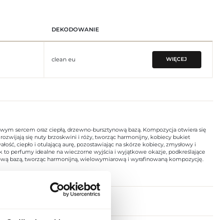
DEKODOWANIE
clean eu
WIĘCEJ
owym sercem oraz ciepłą, drzewno-bursztynową bazą. Kompozycja otwiera się
ozwijają się nuty brzoskwini i róży, tworząc harmonijny, kobiecy bukiet
ść, ciepło i otulającą aurę, pozostawiając na skórze kobiecy, zmysłowy i
ck to perfumy idealne na wieczorne wyjścia i wyjątkowe okazje, podkreślające
ynową bazą, tworząc harmonijną, wielowymiarową i wyrafinowaną kompozycję.