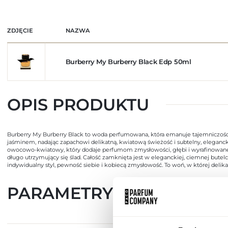
ZDJĘCIE
NAZWA
Burberry My Burberry Black Edp 50ml
OPIS PRODUKTU
Burberry My Burberry Black to woda perfumowana, która emanuje tajemniczośc
jaśminem, nadając zapachowi delikatną, kwiatową świeżość i subtelny, elegancki
owocowo-kwiatowy, który dodaje perfumom zmysłowości, głębi i wyrafinowanej el
długo utrzymujący się ślad. Całość zamknięta jest w eleganckiej, ciemnej butel
indywidualny styl, pewność siebie i kobiecą zmysłowość. To woń, w której de
PARAMETRY