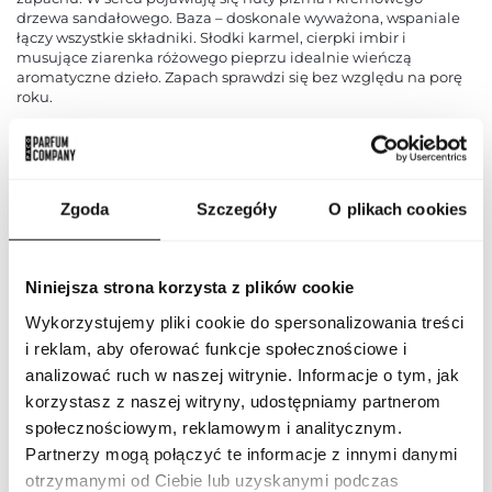
drzewa sandałowego. Baza – doskonale wyważona, wspaniale
łączy wszystkie składniki. Słodki karmel, cierpki imbir i
musujące ziarenka różowego pieprzu idealnie wieńczą
aromatyczne dzieło. Zapach sprawdzi się bez względu na porę
roku.
PARAMETRY
Zgoda
Szczegóły
O plikach cookies
AFN RARE TIFF 100 ND
Indeks
[1]
Niniejsza strona korzysta z plików cookie
Linia
Rare Tiffany
Wykorzystujemy pliki cookie do spersonalizowania treści
i reklam, aby oferować funkcje społecznościowe i
Zjednoczone Emiraty
Kraj pochodzenia
Arabskie
analizować ruch w naszej witrynie. Informacje o tym, jak
korzystasz z naszej witryny, udostępniamy partnerom
Kod CN
3303 00 10
społecznościowym, reklamowym i analitycznym.
Partnerzy mogą połączyć te informacje z innymi danymi
Stan opakowania
oryginalne
otrzymanymi od Ciebie lub uzyskanymi podczas