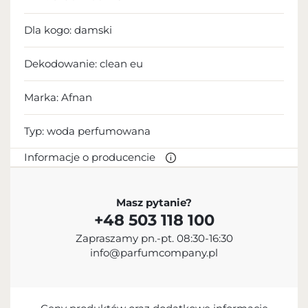
Dla kogo:
damski
Dekodowanie:
clean eu
Marka: Afnan
Typ:
woda perfumowana
Informacje o producencie
PRODUCENT
Masz pytanie?
+48 503 118 100
Afnan Perfumes LLC
Zapraszamy pn.-pt. 08:30-16:30
+971 6 747 4441
info@parfumcompany.pl
Sheikh Ammar Bin Humaid Street, Al Jurf Industrial
Area 1, Ajman, United Arab Emirates
IMPORTER