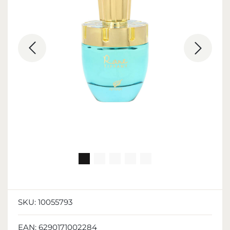
SKU:
10055793
EAN:
6290171002284