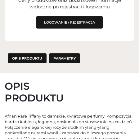
Ceny produktów oraz dodatkowe informacje
widoczne po rejestracji i logowaniu
PODMIOT ODPOWIEDZIALNY ZA
WPROWADZENIE DO UE
LOGOWANIE / REJESTRACJA
OPIS PRODUKTU
PARAMETRY
OPIS
PRODUKTU
Afnan Rare Tiffany to damskie, kwiatowe perfumy. Kompozycja
bardzo kobieca, łagodna, doskonała do stosowania na co dzień.
Połączenie eleganckiej róży ze słodkim ylang-ylang
podkreślone nutami wanilii zaprasza do bliższego poznania
zapachu. W sercu pojawiają się nuty piżma i kremowego