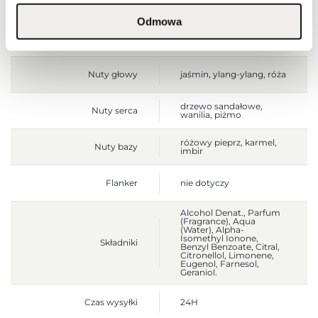
Jednostka produktu
szt.
Odmowa
produkt
Wielkość
pełnowymiarowy
Nuty głowy
jaśmin, ylang-ylang, róża
drzewo sandałowe,
Nuty serca
wanilia, piżmo
różowy pieprz, karmel,
Nuty bazy
imbir
Flanker
nie dotyczy
Alcohol Denat., Parfum
(Fragrance), Aqua
(Water), Alpha-
Isomethyl Ionone,
Składniki
Benzyl Benzoate, Citral,
Citronellol, Limonene,
Eugenol, Farnesol,
Geraniol.
Czas wysyłki
24H