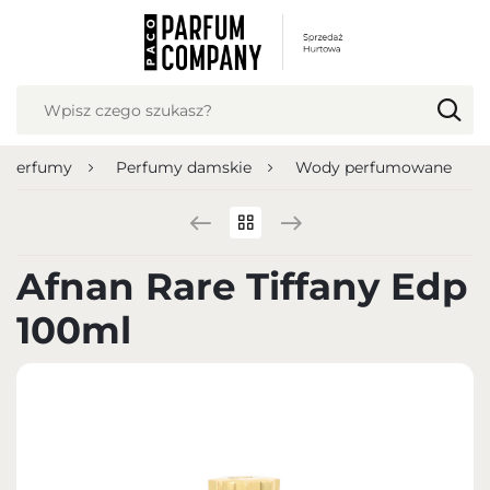
USTAWIENIA REGIONALNE
Lokalizacja
Polska
Perfumy
Perfumy damskie
Wody perfumowane
Język
polski
Waluta
Afnan Rare Tiffany Edp
Polish zloty (PLN)
100ml
ZAPISZ