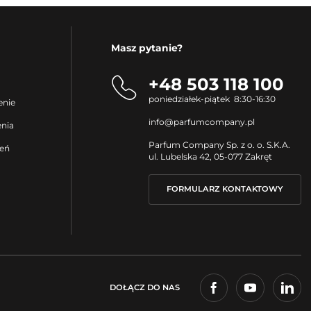
Masz pytanie?
+48 503 118 100
poniedziałek-piątek 8:30-16:30
enie
info@parfumcompany.pl
enia
Parfum Company Sp. z o. o. S.K.A.
ień
ul. Lubelska 42, 05-077 Zakręt
FORMULARZ KONTAKTOWY
DOŁĄCZ DO NAS