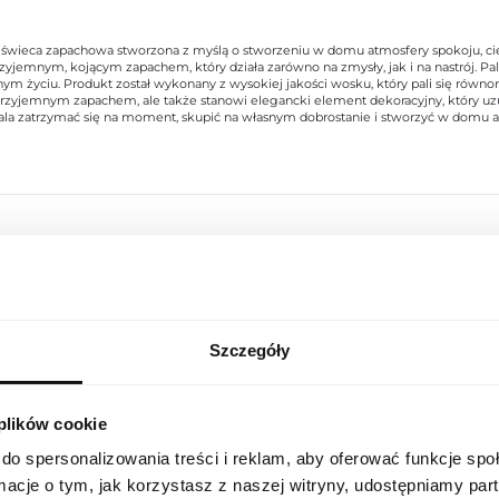
świeca zapachowa stworzona z myślą o stworzeniu w domu atmosfery spokoju, cie
zyjemnym, kojącym zapachem, który działa zarówno na zmysły, jak i na nastrój. Pal
ym życiu. Produkt został wykonany z wysokiej jakości wosku, który pali się równ
rzyjemnym zapachem, ale także stanowi elegancki element dekoracyjny, który uz
zwala zatrzymać się na moment, skupić na własnym dobrostanie i stworzyć w domu at
Indeks
SIMPLY SENS HOM SOUL 240 N
Linia
Sensorials Home
Szczegóły
USTAWIENIA REGIONALNE
Kraj pochodzenia
Włochy
 plików cookie
Lokalizacja
Kod CN
3406 00 00
Polska
do spersonalizowania treści i reklam, aby oferować funkcje sp
Stan opakowania
oryginalne
ormacje o tym, jak korzystasz z naszej witryny, udostępniamy p
Język