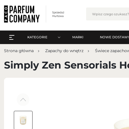
KATEGORIE
MARKI
NOWE DOSTAW
WSZYSTKO A-Z
Zalo
Strona główna
Zapachy do wnętrz
Świece zapacho
PERFUMY
WSZYSTKO A-Z
Simply Zen Sensorials 
PERFUMY ARABSKIE
PERFUMY
ZESTAWY
PERFUMY ARABSKIE
PIELĘGNACJA
ZESTAWY
MAKIJAŻ
ZA
PIELĘGNACJA
ZAPACHY DO WNĘTRZ
MAKIJAŻ