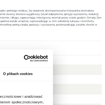
pła i pełnego relaksu. Jej starannie skomponowana mieszanka aromatów,
enie świecy stwarza wyjątkowy rytuał odprężenia, sprzyja wyciszeniu, redukcji
omiernie i długo, zapewniając intensywny aromat przez wiele godzin. Simply Zen
upełnia każde wnętrze, wprowadzając w nim odrobinę luksusu i komfortu.
mosferę pełną ciepła, spokoju i wyciszenia, przekształcając zwykłe chwile w
D [1]
O plikach cookies
ołecznościowe i analizować
artnerom społecznościowym,