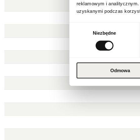
reklamowym i analitycznym. 
uzyskanymi podczas korzysta
Wybór
Niezbędne
zgody
Odmowa