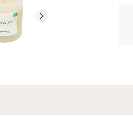
PRODUCENT
Z.one Concept S.r.l.
39 0332 425747
privacy@z-oneconcept.com
Via Salvo D'Acquisto, 8/14 - 22