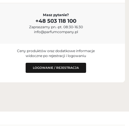
Masz pytanie?
+48 503 118 100
Zapraszamy pn.-pt. 08:30-16:30
078 Turate CO
info@parfumcompany.pl
Ceny produktów oraz dodatkowe informacje
widoczne po rejestracji i logowaniu
LOGOWANIE / REJESTRACJA