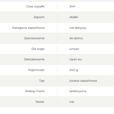
Czas wysyłki
24H
Zapach
słodki
Kategoria zapachowa
nie dotyczy
Zastosowanie
do domu
Dla kogo
unisex
Dekodowanie
clean eu
Pojemność
240 g
Typ
świeca zapachowa
Rodzaj marki
selektywna
Tester
nie