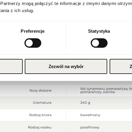
Partnerzy mogą połączyć te informacje z innymi danymi otrzym
Stan produktu
nowy
polski
nia z ich usług.
Szerokość opakowania [mm]
88
Waluta
Polish zloty (PLN)
Wysokość opakowania [mm]
100
Preferencje
Statystyka
Głębokość opakowania [mm]
87
ZAPISZ
Waga brutto [g]
652
Jednostka produktu
szt.
Zezwól na wybór
Z
Wielkość
produkt pełnowymiarowy
liść cynamonu, pomarańcza, li
Nuty złożone
pomarańczy, wanilia
Gramatura
240 g
Rodzaj knota
bawełniany
Rodzaj wosku
parafinowy