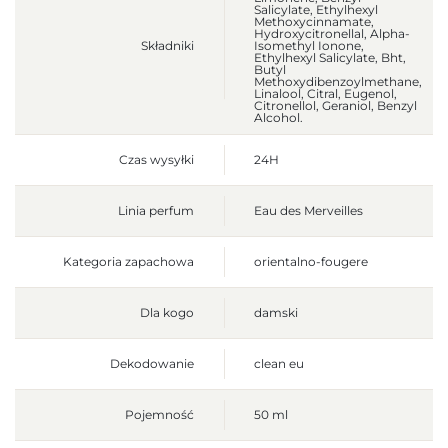
Salicylate, Ethylhexyl
Methoxycinnamate,
Hydroxycitronellal, Alpha-
Składniki
Isomethyl Ionone,
Ethylhexyl Salicylate, Bht,
Butyl
Methoxydibenzoylmethane,
Linalool, Citral, Eugenol,
Citronellol, Geraniol, Benzyl
Alcohol.
Czas wysyłki
24H
Linia perfum
Eau des Merveilles
Kategoria zapachowa
orientalno-fougere
Dla kogo
damski
Dekodowanie
clean eu
Pojemność
50 ml