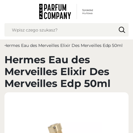
USTAWIENIA REGIONALNE
Lokalizacja
Polska
Hermes Eau des Merveilles Elixir Des Merveilles Edp 50ml
Język
polski
Hermes Eau des
Waluta
Merveilles Elixir Des
Polish zloty (PLN)
Merveilles Edp 50ml
ZAPISZ