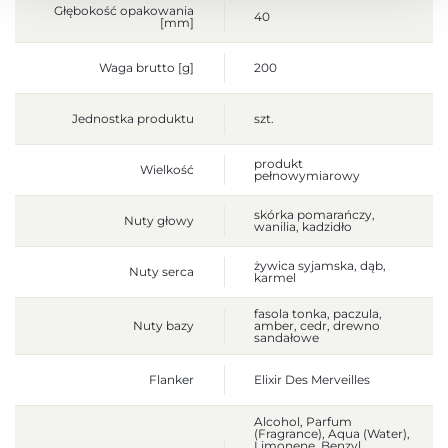
Głębokość opakowania
40
[mm]
Waga brutto [g]
200
Jednostka produktu
szt.
produkt
Wielkość
pełnowymiarowy
skórka pomarańczy,
Nuty głowy
wanilia, kadzidło
żywica syjamska, dąb,
Nuty serca
karmel
fasola tonka, paczula,
Nuty bazy
amber, cedr, drewno
sandałowe
Flanker
Elixir Des Merveilles
Alcohol, Parfum
(Fragrance), Aqua (Water),
Limonene, Benzyl