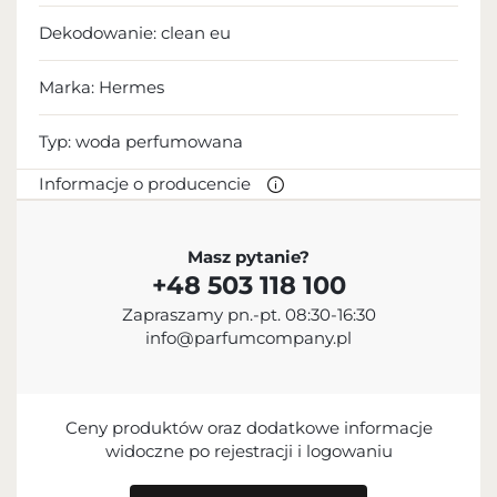
Dekodowanie:
clean eu
Marka: Hermes
Typ:
woda perfumowana
Informacje o producencie
PRODUCENT
Masz pytanie?
+48 503 118 100
Hermès International S.A.
Zapraszamy pn.-pt. 08:30-16:30
+33 1 40 17 47 17
info@parfumcompany.pl
contact@hermes.com
24 Rue du Faubourg Saint-Honoré, 75008 Paris,
France
Ceny produktów oraz dodatkowe informacje
widoczne po rejestracji i logowaniu