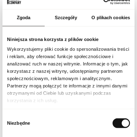
zaprojektowanym flakonem, który podkreśla luksusowy
charakter produktu i będzie ozdobą każdej toaletki.
Intensywność zapachu została dobrana tak, aby utrzymywał się
Zgoda
Szczegóły
O plikach cookies
na skórze przez wiele godzin, pozostawiając subtelny,
ale wyraźny ślad. Doskonale sprawdzi się zarówno na co dzień,
do pracy lub na spotkania z przyjaciółmi, jak i na wieczorne
wyjścia oraz wyjątkowe okazje, podkreślając styl i osobowość
Niniejsza strona korzysta z plików cookie
osoby, która go nosi. To doskonały wybór dla osób ceniących
Wykorzystujemy pliki cookie do spersonalizowania treści
wysoką jakość, wyrafinowany styl i niezapomniane doznania
olfaktoryczne.
i reklam, aby oferować funkcje społecznościowe i
analizować ruch w naszej witrynie. Informacje o tym, jak
korzystasz z naszej witryny, udostępniamy partnerom
PARAMETRY
społecznościowym, reklamowym i analitycznym.
Partnerzy mogą połączyć te informacje z innymi danymi
otrzymanymi od Ciebie lub uzyskanymi podczas
korzystania z ich usług.
HERM ELIX MERV 50 ND
Indeks
[1]
Wybór
Eau des Merveilles Elixir
Linia
Des Merveilles
Niezbędne
zgody
Kraj pochodzenia
Francja