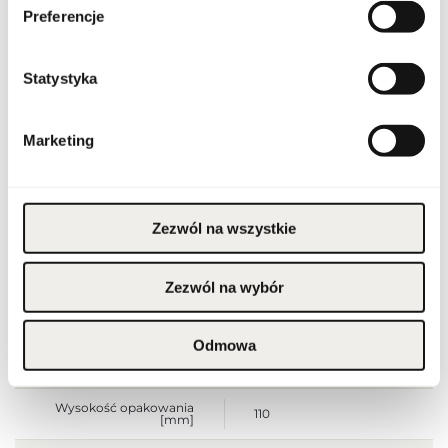
Preferencje
Kod CN
3303 00 10
Statystyka
Stan opakowania
oryginalne
Marketing
Stan produktu
nowy
Produkt łatwopalny.
Trzymać z dala od ognia
i źródeł ciepła.
Przechowywać poza
Zezwól na wszystkie
zasięgiem dzieci.
Przechowywać w
Ostrzeżenia
chłodnym miejscu. Nie
stosować na
podrażnioną lub
Zezwól na wybór
uszkodzoną skórę.
Wyłącznie do użytku
zewnętrznego.
Odmowa
Szerokość opakowania
110
[mm]
Wysokość opakowania
110
[mm]