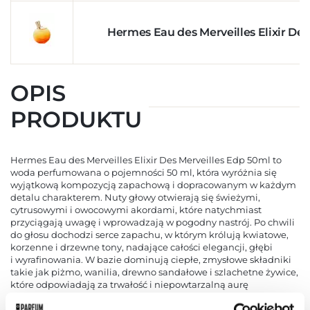
Hermes Eau des Merveilles Elixir De
OPIS
PRODUKTU
Hermes Eau des Merveilles Elixir Des Merveilles Edp 50ml to
woda perfumowana o pojemności 50 ml, która wyróżnia się
wyjątkową kompozycją zapachową i dopracowanym w każdym
detalu charakterem. Nuty głowy otwierają się świeżymi,
cytrusowymi i owocowymi akordami, które natychmiast
przyciągają uwagę i wprowadzają w pogodny nastrój. Po chwili
do głosu dochodzi serce zapachu, w którym królują kwiatowe,
korzenne i drzewne tony, nadające całości elegancji, głębi
i wyrafinowania. W bazie dominują ciepłe, zmysłowe składniki
takie jak piżmo, wanilia, drewno sandałowe i szlachetne żywice,
które odpowiadają za trwałość i niepowtarzalną aurę
kompozycji. Hermes Eau des Merveilles Elixir Des Merveilles
Edp 50ml zachwyca nie tylko zapachem, ale również starannie