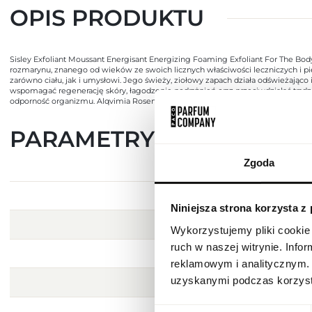
OPIS PRODUKTU
Sisley Exfoliant Moussant Energisant Energizing Foaming Exfoliant For The Body
rozmarynu, znanego od wieków ze swoich licznych właściwości leczniczych i pi
zarówno ciału, jak i umysłowi. Jego świeży, ziołowy zapach działa odświeżając
wspomagać regenerację skóry, łagodzenie podrażnień oraz przeciwdziałać trąd
odporność organizmu. Alqvimia Rosemary Essential Oil to produkt naturalny, wysok
PARAMETRY
Zgoda
Niniejsza strona korzysta z
Wykorzystujemy pliki cookie 
ruch w naszej witrynie. Inf
reklamowym i analitycznym. 
uzyskanymi podczas korzysta