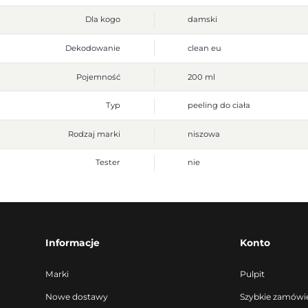
Dla kogo
damski
Dekodowanie
clean eu
Pojemność
200 ml
Typ
peeling do ciała
Rodzaj marki
niszowa
Tester
nie
Informacje
Konto
Marki
Pulpit
Nowe dostawy
Szybkie zamówi