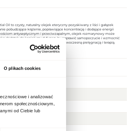
Oil to czysty, naturalny olejek eteryczny pozyskiwany z liści i gałązek
ie pobudzające krążenie, poprawiające koncentrację i dodające energii
właściwościom antyseptycznym i przeciwzapalnym, olejek rozmarynowy może
ako dodatek do kąpieli czy dyfuzora, by poprawić samopoczucie i wzmocnić
 łącząc tradycyjne właściwości rośliny z nowoczesną pielęgnacją i terapią.
O plikach cookies
t
ołecznościowe i analizować
artnerom społecznościowym,
anymi od Ciebie lub