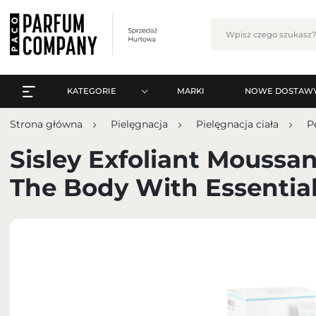
KATEGORIE
MARKI
NOWE DOSTAW
WSZYSTKO A-Z
Zalo
Strona główna
Pielęgnacja
Pielęgnacja ciała
P
PERFUMY
WSZYSTKO A-Z
Sisley Exfoliant Moussa
PERFUMY ARABSKIE
PERFUMY
The Body With Essentia
ZESTAWY
PERFUMY ARABSKIE
PIELĘGNACJA
ZESTAWY
MAKIJAŻ
ZA
PIELĘGNACJA
ZAPACHY DO WNĘTRZ
MAKIJAŻ