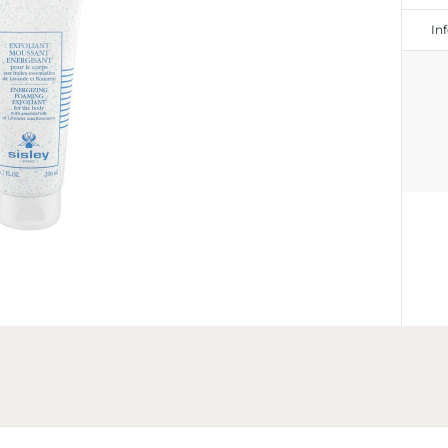
In
PRODUCENT
C.F.E.B. Sisley
33 1 86 21 07 00
3 Avenue de Friedland, 75008 P