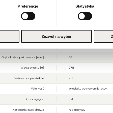
Polish zloty (PLN)
Preferencje
Statystyka
Stan produktu
nowy
ZAPISZ
Wyłącznie do użytku zewnętrz
stosować na podrażnioną lub 
Ostrzeżenia
alergicznej przerwać stosowa
upływie terminu przydatnośc
Zezwól na wybór
Z
Szerokość opakowania [mm]
63
Wysokość opakowania [mm]
188
Głębokość opakowania [mm]
58
Waga brutto [g]
278
Jednostka produktu
szt.
Wielkość
produkt pełnowymiarowy
Czas wysyłki
72H
Kategoria zapachowa
nie dotyczy