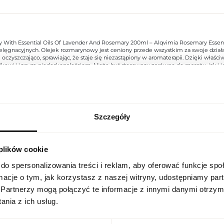
 With Essential Oils Of Lavender And Rosemary 200ml – Alqvimia Rosemary Essential 
elęgnacyjnych. Olejek rozmarynowy jest ceniony przede wszystkim za swoje działan
o i oczyszczająco, sprawiając, że staje się niezastąpiony w aromaterapii. Dzięki 
zikowi i innym niedoskonałościom. Może być stosowany zarówno do masażu, jak i j
iej jakości, który idealnie wpisuje się w holistyczne podejście do zdrowia i urody,
Szczegóły
USTAWIENIA REGIONALNE
Indeks
20078936
 plików cookie
Lokalizacja
Linia
Exfoliant Moussant Energisan
Polska
do spersonalizowania treści i reklam, aby oferować funkcje sp
ormacje o tym, jak korzystasz z naszej witryny, udostępniamy p
Kraj pochodzenia
Francja
Język
Partnerzy mogą połączyć te informacje z innymi danymi otrzym
polski
nia z ich usług.
Kod CN
3401 30 00
Waluta
Stan opakowania
oryginalne