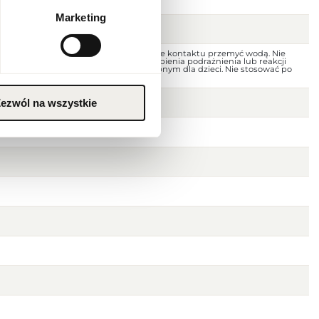
Marketing
nego. Unikać kontaktu z oczami; w razie kontaktu przemyć wodą. Nie
uszkodzoną skórę. W przypadku wystąpienia podrażnienia lub reakcji
nie. Przechowywać w miejscu niedostępnym dla dzieci. Nie stosować po
i. Przechowywać w chłodnym miejscu.
ezwól na wszystkie