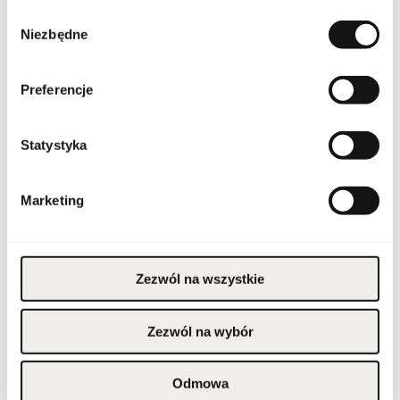
Linia
Biocorps Anti-Bump
Wybór
Niezbędne
zgody
Kraj pochodzenia
Francja
Preferencje
Kod CN
3401 30 00
Stan opakowania
oryginalne
Statystyka
Stan produktu
nowy
Marketing
Wyłącznie do użytku
zewnętrznego. Unikać
kontaktu z oczami; w
razie kontaktu przemyć
wodą. Nie stosować na
podrażnioną lub
Zezwól na wszystkie
uszkodzoną skórę. W
przypadku wystąpienia
podrażnienia lub reakcji
Ostrzeżenia
alergicznej przerwać
Zezwól na wybór
stosowanie.
Przechowywać w
miejscu niedostępnym
dla dzieci. Nie stosować
po upływie terminu
Odmowa
przydatności.
Przechowywać w