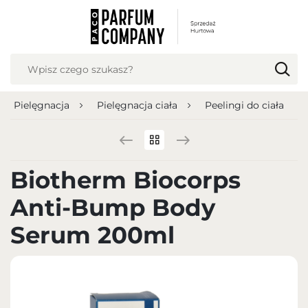
USTAWIENIA REGIONALNE
Lokalizacja
Polska
Pielęgnacja
Pielęgnacja ciała
Peelingi do ciała
Język
polski
Waluta
Biotherm Biocorps
Polish zloty (PLN)
Anti-Bump Body
ZAPISZ
Serum 200ml