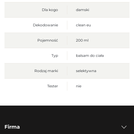
Dla kogo
damski
Dekodowanie
clean eu
Pojemność
200 ml
Typ
balsam do ciała
Rodzaj marki
selektywna
Tester
nie
Firma