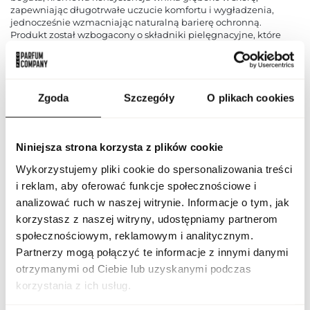
zapewniając długotrwałe uczucie komfortu i wygładzenia,
jednocześnie wzmacniając naturalną barierę ochronną.
Produkt został wzbogacony o składniki pielęgnacyjne, które
odżywiają skórę, poprawiają jej elastyczność i przywracają
zdrowy, promienny wygląd. Biotherm Lait Corporel Le Beurre
Body Balm otula ciało subtelnym, relaksującym zapachem,
który pozostaje na skórze przez wiele godzin, nadając
przyjemne uczucie świeżości i komfortu. Balsam doskonale
Zgoda
Szczegóły
O plikach cookies
sprawdza się w codziennej pielęgnacji, nawet dla skóry suchej i
wrażliwej, zamieniając codzienny rytuał na prawdziwą
przyjemność. Biotherm Lait Corporel Le Beurre Body Balm to
Niniejsza strona korzysta z plików cookie
idealne rozwiązanie dla osób, które oczekują intensywnego
odżywienia, długotrwałego nawilżenia i luksusowej pielęgnacji
Wykorzystujemy pliki cookie do spersonalizowania treści
skóry, gwarantując jej zdrowy wygląd, miękkość i komfort przez
cały dzień.
i reklam, aby oferować funkcje społecznościowe i
analizować ruch w naszej witrynie. Informacje o tym, jak
PARAMETRY
korzystasz z naszej witryny, udostępniamy partnerom
społecznościowym, reklamowym i analitycznym.
Partnerzy mogą połączyć te informacje z innymi danymi
otrzymanymi od Ciebie lub uzyskanymi podczas
Indeks
20078390
korzystania z ich usług.