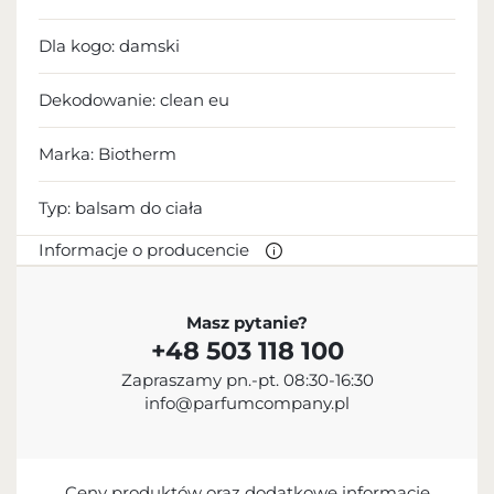
Dla kogo:
damski
Dekodowanie:
clean eu
Marka: Biotherm
Typ:
balsam do ciała
Informacje o producencie
PRODUCENT
Masz pytanie?
+48 503 118 100
L’Oréal S.A.
Zapraszamy pn.-pt. 08:30-16:30
+33 1 47 48 68 00
info@parfumcompany.pl
contact@loreal.com
41, Rue Martre, 92110 Clichy Cedex, France
Ceny produktów oraz dodatkowe informacje