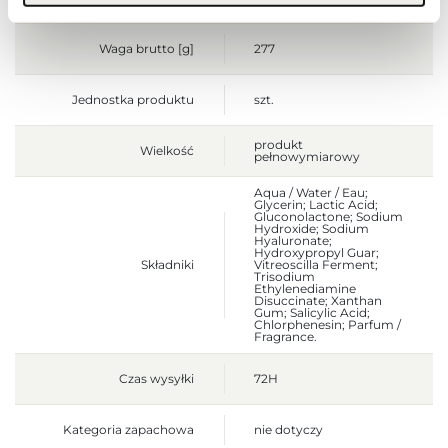
chłodnym miejscu.
Waga brutto [g]
277
Jednostka produktu
szt.
produkt
Wielkość
pełnowymiarowy
Aqua / Water / Eau;
Glycerin; Lactic Acid;
Gluconolactone; Sodium
Hydroxide; Sodium
Hyaluronate;
Hydroxypropyl Guar;
Składniki
Vitreoscilla Ferment;
Trisodium
Ethylenediamine
Disuccinate; Xanthan
Gum; Salicylic Acid;
Chlorphenesin; Parfum /
Fragrance.
Czas wysyłki
72H
Kategoria zapachowa
nie dotyczy