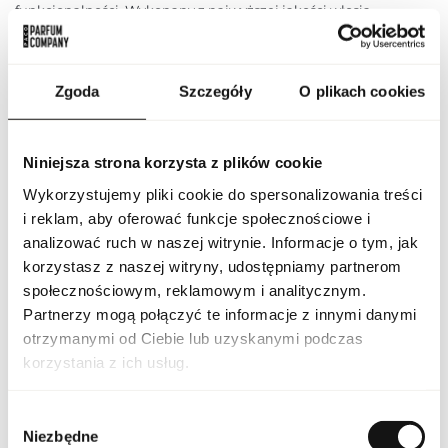
funkcjonalności. Wykonany z najwyższej jakości włosia
syntetycznego, pędzel jest nie tylko miękki i delikatny dla skóry,
ale także trwały, co sprawia, że doskonale sprawdzi się w
codziennym użytkowaniu. Jego ergonomiczny kształt pozwala
na łatwe manewrowanie podczas nakładania cieni do powiek,
Zgoda
Szczegóły
O plikach cookies
gwarantując precyzję nawet w najbardziej skomplikowanych
zdobieniach. Pędzel doskonale zbiera i rozprowadza pigment,
umożliwiając równomierne rozprowadzenie koloru na powiece.
Dzięki niemu stworzysz zarówno delikatne, jak i intensywne
Niniejsza strona korzysta z plików cookie
makijaże, dostosowując intensywność cienia do swoich
preferencji.
Wykorzystujemy pliki cookie do spersonalizowania treści
i reklam, aby oferować funkcje społecznościowe i
PARAMETRY
analizować ruch w naszej witrynie. Informacje o tym, jak
korzystasz z naszej witryny, udostępniamy partnerom
społecznościowym, reklamowym i analitycznym.
Partnerzy mogą połączyć te informacje z innymi danymi
Indeks
20080144
otrzymanymi od Ciebie lub uzyskanymi podczas
korzystania z ich usług.
Eyeshadow Smudge
Linia
Brush
Wybór
Kraj pochodzenia
Francja
Niezbędne
zgody