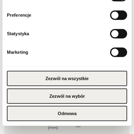
Kod CN
3304 20 00
Preferencje
Stan opakowania
oryginalne
Statystyka
Stan produktu
nowy
Marketing
Wyłącznie do użytku
zewnętrznego. Unikać
kontaktu z oczami; w
razie kontaktu przemyć
wodą. Nie stosować na
podrażnioną lub
uszkodzoną skórę. W
przypadku wystąpienia
Zezwól na wszystkie
podrażnienia lub reakcji
Ostrzeżenia
alergicznej przerwać
stosowanie.
Przechowywać w
miejscu niedostępnym
Zezwól na wybór
dla dzieci. Nie stosować
po upływie terminu
przydatności.
Przechowywać w
Odmowa
chłodnym miejscu.
Szerokość opakowania
20
[mm]