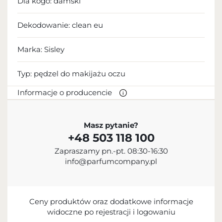
Dla kogo:
damski
Dekodowanie:
clean eu
Marka: Sisley
Typ:
pędzel do makijażu oczu
Informacje o producencie
PRODUCENT
Masz pytanie?
+48 503 118 100
C.F.E.B. Sisley
Zapraszamy pn.-pt. 08:30-16:30
33 1 86 21 07 00
info@parfumcompany.pl
3 Avenue de Friedland, 75008 Paris, France
Ceny produktów oraz dodatkowe informacje
widoczne po rejestracji i logowaniu