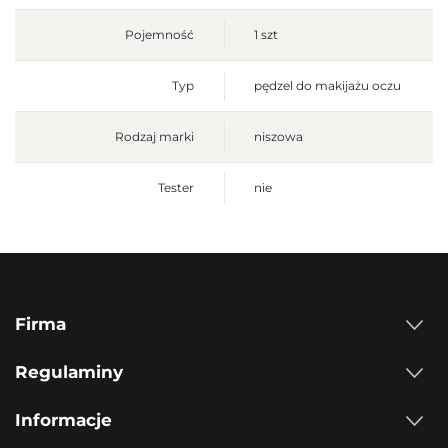
Pojemność
1 szt
Typ
pędzel do makijażu oczu
Rodzaj marki
niszowa
Tester
nie
Firma
Regulaminy
Informacje