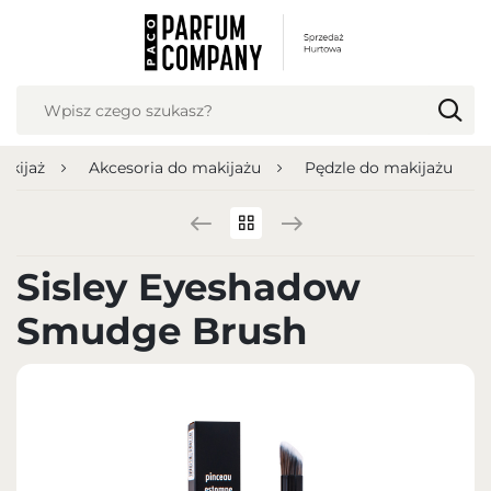
USTAWIENIA REGIONALNE
Lokalizacja
Polska
akijaż
Akcesoria do makijażu
Pędzle do makijażu
Język
polski
Waluta
Sisley Eyeshadow
Polish zloty (PLN)
Smudge Brush
ZAPISZ