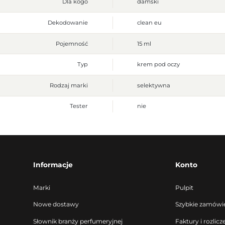
Dla kogo
damski
Dekodowanie
clean eu
Pojemność
15 ml
Typ
krem pod oczy
Rodzaj marki
selektywna
Tester
nie
Informacje
Konto
Marki
Pulpit
Nowe dostawy
Szybkie zamówi
Słownik branży perfumeryjnej
Faktury i rozlicz