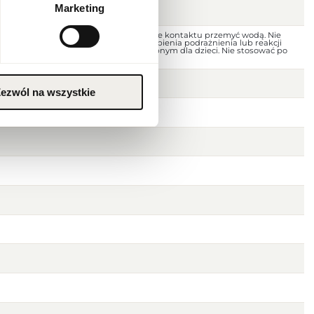
Marketing
nego. Unikać kontaktu z oczami; w razie kontaktu przemyć wodą. Nie
uszkodzoną skórę. W przypadku wystąpienia podrażnienia lub reakcji
nie. Przechowywać w miejscu niedostępnym dla dzieci. Nie stosować po
i. Przechowywać w chłodnym miejscu.
ezwól na wszystkie