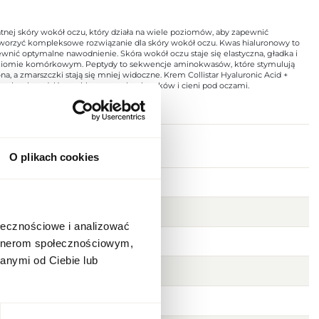
ikatnej skóry wokół oczu, który działa na wiele poziomów, aby zapewnić
stworzyć kompleksowe rozwiązanie dla skóry wokół oczu. Kwas hialuronowy to
ewnić optymalne nawodnienie. Skóra wokół oczu staje się elastyczna, gładka i
a poziomie komórkowym. Peptydy to sekwencje aminokwasów, które stymulują
ona, a zmarszczki stają się mniej widoczne. Krem Collistar Hyaluronic Acid +
zu, aby złagodzić oznaki zmęczenia, obrzęków i cieni pod oczami.
O plikach cookies
ołecznościowe i analizować
artnerom społecznościowym,
anymi od Ciebie lub