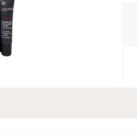
PRODUCENT
Collistar S.p.A. con Socio Unico
800 00 30 40
customercare@collistar.it
Via G.B. Pirelli, 19, 20124 Milan, I