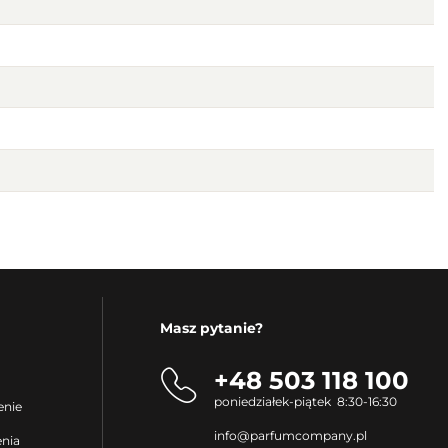
Masz pytanie?
+48 503 118 100
poniedziałek-piątek 8:30-16:30
enie
info@parfumcompany.pl
enia