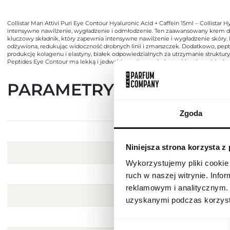
Collistar Man Attivi Puri Eye Contour Hyaluronic Acid + Caffein 15ml – Collista
intensywne nawilżenie, wygładzenie i odmłodzenie. Ten zaawansowany krem do 
kluczowy składnik, który zapewnia intensywne nawilżenie i wygładzenie skóry. D
odżywiona, redukując widoczność drobnych linii i zmarszczek. Dodatkowo, pe
produkcję kolagenu i elastyny, białek odpowiedzialnych za utrzymanie struktury i
Peptides Eye Contour ma lekką i jedwabistą teksturę, która szybko się wchłania,
PARAMETRY
Zgoda
Niniejsza strona korzysta z
Wykorzystujemy pliki cookie 
ruch w naszej witrynie. Inf
reklamowym i analitycznym. 
uzyskanymi podczas korzysta
Wybór