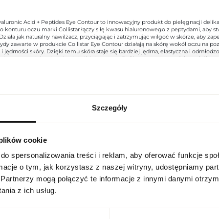
r Hyaluronic Acid + Peptides Eye Contour to innowacyjny produkt do pielęgnacji del
konturu oczu marki Collistar łączy siłę kwasu hialuronowego z peptydami, aby 
ziała jak naturalny nawilżacz, przyciągając i zatrzymując wilgoć w skórze, aby zap
ptydy zawarte w produkcie Collistar Eye Contour działają na skórę wokół oczu n
 jędrności skóry. Dzięki temu skóra staje się bardziej jędrna, elastyczna i odmłodz
 nie pozostawiając tłustej ani ciężkiej warstwy. Delikatnie masuj produkt wokół oc
Szczegóły
USTAWIENIA REGIONALNE
Indeks
20078935
 plików cookie
Lokalizacja
Linia
Man
Polska
do spersonalizowania treści i reklam, aby oferować funkcje sp
Kraj pochodzenia
Włochy
ormacje o tym, jak korzystasz z naszej witryny, udostępniamy p
Język
Partnerzy mogą połączyć te informacje z innymi danymi otrzym
polski
Kod CN
3304 99 00
nia z ich usług.
Stan opakowania
oryginalne
Waluta