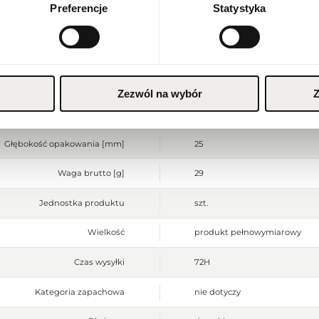
Polish zloty (PLN)
Preferencje
Statystyka
Stan produktu
nowy
Wyłącznie do użytku zewnętrz
ZAPISZ
stosować na podrażnioną lub 
Ostrzeżenia
alergicznej przerwać stosowa
upływie terminu przydatnośc
Szerokość opakowania [mm]
40
Zezwól na wybór
Z
Wysokość opakowania [mm]
125
Głębokość opakowania [mm]
25
Waga brutto [g]
29
Jednostka produktu
szt.
Wielkość
produkt pełnowymiarowy
Czas wysyłki
72H
Kategoria zapachowa
nie dotyczy