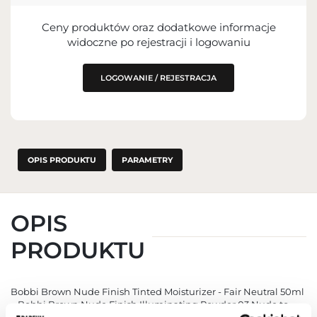
PODMIOT ODPOWIEDZIALNY ZA
Ceny produktów oraz dodatkowe informacje
WPROWADZENIE DO UE
widoczne po rejestracji i logowaniu
LOGOWANIE / REJESTRACJA
OPIS PRODUKTU
PARAMETRY
OPIS
PRODUKTU
Bobbi Brown Nude Finish Tinted Moisturizer - Fair Neutral 50ml
– Bobbi Brown Nude Finish Illuminating Powder 03 Nude to
delikatny puder rozświetlający, który subtelnie koryguje koloryt