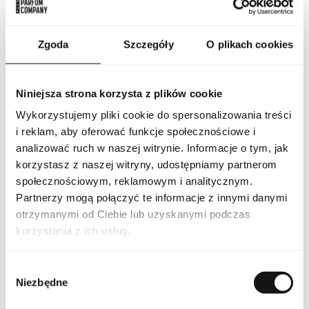
skóry, dodaje jej blasku i promiennego wyglądu, nie obciążając
przy tym cery. Formuła produktu została opracowana tak, aby
jednocześnie matowić strefy problematyczne i podkreślać
Zgoda
Szczegóły
O plikach cookies
naturalny połysk skóry, tworząc efekt zdrowego i świeżego
wykończenia makijażu. Bobbi Brown Nude Finish Illuminating
Powder 03 Nude łatwo się aplikuje, równomiernie rozprowadza
i stapia się ze skórą, zapewniając długotrwały efekt. Puder
Niniejsza strona korzysta z plików cookie
nadaje cerze naturalny, świetlisty wygląd, minimalizując
widoczność drobnych niedoskonałości i nierówności, a jego
Wykorzystujemy pliki cookie do spersonalizowania treści
uniwersalny odcień Nude pasuje do różnych tonów skóry.
i reklam, aby oferować funkcje społecznościowe i
Produkt można stosować samodzielnie dla subtelnego
analizować ruch w naszej witrynie. Informacje o tym, jak
rozświetlenia lub jako wykończenie makijażu, aby wzmocnić
efekt zdrowej, promiennej skóry. Bobbi Brown Nude Finish
korzystasz z naszej witryny, udostępniamy partnerom
Illuminating Powder 03 Nude to idealne rozwiązanie dla osób
społecznościowym, reklamowym i analitycznym.
poszukujących naturalnego, świetlistego wykończenia, które
Partnerzy mogą połączyć te informacje z innymi danymi
podkreśla piękno skóry każdego dnia.
otrzymanymi od Ciebie lub uzyskanymi podczas
PARAMETRY
korzystania z ich usług.
Wybór
Niezbędne
zgody
Indeks
20079548