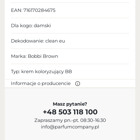
EAN:
716170284675
Dla kogo:
damski
Dekodowanie:
clean eu
Marka: Bobbi Brown
Typ:
krem koloryzujący BB
Informacje o producencie
PRODUCENT
Masz pytanie?
+48 503 118 100
Estée Lauder Companies Inc.
Zapraszamy pn.-pt. 08:30-16:30
12 125 724 200
info@parfumcompany.pl
info@estee.com
767 Fifth Avenue, Nowy Jork, NY 10153, USA