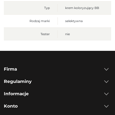
Typ
krem koloryzujący BB
Rodzaj marki
selektywna
Tester
nie
Firma
Regulaminy
Informacje
Konto