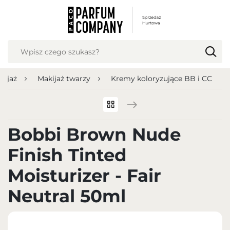
USTAWIENIA REGIONALNE
Lokalizacja
Polska
kijaż
Makijaż twarzy
Kremy koloryzujące BB i CC
Język
polski
Waluta
Bobbi Brown Nude
Polish zloty (PLN)
Finish Tinted
ZAPISZ
Moisturizer - Fair
Neutral 50ml