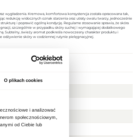
oraz wygładzenia. Kremowa, komfortowa konsystencja została opracowana tak,
jąc redukcję widocznych oznak starzenia oraz utraty owalu twarzy, jednocześnie
strukturę i poprawić ogólną kondycję. Regularne stosowanie sprawia, że skóra
elęgnacji, szczególnie w przypadku skóry suchej i wymagającej dodatkowego
tną. Subtelny, świeży aromat podkreśla nowoczesny charakter produktu i
ne odżywienie skóry w codziennej rutynie pielęgnacyjnej.
O plikach cookies
ołecznościowe i analizować
artnerom społecznościowym,
anymi od Ciebie lub