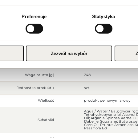
Stan produktu
nowy
Waluta
Polish zloty (PLN)
Wyłącznie do użytku zewnętrz
Preferencje
Statystyka
stosować na podrażnioną lub 
Ostrzeżenia
alergicznej przerwać stosowa
upływie terminu przydatnośc
ZAPISZ
Szerokość opakowania [mm]
70
Wysokość opakowania [mm]
65
Zezwól na wybór
Z
Głębokość opakowania [mm]
70
Waga brutto [g]
248
Jednostka produktu
szt.
Wielkość
produkt pełnowymiarowy
Aqua / Water / Eau; Glycerin; 
Tetrahydropyrantriol; Alcohol 
Oil; Argania Spinosa Kernel Oil
Składniki
Dabeille; Squalane; Butyrosper
Corn Oil; Prunus Armeniaca Ker
Passiflora Ed