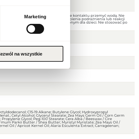
nego. Unikać kontaktu z oczami; w razie kontaktu przemyć wodą. Nie
Marketing
uszkodzoną skórę. W przypadku wystąpienia podrażnienia lub reakcji
nie. Przechowywać w miejscu niedostępnym dla dzieci. Nie stosować po
i. Przechowywać w chłodnym miejscu.
ezwól na wszystkie
Octyldodecanol; C15-19 Alkane; Butylene Glycol; Hydroxypropyl
Denat.; Cetyl Alcohol; Glyceryl Stearate; Zea Mays Germ Oil / Corn Germ
; Propylene Glycol; Peg-100 Stearate; Cera Alba / Beeswax / Cire
mum Parkii Butter / Shea Butter; Myristyl Myristate; Zea Mays Oil /
nel Oil / Apricot Kernel Oil; Alaria Esculenta Extract; Carrageenan;