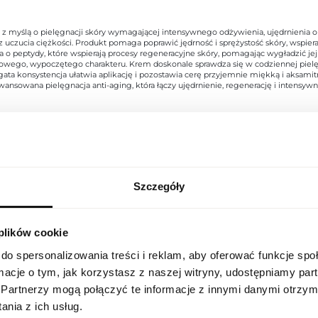
 z myślą o pielęgnacji skóry wymagającej intensywnego odżywienia, ujędrnienia 
 uczucia ciężkości. Produkt pomaga poprawić jędrność i sprężystość skóry, wspiera
 o peptydy, które wspierają procesy regeneracyjne skóry, pomagając wygładzić jej 
ra zdrowego, wypoczętego charakteru. Krem doskonale sprawdza się w codziennej pi
ogata konsystencja ułatwia aplikację i pozostawia cerę przyjemnie miękką i aksami
ansowana pielęgnacja anti-aging, która łączy ujędrnienie, regenerację i intensyw
Indeks
20080034
Szczegóły
USTAWIENIA REGIONALNE
Linia
Blue Peptides
 plików cookie
Lokalizacja
Kraj pochodzenia
Francja
Polska
do spersonalizowania treści i reklam, aby oferować funkcje sp
Kod CN
3304 99 00
ormacje o tym, jak korzystasz z naszej witryny, udostępniamy p
Język
Partnerzy mogą połączyć te informacje z innymi danymi otrzym
polski
Stan opakowania
oryginalne
nia z ich usług.