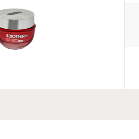
PRODUCENT
L’Oréal S.A.
+33 1 47 48 68 00
contact@loreal.com
41, Rue Martre, 92110 Clichy Ce