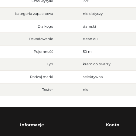
Czas wysyłki
72H
Kategoria zapachowa
nie dotyczy
Dla kogo
damski
Dekodowanie
clean eu
Pojemność
50 ml
Typ
krem do twarzy
Rodzaj marki
selektywna
Tester
nie
Informacje
Konto