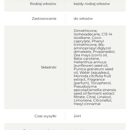
Rodzaj włosów
każdy rodzaj włosów
Zastosowanie
do włosów
Dimethicone,
Isohexadecane, C13-14
isoalkane, Coco-
caprylate, Phenyl
trimethicone, Bis-
aminopropyl diglycol
dimaleate, Propanediol,
Zea mays (corn) oil,
Beta-carotene,
Helianthus annuus
(sunflower) seed oil,
Składniki
Punica granatum seed
oil, Water (aqua/eau),
Morinda citrifolia fruit
extract, Fragrance
(parfum), Tocopherol,
Pseudozyma
epicola/camellia sinensis
seed oil ferment extract
filtrate, Citral, Linalool,
Limonene, Citronellol,
Hexyl cinnamal
Czas wysyłki
24H