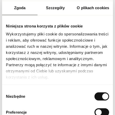
Linia
No 7 Bonding Oil
Zgoda
Szczegóły
O plikach cookies
Kraj pochodzenia
Pakistan
Niniejsza strona korzysta z plików cookie
Kod CN
3305 90 00
Wykorzystujemy pliki cookie do spersonalizowania treści
i reklam, aby oferować funkcje społecznościowe i
Stan opakowania
oryginalne
analizować ruch w naszej witrynie. Informacje o tym, jak
korzystasz z naszej witryny, udostępniamy partnerom
Stan produktu
nowy
społecznościowym, reklamowym i analitycznym.
Wyłącznie do użytku
Partnerzy mogą połączyć te informacje z innymi danymi
zewnętrznego. Unikać
kontaktu z oczami; w
otrzymanymi od Ciebie lub uzyskanymi podczas
razie kontaktu przemyć
wodą. Nie stosować na
korzystania z ich usług.
podrażnioną lub
uszkodzoną skórę. W
przypadku wystąpienia
podrażnienia lub reakcji
Ostrzeżenia
Wybór
alergicznej przerwać
stosowanie.
Niezbędne
zgody
Przechowywać w
miejscu niedostępnym
dla dzieci. Nie stosować
po upływie terminu
przydatności.
Preferencje
Przechowywać w