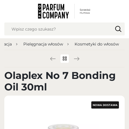
USTAWIENIA REGIONALNE
Lokalizacja
Polska
gnacja
Pielęgnacja włosów
Kosmetyki do włosów
Język
polski
Waluta
Olaplex No 7 Bonding
Polish zloty (PLN)
Oil 30ml
ZAPISZ
NOWA DOSTAWA