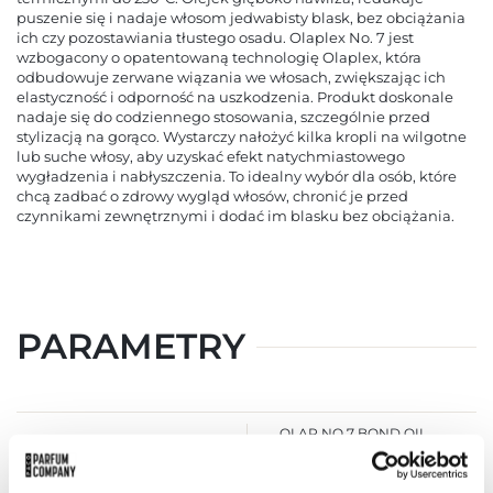
puszenie się i nadaje włosom jedwabisty blask, bez obciążania
ich czy pozostawiania tłustego osadu. Olaplex No. 7 jest
wzbogacony o opatentowaną technologię Olaplex, która
odbudowuje zerwane wiązania we włosach, zwiększając ich
elastyczność i odporność na uszkodzenia. Produkt doskonale
nadaje się do codziennego stosowania, szczególnie przed
stylizacją na gorąco. Wystarczy nałożyć kilka kropli na wilgotne
lub suche włosy, aby uzyskać efekt natychmiastowego
wygładzenia i nabłyszczenia. To idealny wybór dla osób, które
chcą zadbać o zdrowy wygląd włosów, chronić je przed
czynnikami zewnętrznymi i dodać im blasku bez obciążania.
PARAMETRY
OLAP NO 7 BOND OIL
Indeks
30 EU [1]