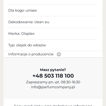
Dla kogo:
unisex
Dekodowanie:
clean eu
Marka: Olaplex
Typ:
olejek do włosów
Informacje o producencie
PRODUCENT
Masz pytanie?
+48 503 118 100
Olaplex Holdings, Inc.
Zapraszamy pn.-pt. 08:30-16:30
+1 800 665 4086
info@parfumcompany.pl
support@olaplex.com
432 Park Avenue South, Third Floor, New York, NY
10016, USA