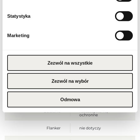
chłodnym miejscu.
Szerokość opakowania
40
Statystyka
[mm]
Wysokość opakowania
75
[mm]
Marketing
Głębokość opakowania
40
[mm]
Waga brutto [g]
66
Zezwól na wszystkie
Jednostka produktu
szt.
Zezwól na wybór
produkt
Wielkość
pełnowymiarowy
Odmowa
ułatwiające
Działanie
rozczesywanie,
ochronne
Flanker
nie dotyczy