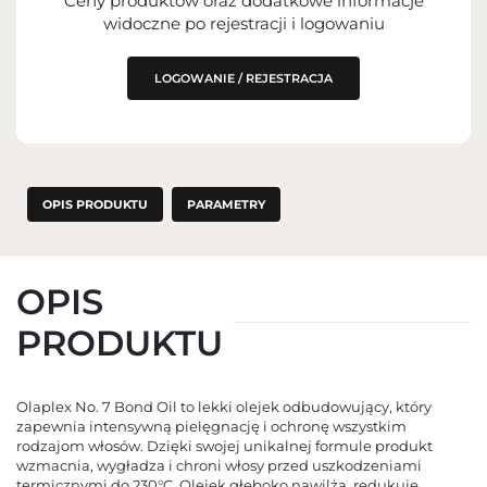
Ceny produktów oraz dodatkowe informacje
PODMIOT ODPOWIEDZIALNY ZA
WPROWADZENIE DO UE
widoczne po rejestracji i logowaniu
LOGOWANIE / REJESTRACJA
OPIS PRODUKTU
PARAMETRY
OPIS
PRODUKTU
Olaplex No. 7 Bond Oil to lekki olejek odbudowujący, który
zapewnia intensywną pielęgnację i ochronę wszystkim
rodzajom włosów. Dzięki swojej unikalnej formule produkt
wzmacnia, wygładza i chroni włosy przed uszkodzeniami
termicznymi do 230°C. Olejek głęboko nawilża, redukuje