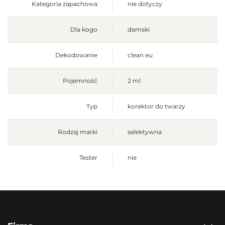
Kategoria zapachowa
nie dotyczy
Dla kogo
damski
Dekodowanie
clean eu
Pojemność
2 ml
Typ
korektor do twarzy
Rodzaj marki
selektywna
Tester
nie