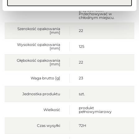
dla dzieci. Nie stosować
po upływie terminu
przydatności.
Przechowywać w
chłodnym miejscu.
Szerokość opakowania
22
[mm]
Wysokość opakowania
125
[mm]
Głębokość opakowania
22
[mm]
Waga brutto [g]
23
Jednostka produktu
szt.
produkt
Wielkość
pełnowymiarowy
Czas wysyłki
72H