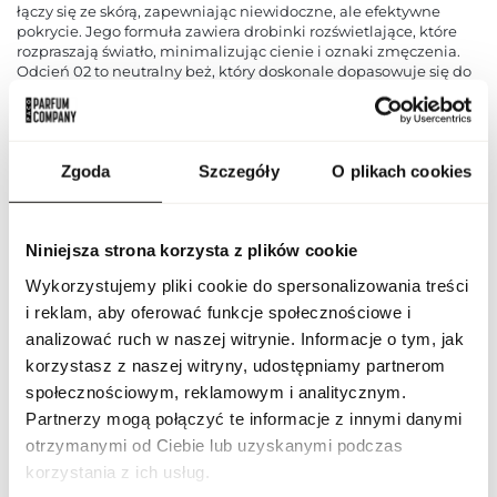
łączy się ze skórą, zapewniając niewidoczne, ale efektywne
pokrycie. Jego formuła zawiera drobinki rozświetlające, które
rozpraszają światło, minimalizując cienie i oznaki zmęczenia.
Odcień 02 to neutralny beż, który doskonale dopasowuje się do
różnych tonacji skóry. Korektor równomiernie wyrównuje koloryt
skóry, ukrywając niedoskonałości, takie jak zaczerwienienia,
przebarwienia czy drobne linie. Dodatkowo, subtelne
rozświetlenie dodaje skórze zdrowego blasku i promienności.
Zgoda
Szczegóły
O plikach cookies
Guerlain Parure Gold Precious Light 02 nie tylko koryguje skórę,
ale także nawilża ją i pielęgnuje. Wzbogacony jest składnikami
odżywczymi, które chronią skórę przed szkodliwymi czynnikami
zewnętrznymi i zapewniają jej nawilżenie przez cały dzień.
Niniejsza strona korzysta z plików cookie
Skóra staje się bardziej gładka, elastyczna i promienna. Korektor
jest wyjątkowo trwały i nie osadza się w drobnych linii ani
Wykorzystujemy pliki cookie do spersonalizowania treści
zmarszczkach. Dzięki swojej lekkiej formule nie obciąża skóry i
pozostaje niewidoczny, zapewniając naturalny efekt. Może być
i reklam, aby oferować funkcje społecznościowe i
stosowany zarówno pod makijażem, jak i do poprawek w ciągu
analizować ruch w naszej witrynie. Informacje o tym, jak
dnia.
korzystasz z naszej witryny, udostępniamy partnerom
społecznościowym, reklamowym i analitycznym.
PARAMETRY
Partnerzy mogą połączyć te informacje z innymi danymi
otrzymanymi od Ciebie lub uzyskanymi podczas
korzystania z ich usług.