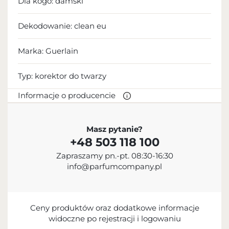
Dla kogo:
damski
Dekodowanie:
clean eu
Marka: Guerlain
Typ:
korektor do twarzy
Informacje o producencie
PRODUCENT
Masz pytanie?
+48 503 118 100
Guerlain S.A.
Zapraszamy pn.-pt. 08:30-16:30
+33 1 45 62 52 57
info@parfumcompany.pl
info@guerlain.fr
68 Avenue des Champs-Élysées, 75008 Paris, France
Ceny produktów oraz dodatkowe informacje
widoczne po rejestracji i logowaniu