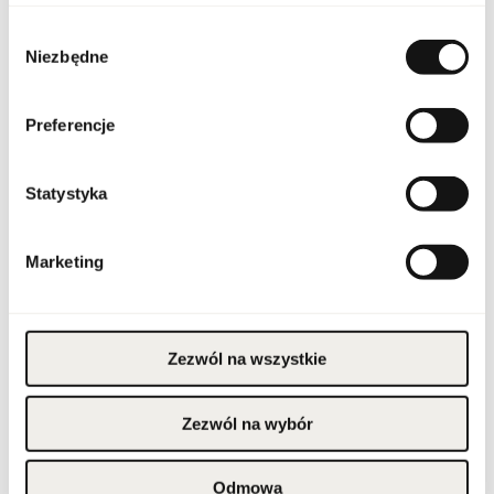
Indeks
20079333
Wybór
Niezbędne
zgody
Linia
Parure Gold Precious
Kraj pochodzenia
Francja
Preferencje
Kod CN
3304 99 00
Statystyka
Stan opakowania
oryginalne
Marketing
Stan produktu
nowy
Wyłącznie do użytku
zewnętrznego. Unikać
Zezwól na wszystkie
kontaktu z oczami; w
razie kontaktu przemyć
wodą. Nie stosować na
podrażnioną lub
uszkodzoną skórę. W
Zezwól na wybór
przypadku wystąpienia
podrażnienia lub reakcji
Ostrzeżenia
alergicznej przerwać
stosowanie.
Przechowywać w
Odmowa
miejscu niedostępnym