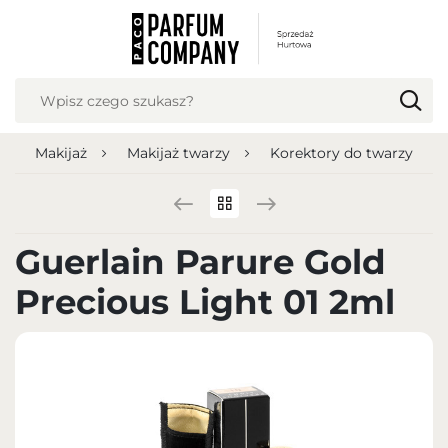
USTAWIENIA REGIONALNE
Lokalizacja
Polska
Makijaż
Makijaż twarzy
Korektory do twarzy
Język
polski
Waluta
Guerlain Parure Gold
Polish zloty (PLN)
Precious Light 01 2ml
ZAPISZ