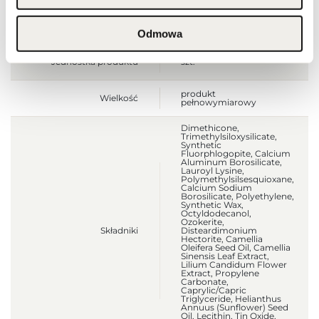
Waga brutto [g]
14
Odmowa
Jednostka produktu
szt.
produkt
Wielkość
pełnowymiarowy
Dimethicone,
Trimethylsiloxysilicate,
Synthetic
Fluorphlogopite, Calcium
Aluminum Borosilicate,
Lauroyl Lysine,
Polymethylsilsesquioxane,
Calcium Sodium
Borosilicate, Polyethylene,
Synthetic Wax,
Octyldodecanol,
Ozokerite,
Składniki
Disteardimonium
Hectorite, Camellia
Oleifera Seed Oil, Camellia
Sinensis Leaf Extract,
Lilium Candidum Flower
Extract, Propylene
Carbonate,
Caprylic/Capric
Triglyceride, Helianthus
Annuus (Sunflower) Seed
Oil, Lecithin, Tin Oxide,