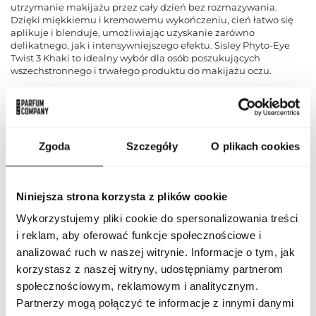
utrzymanie makijażu przez cały dzień bez rozmazywania.
Dzięki miękkiemu i kremowemu wykończeniu, cień łatwo się
aplikuje i blenduje, umożliwiając uzyskanie zarówno
delikatnego, jak i intensywniejszego efektu. Sisley Phyto-Eye
Twist 3 Khaki to idealny wybór dla osób poszukujących
wszechstronnego i trwałego produktu do makijażu oczu.
PARAMETRY
Zgoda
Szczegóły
O plikach cookies
Indeks
20079144
Niniejsza strona korzysta z plików cookie
Linia
Phyto - Eye
Wykorzystujemy pliki cookie do spersonalizowania treści
i reklam, aby oferować funkcje społecznościowe i
Kraj pochodzenia
Francja
analizować ruch w naszej witrynie. Informacje o tym, jak
korzystasz z naszej witryny, udostępniamy partnerom
Kod CN
3304 20 00
społecznościowym, reklamowym i analitycznym.
Partnerzy mogą połączyć te informacje z innymi danymi
Stan opakowania
oryginalne