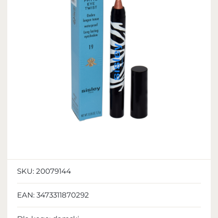
SKU:
20079144
EAN:
3473311870292