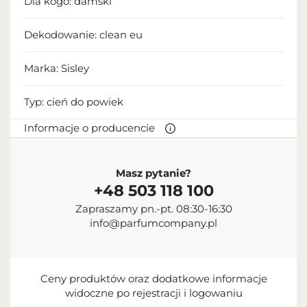
Dla kogo:
damski
Dekodowanie:
clean eu
Marka: Sisley
Typ:
cień do powiek
Informacje o producencie
PRODUCENT
Masz pytanie?
+48 503 118 100
C.F.E.B. Sisley
Zapraszamy pn.-pt. 08:30-16:30
33 1 86 21 07 00
info@parfumcompany.pl
3 Avenue de Friedland, 75008 Paris, France
Ceny produktów oraz dodatkowe informacje
widoczne po rejestracji i logowaniu