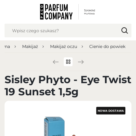
USTAWIENIA REGIONALNE
Lokalizacja
Polska
łówna
Makijaż
Makijaż oczu
Cienie do powiek
Język
polski
Waluta
Sisley Phyto - Eye Twist
Polish zloty (PLN)
19 Sunset 1,5g
ZAPISZ
NOWA DOSTAWA