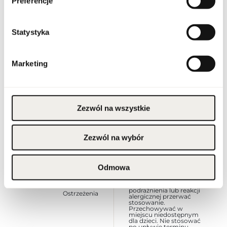
Preferencje
Linia
Ombres G
Statystyka
Kraj pochodzenia
Francja
Marketing
Kod CN
3304 20 00
Stan opakowania
oryginalne
Zezwól na wszystkie
Stan produktu
nowy
Zezwól na wybór
Wyłącznie do użytku
zewnętrznego. Unikać
kontaktu z oczami; w
razie kontaktu przemyć
wodą. Nie stosować na
Odmowa
podrażnioną lub
uszkodzoną skórę. W
przypadku wystąpienia
podrażnienia lub reakcji
Ostrzeżenia
alergicznej przerwać
stosowanie.
Przechowywać w
miejscu niedostępnym
dla dzieci. Nie stosować
po upływie terminu