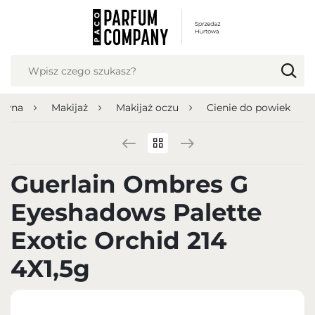
USTAWIENIA REGIONALNE
Lokalizacja
Polska
łówna
Makijaż
Makijaż oczu
Cienie do powiek
Język
polski
Waluta
Guerlain Ombres G
Polish zloty (PLN)
Eyeshadows Palette
ZAPISZ
Exotic Orchid 214
4X1,5g