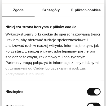
renomowaną markę kosmetyczną Guerlain. Paleta zawiera
cztery intensywne odcienie o pojemności 1,5g każdy,
Zgoda
Szczegóły
O plikach cookies
inspirowane pełnią księżyca nad cesarskim niebem. Te wysoko
napigmentowane cienie do powiek pozwalają na tworzenie
różnorodnych makijaży, od delikatnych i naturalnych po
dramatyczne i wyraziste. Formuła ombre G gwarantuje łatwe
Niniejsza strona korzysta z plików cookie
nakładanie i blendowanie, co sprawia, że nawet początkujące
Wykorzystujemy pliki cookie do spersonalizowania treści
osoby mogą osiągnąć profesjonalny efekt. Imperial Moon 011 to
kombinacja głębokich, kuszących barw, które podkreślą
i reklam, aby oferować funkcje społecznościowe i
wyjątkowość Twojego spojrzenia. Paleta jest elegancka
analizować ruch w naszej witrynie. Informacje o tym, jak
i praktyczna, idealna do noszenia zarówno na co dzień, jak i na
korzystasz z naszej witryny, udostępniamy partnerom
specjalne okazje. Guerlain dba nie tylko o doskonałą jakość
swoich produktów, ale także o estetykę opakowania, co czyni tę
społecznościowym, reklamowym i analitycznym.
paletę nie tylko funkcjonalnym narzędziem do makijażu,
Partnerzy mogą połączyć te informacje z innymi danymi
ale również luksusowym dodatkiem do kosmetyczki.
otrzymanymi od Ciebie lub uzyskanymi podczas
korzystania z ich usług.
PARAMETRY
Wybór
Niezbędne
zgody
Indeks
20078673