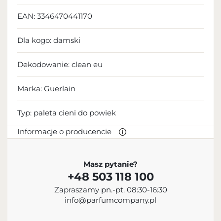
EAN:
3346470441170
Dla kogo:
damski
Dekodowanie:
clean eu
Marka: Guerlain
Typ:
paleta cieni do powiek
Informacje o producencie
PRODUCENT
Masz pytanie?
+48 503 118 100
Guerlain S.A.
Zapraszamy pn.-pt. 08:30-16:30
+33 1 45 62 52 57
info@parfumcompany.pl
info@guerlain.fr
68 Avenue des Champs-Élysées, 75008 Paris, France