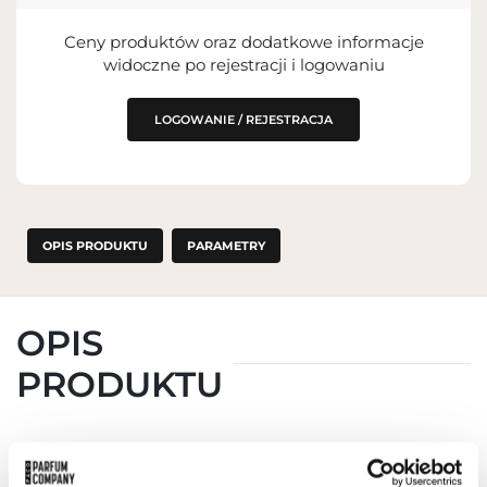
Ceny produktów oraz dodatkowe informacje
widoczne po rejestracji i logowaniu
LOGOWANIE / REJESTRACJA
OPIS PRODUKTU
PARAMETRY
OPIS
PRODUKTU
Guerlain Ombres g Eyesadows Palette Exotic Orchid 214 4X1,5g
– Guerlain Ombres G Eyeshadow Palette Imperial Moon 011 to
luksusowa paleta cieni do powiek, stworzona przez