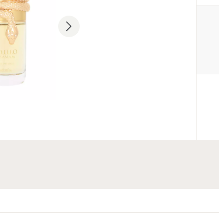
PRODUCENT
Lattafa Perfumes Industries L.L.
+971 6 535 2605
Industrial Area 11, Al Sajaa, Shar
Emirates
PODMIOT ODPOWIEDZIAL
WPROWADZENIE DO UE
Parfum Company Sp. z o. o. S.K
+48 503 118 100
info@parfumcompany.pl
Lubelska 42, 05-077 Zakręt, Pol