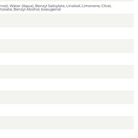
ce), Water (Aqua), Benzyl Salicylate, Linalool, Limonene, Citral,
nzoate, Benzyl Alcohol, Isoeugenol.