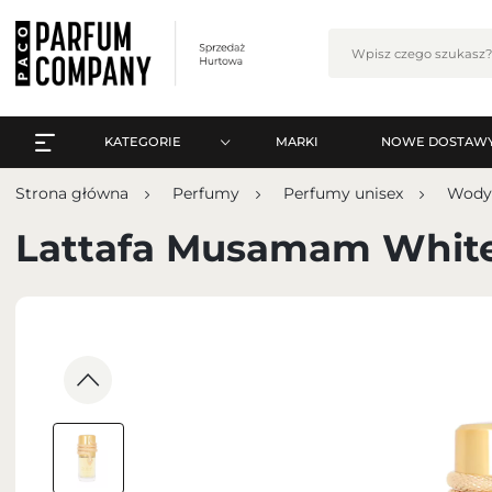
KATEGORIE
MARKI
NOWE DOSTAW
WSZYSTKO A-Z
Zalo
Strona główna
Perfumy
Perfumy unisex
Wody
PERFUMY
WSZYSTKO A-Z
Lattafa Musamam White
PERFUMY ARABSKIE
PERFUMY
ZESTAWY
PERFUMY ARABSKIE
PIELĘGNACJA
ZESTAWY
MAKIJAŻ
ZA
PIELĘGNACJA
ZAPACHY DO WNĘTRZ
MAKIJAŻ