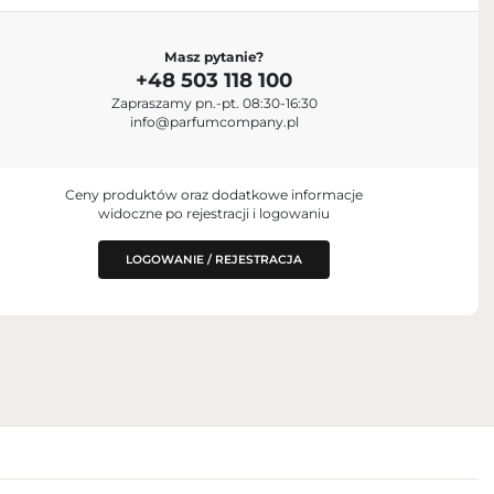
IMPORTER
Masz pytanie?
C.
Parfum Company Sp. z o. o. S.K.A.
+48 503 118 100
+48 503 118 100
jah, United Arab
Zapraszamy pn.-pt. 08:30-16:30
info@parfumcompany.pl
Lubelska 42, 05-077 Zakręt, Polska
info@parfumcompany.pl
NY ZA
.A.
Ceny produktów oraz dodatkowe informacje
widoczne po rejestracji i logowaniu
ska
LOGOWANIE / REJESTRACJA