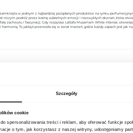
 zamknięta w jednym z najbardziej pożądanych produktów na rynku perfumeryjny
t niczym podróż przez krainę subtelnych emocji i niezwykłych doznań, która otw
ę zachwytu i fascynacji. Gdy rozpylasz Lattafa Musamam White Intense, otwierasz
ią i harmonią. To jakbyś przenosiła się w świat marzeń, gdzie każdy zapach jest ja
Indeks
LAT MUS WHI INT 100 ND [1]
Linia
Musamam White Intense
Szczegóły
USTAWIENIA REGIONALNE
Kraj pochodzenia
Zjednoczone Emiraty Arabskie
Kod CN
3303 00 10
 plików cookie
Lokalizacja
Polska
do spersonalizowania treści i reklam, aby oferować funkcje sp
Stan opakowania
oryginalne
ormacje o tym, jak korzystasz z naszej witryny, udostępniamy p
Język