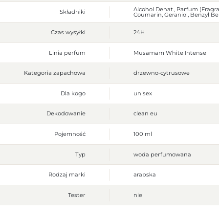
Alcohol Denat., Parfum (Fragran
Składniki
Coumarin, Geraniol, Benzyl Be
Czas wysyłki
24H
Linia perfum
Musamam White Intense
Kategoria zapachowa
drzewno-cytrusowe
Dla kogo
unisex
Dekodowanie
clean eu
Pojemność
100 ml
Typ
woda perfumowana
Rodzaj marki
arabska
Tester
nie