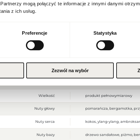
Stan produktu
nowy
Partnerzy mogą połączyć te informacje z innymi danymi otrzym
polski
nia z ich usług.
Produkt łatwopalny. Trzymać z
Ostrzeżenia
Przechowywać w chłodnym mie
do użytku zewnętrznego.
Waluta
Polish zloty (PLN)
Szerokość opakowania [mm]
80
Preferencje
Statystyka
Wysokość opakowania [mm]
175
ZAPISZ
Głębokość opakowania [mm]
80
Waga brutto [g]
755
Zezwól na wybór
Z
Jednostka produktu
szt.
Wielkość
produkt pełnowymiarowy
Nuty głowy
pomarańcza, bergamotka, pr
Nuty serca
kokos, ylang-ylang, ambroksa
Nuty bazy
drzewo sandałowe, piżmo, be