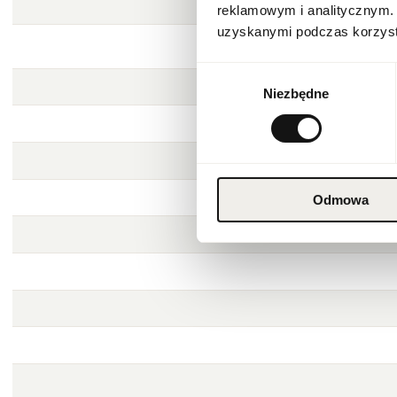
reklamowym i analitycznym. 
uzyskanymi podczas korzysta
Wybór
Niezbędne
zgody
Odmowa