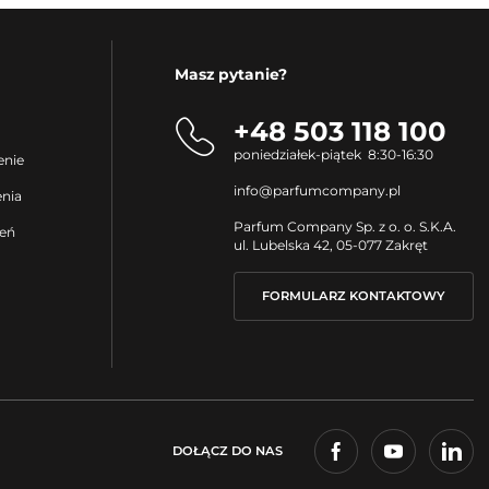
Masz pytanie?
+48 503 118 100
poniedziałek-piątek 8:30-16:30
enie
info@parfumcompany.pl
enia
Parfum Company Sp. z o. o. S.K.A.
ień
ul. Lubelska 42, 05-077 Zakręt
FORMULARZ KONTAKTOWY
DOŁĄCZ DO NAS