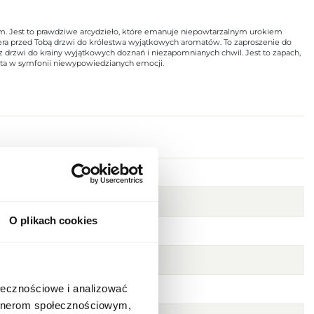
m. Jest to prawdziwe arcydzieło, które emanuje niepowtarzalnym urokiem
iera przed Tobą drzwi do królestwa wyjątkowych aromatów. To zaproszenie do
 drzwi do krainy wyjątkowych doznań i niezapomnianych chwil. Jest to zapach,
k nuta w symfonii niewypowiedzianych emocji.
O plikach cookies
ołecznościowe i analizować
artnerom społecznościowym,