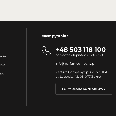
Masz pytanie?
+48 503 118 100
poniedziałek-piątek 8:30-16:30
enie
info@parfumcompany.pl
enia
Parfum Company Sp. z o. o. S.K.A.
ień
ul. Lubelska 42, 05-077 Zakręt
FORMULARZ KONTAKTOWY