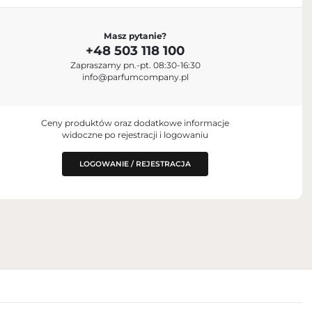
IMPORTER
Masz pytanie?
C.
Parfum Company Sp. z o. o. S.K.A.
+48 503 118 100
+48 503 118 100
jah, United Arab
Zapraszamy pn.-pt. 08:30-16:30
info@parfumcompany.pl
Lubelska 42, 05-077 Zakręt, Polska
info@parfumcompany.pl
NY ZA
.A.
Ceny produktów oraz dodatkowe informacje
widoczne po rejestracji i logowaniu
ska
LOGOWANIE / REJESTRACJA