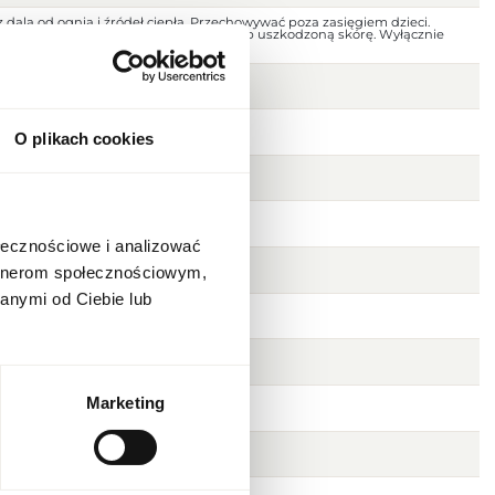
 dala od ognia i źródeł ciepła. Przechowywać poza zasięgiem dzieci.
jscu. Nie stosować na podrażnioną lub uszkodzoną skórę. Wyłącznie
O plikach cookies
ołecznościowe i analizować
artnerom społecznościowym,
anymi od Ciebie lub
a, jałowiec
Marketing
s, malina
anilia, wetyweria, cedr, piżmo