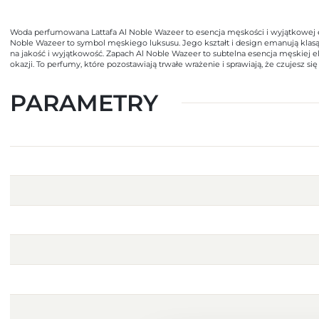
Woda perfumowana Lattafa Al Noble Wazeer to esencja męskości i wyjątkowej el
Noble Wazeer to symbol męskiego luksusu. Jego kształt i design emanują klasą i
na jakość i wyjątkowość. Zapach Al Noble Wazeer to subtelna esencja męskiej e
okazji. To perfumy, które pozostawiają trwałe wrażenie i sprawiają, że czujesz s
PARAMETRY