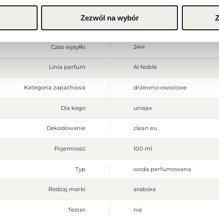
Flanker
Wazeer
Zezwól na wybór
Z
Alcohol Denat, Parfum (Fragra
Składniki
Limonene, Benzyl Salicylate, H
Citral
Czas wysyłki
24H
Linia perfum
Al Noble
Kategoria zapachowa
drzewno-owocowe
Dla kogo
unisex
Dekodowanie
clean eu
Pojemność
100 ml
Typ
woda perfumowana
Rodzaj marki
arabska
Tester
nie