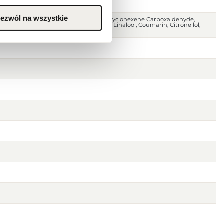
ezwól na wszystkie
nce), Water (Aqua), Hydroxyisohexyl 3-Cyclohexene Carboxaldehyde,
exyl Cinnamal, Alpha-Isomethyl Ionone, Linalool, Coumarin, Citronellol,