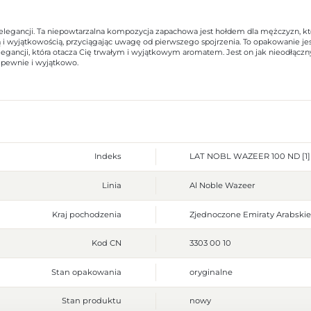
egancji. Ta niepowtarzalna kompozycja zapachowa jest hołdem dla mężczyzn, którz
 wyjątkowością, przyciągając uwagę od pierwszego spojrzenia. To opakowanie jest g
legancji, która otacza Cię trwałym i wyjątkowym aromatem. Jest on jak nieodłączn
ię pewnie i wyjątkowo.
Indeks
LAT NOBL WAZEER 100 ND [1]
Linia
Al Noble Wazeer
Kraj pochodzenia
Zjednoczone Emiraty Arabskie
Kod CN
3303 00 10
Stan opakowania
oryginalne
Stan produktu
nowy