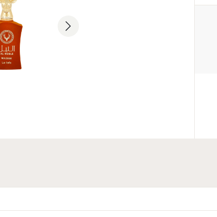
PRODUCENT
Lattafa Perfumes Industries L.L.
+971 6 535 2605
Industrial Area 11, Al Sajaa, Shar
Emirates
PODMIOT ODPOWIEDZIAL
WPROWADZENIE DO UE
Parfum Company Sp. z o. o. S.K
+48 503 118 100
info@parfumcompany.pl
Lubelska 42, 05-077 Zakręt, Pol