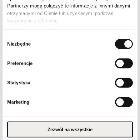
Partnerzy mogą połączyć te informacje z innymi danymi
otrzymanymi od Ciebie lub uzyskanymi podczas
FLAV GEO GOL PRE 100
Indeks
ND [1]
korzystania z ich usług.
Georgian's Golden
Linia
Precioux
Wybór
Niezbędne
zgody
Kod CN
3303 00 10
Preferencje
Stan opakowania
oryginalne
Stan produktu
nowy
Statystyka
Produkt łatwopalny.
Trzymać z dala od ognia
i źródeł ciepła.
Marketing
Przechowywać poza
zasięgiem dzieci.
Przechowywać w
Ostrzeżenia
chłodnym miejscu. Nie
stosować na
podrażnioną lub
uszkodzoną skórę.
Zezwól na wszystkie
Wyłącznie do użytku
zewnętrznego.