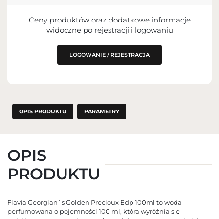
Ceny produktów oraz dodatkowe informacje
IMPORTER
widoczne po rejestracji i logowaniu
PODMIOT ODPOWIEDZIALNY ZA
WPROWADZENIE DO UE
LOGOWANIE / REJESTRACJA
OPIS PRODUKTU
PARAMETRY
OPIS
PRODUKTU
Flavia Georgian`s Golden Precioux Edp 100ml to woda
perfumowana o pojemności 100 ml, która wyróżnia się