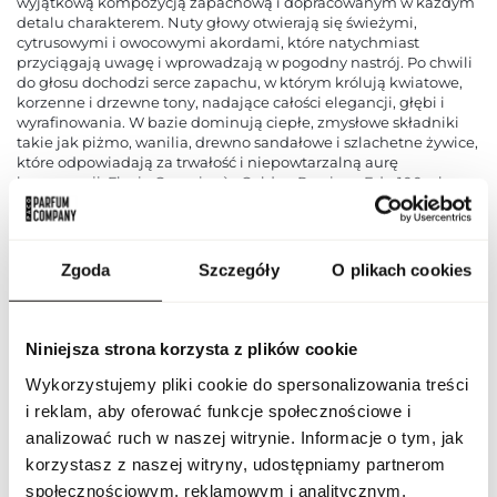
wyjątkową kompozycją zapachową i dopracowanym w każdym
detalu charakterem. Nuty głowy otwierają się świeżymi,
cytrusowymi i owocowymi akordami, które natychmiast
przyciągają uwagę i wprowadzają w pogodny nastrój. Po chwili
do głosu dochodzi serce zapachu, w którym królują kwiatowe,
korzenne i drzewne tony, nadające całości elegancji, głębi i
wyrafinowania. W bazie dominują ciepłe, zmysłowe składniki
takie jak piżmo, wanilia, drewno sandałowe i szlachetne żywice,
które odpowiadają za trwałość i niepowtarzalną aurę
kompozycji. Flavia Georgian`s Golden Precioux Edp 100ml
zachwyca nie tylko zapachem, ale również starannie
zaprojektowanym flakonem, który podkreśla luksusowy
charakter produktu i będzie ozdobą każdej toaletki.
Intensywność zapachu została dobrana tak, aby utrzymywał się
Zgoda
Szczegóły
O plikach cookies
na skórze przez wiele godzin, pozostawiając subtelny, ale
wyraźny ślad. Doskonale sprawdzi się zarówno na co dzień, do
pracy lub na spotkania z przyjaciółmi, jak i na wieczorne wyjścia
oraz wyjątkowe okazje, podkreślając styl i osobowość osoby,
Niniejsza strona korzysta z plików cookie
która go nosi. To doskonały wybór dla osób ceniących wysoką
jakość, wyrafinowany styl i niezapomniane doznania
Wykorzystujemy pliki cookie do spersonalizowania treści
olfaktoryczne.
i reklam, aby oferować funkcje społecznościowe i
analizować ruch w naszej witrynie. Informacje o tym, jak
PARAMETRY
korzystasz z naszej witryny, udostępniamy partnerom
społecznościowym, reklamowym i analitycznym.