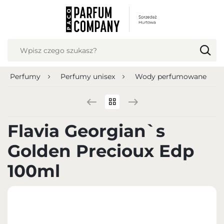
USTAWIENIA REGIONALNE
Lokalizacja
Polska
Perfumy
Perfumy unisex
Wody perfumowane
Język
polski
Waluta
Flavia Georgian`s
Polish zloty (PLN)
Golden Precioux Edp
ZAPISZ
100ml