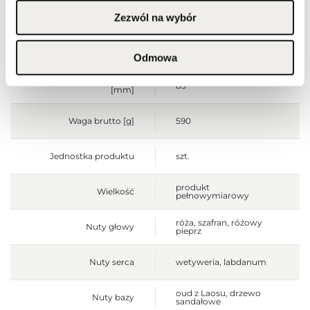
Szerokość opakowania
85
Zezwól na wybór
[mm]
Wysokość opakowania
180
[mm]
Odmowa
Głębokość opakowania
85
[mm]
Waga brutto [g]
590
Jednostka produktu
szt.
produkt
Wielkość
pełnowymiarowy
róża, szafran, różowy
Nuty głowy
pieprz
Nuty serca
wetyweria, labdanum
oud z Laosu, drzewo
Nuty bazy
sandałowe