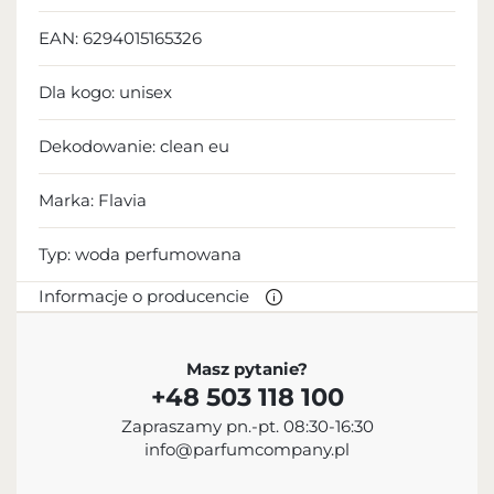
EAN:
6294015165326
Dla kogo:
unisex
Dekodowanie:
clean eu
Marka: Flavia
Typ:
woda perfumowana
Informacje o producencie
PRODUCENT
Masz pytanie?
+48 503 118 100
Sterling Parfums LLC
Zapraszamy pn.-pt. 08:30-16:30
+9714 885 5588
info@parfumcompany.pl
info@sterling.ae
Dubai Investment Park 2 P.O. Box No. 40769 Dubai,
United Arab Emirates