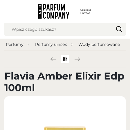
USTAWIENIA REGIONALNE
Lokalizacja
Polska
Perfumy
Perfumy unisex
Wody perfumowane
Język
polski
Waluta
Flavia Amber Elixir Edp
Polish zloty (PLN)
100ml
ZAPISZ