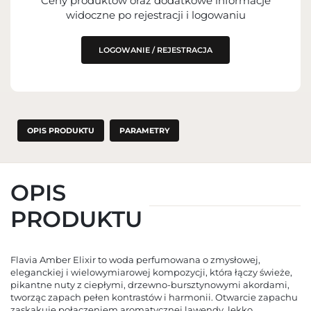
Ceny produktów oraz dodatkowe informacje
IMPORTER
widoczne po rejestracji i logowaniu
PODMIOT ODPOWIEDZIALNY ZA
WPROWADZENIE DO UE
LOGOWANIE / REJESTRACJA
OPIS PRODUKTU
PARAMETRY
OPIS
PRODUKTU
Flavia Amber Elixir to woda perfumowana o zmysłowej,
eleganckiej i wielowymiarowej kompozycji, która łączy świeże,
pikantne nuty z ciepłymi, drzewno‑bursztynowymi akordami,
tworząc zapach pełen kontrastów i harmonii. Otwarcie zapachu
zaskakuje połączeniem aromatycznej lawendy, lekko