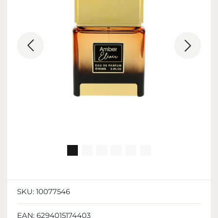
SKU:
10077546
EAN:
6294015174403