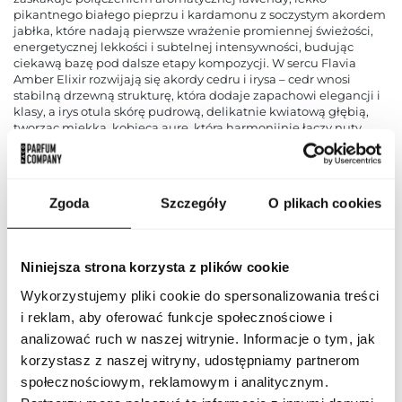
pikantnego białego pieprzu i kardamonu z soczystym akordem
jabłka, które nadają pierwsze wrażenie promiennej świeżości,
energetycznej lekkości i subtelnej intensywności, budując
ciekawą bazę pod dalsze etapy kompozycji. W sercu Flavia
Amber Elixir rozwijają się akordy cedru i irysa – cedr wnosi
stabilną drzewną strukturę, która dodaje zapachowi elegancji i
klasy, a irys otula skórę pudrową, delikatnie kwiatową głębią,
tworząc miękką, kobiecą aurę, która harmonijnie łączy nuty
drzewne z bardziej subtelnymi akcentami. Baza zapachu
opiera się na bogatym połączeniu bursztynu, paczuli i nut
drzewnych, które nadają kompozycji trwałość, ciepło i zmysłowe
otulenie; te głębokie akordy rozwijają się stopniowo,
Zgoda
Szczegóły
O plikach cookies
pozostawiając po sobie przyjemny, długo utrzymujący się ślad,
który podkreśla indywidualny charakter noszącej osoby. Flavia
Amber Elixir jest wszechstronnym zapachem o eleganckiej
strukturze, który sprawdza się zarówno w ciągu dnia, jak i
Niniejsza strona korzysta z plików cookie
wieczorem, podkreślając styl i pewność siebie, a jednocześnie
oferując harmonijną podróż przez świeże, korzenne, pudrowe i
Wykorzystujemy pliki cookie do spersonalizowania treści
ciepłe nuty. Dzięki swojej złożonej kompozycji ten zapach
i reklam, aby oferować funkcje społecznościowe i
przyciąga uwagę i zapada w pamięć, łącząc promienność z
głębią, finezję z zmysłowością oraz subtelność z
analizować ruch w naszej witrynie. Informacje o tym, jak
wyrafinowaniem, co czyni go propozycją idealną dla osób
korzystasz z naszej witryny, udostępniamy partnerom
szukających perfum o charakterze eleganckim,
społecznościowym, reklamowym i analitycznym.
wielowymiarowym i wyrafinowanym.