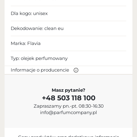
Dla kogo:
unisex
Dekodowanie:
clean eu
Marka: Flavia
Typ:
olejek perfumowany
Informacje o producencie
PRODUCENT
Masz pytanie?
+48 503 118 100
Sterling Parfums LLC
Zapraszamy pn.-pt. 08:30-16:30
+9714 885 5588
info@parfumcompany.pl
info@sterling.ae
Dubai Investment Park 2 P.O. Box No. 40769 Dubai,
United Arab Emirates