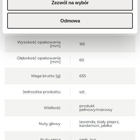
Zezwól na wybór
podrażnioną lub
uszkodzoną skórę.
Wyłącznie do użytku
zewnętrznego.
Odmowa
Szerokość opakowania
130
[mm]
Wysokość opakowania
165
[mm]
Głębokość opakowania
60
[mm]
Waga brutto [g]
635
Jednostka produktu
szt.
produkt
Wielkość
pełnowymiarowy
lawenda, biały pieprz,
Nuty głowy
kardamon, jabłko
Nuty serca
cedr, irys