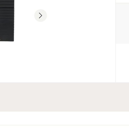
PRODUCENT
Sterling Parfums LLC
+9714 885 5588
info@sterling.ae
Dubai Investment Park 2 P.O. 
Dubai, United Arab Emirates
PODMIOT ODPOWIEDZIAL
WPROWADZENIE DO UE
L. Bas
+48227509481
lab@sterling.ae
ul. Zimowa 8G, 05-515 Nowa Iw