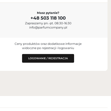
IMPORTER
Masz pytanie?
Parfum Company Sp. z o. o. S.K.A.
+48 503 118 100
+48 503 118 100
Zapraszamy pn.-pt. 08:30-16:30
info@parfumcompany.pl
Box No. 40769
ul. Lubelska 42, 05-077 Zakręt, Poland
info@parfumcompany.pl
NY ZA
Ceny produktów oraz dodatkowe informacje
widoczne po rejestracji i logowaniu
niczna, Poland
LOGOWANIE / REJESTRACJA