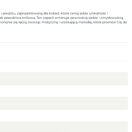
estiżu, zaprojektowaną dla kobiet, które cenią sobie unikalność i
ę jak prawdziwa królowa. Ten zapach emanuje pewnością siebie i zmysłowością,
nijnie się łączą, tworząc mistyczną i urzekającą melodię, która przenosi Cię do