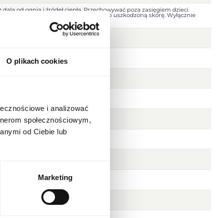
 dala od ognia i źródeł ciepła. Przechowywać poza zasięgiem dzieci.
jscu. Nie stosować na podrażnioną lub uszkodzoną skórę. Wyłącznie
O plikach cookies
ołecznościowe i analizować
artnerom społecznościowym,
anymi od Ciebie lub
Marketing
e cedru
 piżmo, drzewo sandałowe