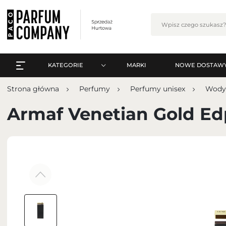
KATEGORIE
MARKI
NOWE DOSTAW
WSZYSTKO A-Z
Zalo
Strona główna
Perfumy
Perfumy unisex
Wody
PERFUMY
WSZYSTKO A-Z
Armaf Venetian Gold Ed
PERFUMY ARABSKIE
PERFUMY
ZESTAWY
PERFUMY ARABSKIE
PIELĘGNACJA
ZESTAWY
MAKIJAŻ
ZA
PIELĘGNACJA
ZAPACHY DO WNĘTRZ
MAKIJAŻ