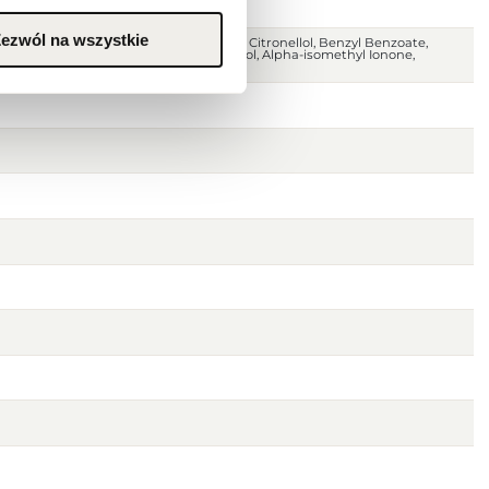
ezwól na wszystkie
fum), Aqua (Water), Limonene, Linalool, Citronellol, Benzyl Benzoate,
itral, Geraniol, Benzyl Salicylate, Eugenol, Alpha-isomethyl Ionone,