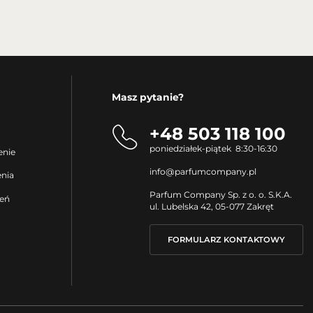
Masz pytanie?
+48 503 118 100
poniedziałek-piątek 8:30-16:30
enie
info@parfumcompany.pl
enia
Parfum Company Sp. z o. o. S.K.A.
ień
ul. Lubelska 42, 05-077 Zakręt
FORMULARZ KONTAKTOWY