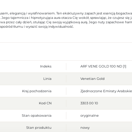
, elegancją i wyrafinowaniem. Ten ekskluzywny zapach jest esencją bogactwa i pr
Jego tajemnicza i hipnotyzująca aura otacza Cię wokół, sprawiając, że czujesz si
wa przez cały dzień, otulając Cię swoją wyjątkową aurą. Jego nuty zapachowe harmo
spośród tłumu i wyrazić swoją indywidualność.
Indeks
ARF VENE GOLD 100 ND [1]
Linia
Venetian Gold
Kraj pochodzenia
Zjednoczone Emiraty Arabskie
Kod CN
3303 00 10
Stan opakowania
oryginalne
Stan produktu
nowy