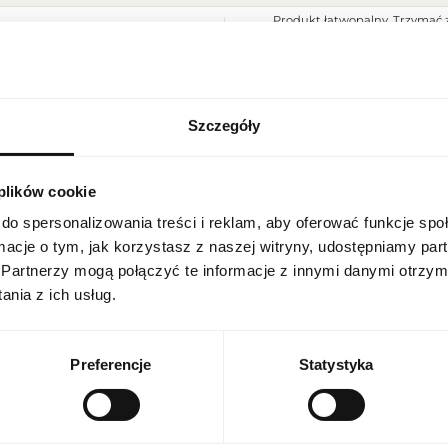
Produkt łatwopalny. Trzymać z
Ostrzeżenia
Przechowywać w chłodnym mie
do użytku zewnętrznego.
Szerokość opakowania [mm]
80
Wysokość opakowania [mm]
195
Szczegóły
USTAWIENIA REGIONALNE
Głębokość opakowania [mm]
40
 plików cookie
Lokalizacja
Waga brutto [g]
495
Polska
do spersonalizowania treści i reklam, aby oferować funkcje sp
Jednostka produktu
szt.
ormacje o tym, jak korzystasz z naszej witryny, udostępniamy p
Język
Partnerzy mogą połączyć te informacje z innymi danymi otrzym
polski
Wielkość
produkt pełnowymiarowy
nia z ich usług.
Nuty głowy
marakuja, róża, bergamotka
Waluta
Polish zloty (PLN)
Preferencje
Statystyka
Nuty serca
nuty owocowe, tymianek, liści
Nuty bazy
drewno kaszmirowe, paczula,
ZAPISZ