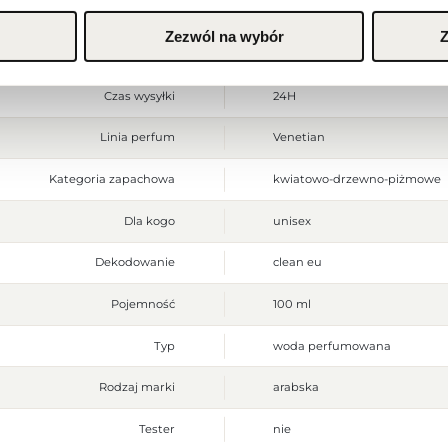
Flanker
Gold
Zezwól na wybór
Z
Alcohol Denat., Fragrance (Par
Składniki
Coumarin, Hydroxycitronellal, C
Hexyl Cinnamal.
Czas wysyłki
24H
Linia perfum
Venetian
Kategoria zapachowa
kwiatowo-drzewno-piżmowe
Dla kogo
unisex
Dekodowanie
clean eu
Pojemność
100 ml
Typ
woda perfumowana
Rodzaj marki
arabska
Tester
nie