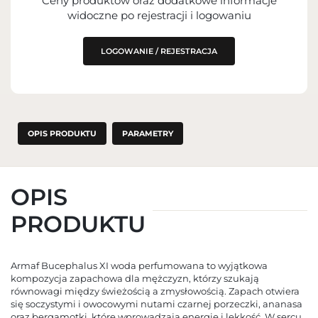
Ceny produktów oraz dodatkowe informacje
IMPORTER
widoczne po rejestracji i logowaniu
PODMIOT ODPOWIEDZIALNY ZA
WPROWADZENIE DO UE
LOGOWANIE / REJESTRACJA
OPIS PRODUKTU
PARAMETRY
OPIS
PRODUKTU
Armaf Bucephalus XI woda perfumowana to wyjątkowa
kompozycja zapachowa dla mężczyzn, którzy szukają
równowagi między świeżością a zmysłowością. Zapach otwiera
się soczystymi i owocowymi nutami czarnej porzeczki, ananasa
oraz bergamotki, które wprowadzają energię i lekkość. W sercu