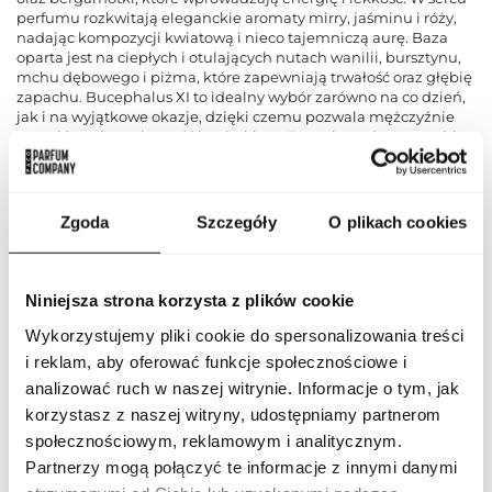
perfumu rozkwitają eleganckie aromaty mirry, jaśminu i róży,
nadając kompozycji kwiatową i nieco tajemniczą aurę. Baza
oparta jest na ciepłych i otulających nutach wanilii, bursztynu,
mchu dębowego i piżma, które zapewniają trwałość oraz głębię
zapachu. Bucephalus XI to idealny wybór zarówno na co dzień,
jak i na wyjątkowe okazje, dzięki czemu pozwala mężczyźnie
wyrazić swoją osobowość i styl z klasą. Zapach ten łączy w sobie
świeżość, elegancję i zmysłowość, tworząc harmonijną całość,
która pozostaje w pamięci na długo.
PARAMETRY
Zgoda
Szczegóły
O plikach cookies
Niniejsza strona korzysta z plików cookie
Indeks
ARF BUCEP XI 100 ND [1]
Wykorzystujemy pliki cookie do spersonalizowania treści
i reklam, aby oferować funkcje społecznościowe i
Linia
Bucephalus XI
analizować ruch w naszej witrynie. Informacje o tym, jak
korzystasz z naszej witryny, udostępniamy partnerom
Zjednoczone Emiraty
Kraj pochodzenia
społecznościowym, reklamowym i analitycznym.
Arabskie
Partnerzy mogą połączyć te informacje z innymi danymi