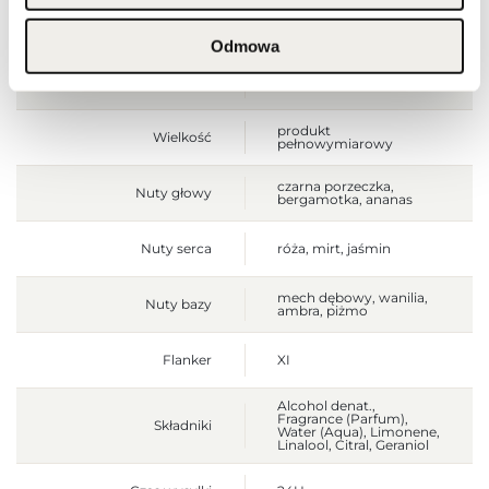
Waga brutto [g]
628
Odmowa
Jednostka produktu
szt.
produkt
Wielkość
pełnowymiarowy
czarna porzeczka,
Nuty głowy
bergamotka, ananas
Nuty serca
róża, mirt, jaśmin
mech dębowy, wanilia,
Nuty bazy
ambra, piżmo
Flanker
XI
Alcohol denat.,
Fragrance (Parfum),
Składniki
Water (Aqua), Limonene,
Linalool, Citral, Geraniol