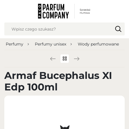
USTAWIENIA REGIONALNE
Lokalizacja
Polska
Perfumy
Perfumy unisex
Wody perfumowane
Język
polski
Waluta
Armaf Bucephalus XI
Polish zloty (PLN)
Edp 100ml
ZAPISZ