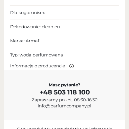
Dla kogo:
unisex
Dekodowanie:
clean eu
Marka: Armaf
Typ:
woda perfumowana
Informacje o producencie
PRODUCENT
Masz pytanie?
+48 503 118 100
Sterling Parfums LLC
Zapraszamy pn.-pt. 08:30-16:30
+9714 885 5588
info@parfumcompany.pl
info@sterling.ae
Dubai Investment Park 2 P.O. Box No. 40769 Dubai,
United Arab Emirates