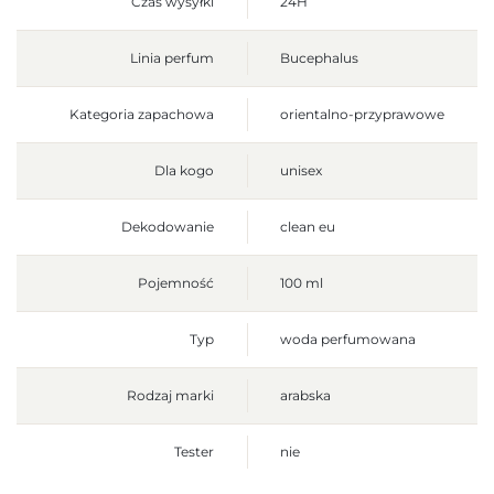
Czas wysyłki
24H
Linia perfum
Bucephalus
Kategoria zapachowa
orientalno-przyprawowe
Dla kogo
unisex
Dekodowanie
clean eu
Pojemność
100 ml
Typ
woda perfumowana
Rodzaj marki
arabska
Tester
nie