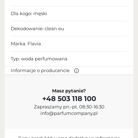
Dla kogo:
męski
Dekodowanie:
clean eu
Marka: Flavia
Typ:
woda perfumowana
Informacje o producencie
PRODUCENT
Masz pytanie?
+48 503 118 100
Sterling Parfums LLC
Zapraszamy pn.-pt. 08:30-16:30
+9714 885 5588
info@parfumcompany.pl
info@sterling.ae
Dubai Investment Park 2 P.O. Box No. 40769 Dubai,
United Arab Emirates