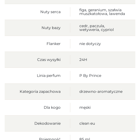
figa, geranium, szałwia
Nuty serca
muszkatołowa, lawenda
cedr, paczula,
Nuty bazy
wetyweria, cypriol
Flanker
nie dotyczy
Czas wysyłki
24H
Linia perfum
P By Prince
Kategoria zapachowa
drzewno-aromatyczne
Dla kogo
męski
Dekodowanie
clean eu
Pojemność
85 ml