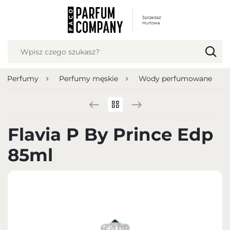
USTAWIENIA REGIONALNE
Lokalizacja
Polska
Perfumy
Perfumy męskie
Wody perfumowane
Język
polski
Waluta
Flavia P By Prince Edp
Polish zloty (PLN)
85ml
ZAPISZ