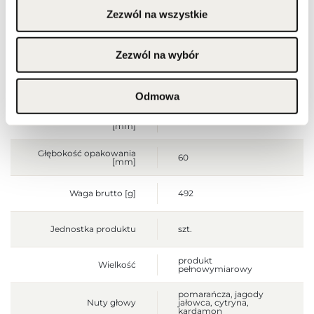
Przechowywać w
Ostrzeżenia
Zezwól na wszystkie
chłodnym miejscu. Nie
stosować na
podrażnioną lub
uszkodzoną skórę.
Wyłącznie do użytku
Zezwól na wybór
zewnętrznego.
Szerokość opakowania
90
[mm]
Odmowa
Wysokość opakowania
175
[mm]
Głębokość opakowania
60
[mm]
Waga brutto [g]
492
Jednostka produktu
szt.
produkt
Wielkość
pełnowymiarowy
pomarańcza, jagody
Nuty głowy
jałowca, cytryna,
kardamon