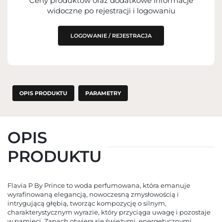
Ceny produktów oraz dodatkowe informacje
IMPORTER
widoczne po rejestracji i logowaniu
PODMIOT ODPOWIEDZIALNY ZA
WPROWADZENIE DO UE
LOGOWANIE / REJESTRACJA
OPIS PRODUKTU
PARAMETRY
OPIS
PRODUKTU
Flavia P By Prince to woda perfumowana, która emanuje
wyrafinowaną elegancją, nowoczesną zmysłowością i
intrygującą głębią, tworząc kompozycję o silnym,
charakterystycznym wyrazie, który przyciąga uwagę i pozostaje
w pamięci. Zapach otwiera się świeżymi, energetycznymi