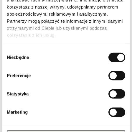
PARAMETRY
korzystasz z naszej witryny, udostępniamy partnerom
społecznościowym, reklamowym i analitycznym.
Partnerzy mogą połączyć te informacje z innymi danymi
FLAV P PRINCE 85 ND
otrzymanymi od Ciebie lub uzyskanymi podczas
Indeks
[1]
korzystania z ich usług.
Linia
P By Prince
Wybór
Niezbędne
Zjednoczone Emiraty
zgody
Kraj pochodzenia
Arabskie
Kod CN
3303 00 10
Preferencje
Stan opakowania
oryginalne
Statystyka
Stan produktu
nowy
Marketing
Produkt łatwopalny.
Trzymać z dala od ognia
i źródeł ciepła.
Przechowywać poza
zasięgiem dzieci.