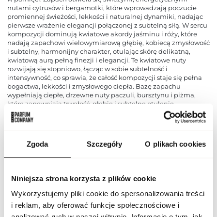
nutami cytrusów i bergamotki, które wprowadzają poczucie
promiennej świeżości, lekkości i naturalnej dynamiki, nadając
pierwsze wrażenie elegancji połączonej z subtelną siłą. W sercu
kompozycji dominują kwiatowe akordy jaśminu i róży, które
nadają zapachowi wielowymiarową głębię, kobiecą zmysłowość
i subtelny, harmonijny charakter, otulając skórę delikatną,
kwiatową aurą pełną finezji i elegancji. Te kwiatowe nuty
rozwijają się stopniowo, łącząc w sobie subtelność i
intensywność, co sprawia, że całość kompozycji staje się pełna
bogactwa, lekkości i zmysłowego ciepła. Bazę zapachu
wypełniają ciepłe, drzewne nuty paczuli, bursztynu i piżma,
które zapewniają trwałość, głębię i subtelne otulenie,
pozostawiając na skórze elegancki, zmysłowy ślad, który rozwija
się z każdym ruchem i podkreśla indywidualność noszącej
osoby. Flavia P By Prince to zapach stworzony dla osób, które
pragną wyrazić swój styl, pewność siebie i wyrafinowanie
Zgoda
Szczegóły
O plikach cookies
poprzez kompozycję łączącą świeże, kwiatowe akordy z ciepłą,
drzewno‑bursztynową bazą, tworząc harmonijną,
wielowymiarową całość. Woda perfumowana rozwija się
stopniowo – od świeżego, owocowo‑cytrusowego otwarcia, przez
Niniejsza strona korzysta z plików cookie
kwiatowe serce, aż po trwałą, zmysłową bazę – oferując efekt
elegancji, siły i subtelnej zmysłowości w każdej sytuacji,
Wykorzystujemy pliki cookie do spersonalizowania treści
zarówno na co dzień, jak i podczas wyjątkowych chwil.
i reklam, aby oferować funkcje społecznościowe i
analizować ruch w naszej witrynie. Informacje o tym, jak