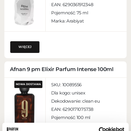
EAN:
6290361912348
Pojemność:
75 ml
Marka: Arabiyat
WIĘCEJ
Afnan 9 pm Elixir Parfum Intense 100ml
SKU:
10089556
NOWA DOSTAWA
Dla kogo:
unisex
Dekodowanie:
clean eu
EAN:
6290171075738
Pojemność:
100 ml
Marka: Afnan