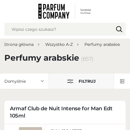
USTAWIENIA REGIONALNE
Lokalizacja
Polska
Strona główna
Wszystko A-Z
Perfumy arabskie
Język
polski
Perfumy arabskie
(857)
Waluta
Polish zloty (PLN)
Domyślnie
FILTRUJ
ZAPISZ
Armaf Club de Nuit Intense for Man Edt
105ml