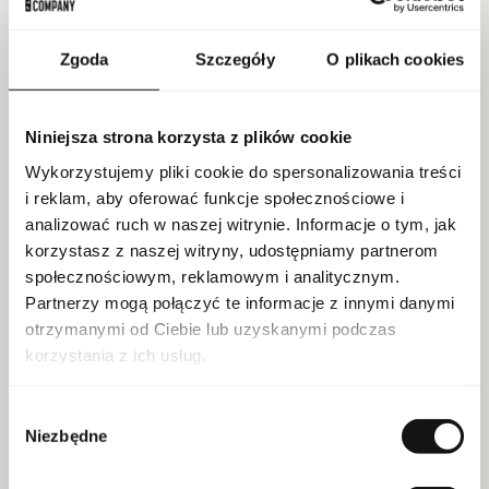
Zgoda
Szczegóły
O plikach cookies
WIĘCEJ
Niniejsza strona korzysta z plików cookie
Lattafa Bade`e Al Oud For Glory Edp
Wykorzystujemy pliki cookie do spersonalizowania treści
100ml
i reklam, aby oferować funkcje społecznościowe i
analizować ruch w naszej witrynie. Informacje o tym, jak
SKU:
10071864
korzystasz z naszej witryny, udostępniamy partnerom
społecznościowym, reklamowym i analitycznym.
Dla kogo:
unisex
Partnerzy mogą połączyć te informacje z innymi danymi
Dekodowanie:
clean eu
otrzymanymi od Ciebie lub uzyskanymi podczas
EAN:
6291107458328
korzystania z ich usług.
Pojemność:
100 ml
Marka: Lattafa
Wybór
Niezbędne
zgody