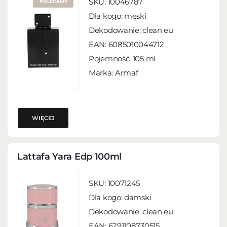
SKU:
10046787
POLECAMY
Dla kogo:
męski
Dekodowanie:
clean eu
EAN:
6085010044712
Pojemność:
105 ml
Marka: Armaf
WIĘCEJ
Lattafa Yara Edp 100ml
SKU:
10071245
Dla kogo:
damski
Dekodowanie:
clean eu
EAN:
6291108730515