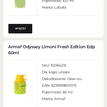
Pojemność:
100 ml
Marka: Lattafa
WIĘCEJ
Armaf Odyssey Limoni Fresh Edition Edp
60ml
SKU:
10084213
Dla kogo:
unisex
Dekodowanie:
clean eu
EAN:
6295199800751
Pojemność:
60 ml
Marka: Armaf