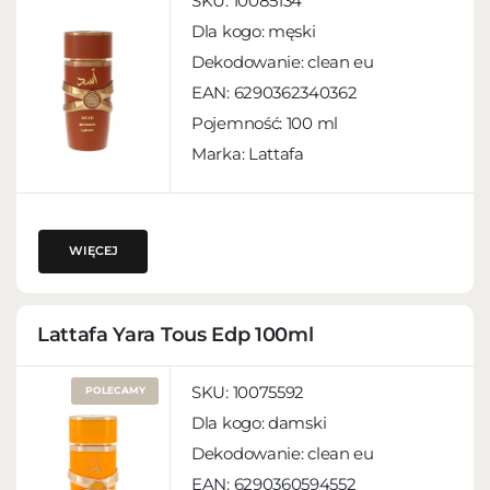
SKU:
10085134
Dla kogo:
męski
Dekodowanie:
clean eu
EAN:
6290362340362
Pojemność:
100 ml
Marka: Lattafa
WIĘCEJ
Lattafa Yara Tous Edp 100ml
SKU:
10075592
POLECAMY
Dla kogo:
damski
Dekodowanie:
clean eu
EAN:
6290360594552