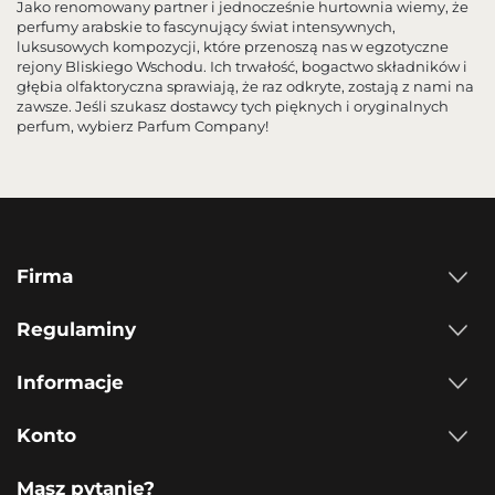
Jako renomowany partner i jednocześnie hurtownia wiemy, że
perfumy arabskie to fascynujący świat intensywnych,
luksusowych kompozycji, które przenoszą nas w egzotyczne
rejony Bliskiego Wschodu. Ich trwałość, bogactwo składników i
głębia olfaktoryczna sprawiają, że raz odkryte, zostają z nami na
zawsze. Jeśli szukasz dostawcy tych pięknych i oryginalnych
perfum, wybierz Parfum Company!
Firma
Regulaminy
Informacje
Konto
Masz pytanie?