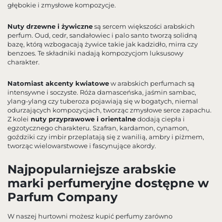
głębokie i zmysłowe kompozycje.
Nuty drzewne i żywiczne
są sercem większości arabskich
perfum. Oud, cedr, sandałowiec i palo santo tworzą solidną
bazę, którą wzbogacają żywice takie jak kadzidło, mirra czy
benzoes. Te składniki nadają kompozycjom luksusowy
charakter.
Natomiast akcenty kwiatowe
w arabskich perfumach są
intensywne i soczyste. Róża damasceńska, jaśmin sambac,
ylang-ylang czy tuberoza pojawiają się w bogatych, niemal
odurzających kompozycjach, tworząc zmysłowe serce zapachu.
Z kolei
nuty przyprawowe i orientalne
dodają ciepła i
egzotycznego charakteru. Szafran, kardamon, cynamon,
goździki czy imbir przeplatają się z wanilią, ambry i piżmem,
tworząc wielowarstwowe i fascynujące akordy.
Najpopularniejsze arabskie
marki perfumeryjne dostępne w
Parfum Company
W naszej hurtowni możesz kupić perfumy zarówno