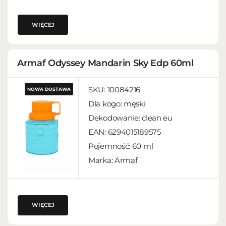
WIĘCEJ
Armaf Odyssey Mandarin Sky Edp 60ml
SKU:
10084216
NOWA DOSTAWA
Dla kogo:
męski
Dekodowanie:
clean eu
EAN:
6294015189575
Pojemność:
60 ml
Marka: Armaf
WIĘCEJ