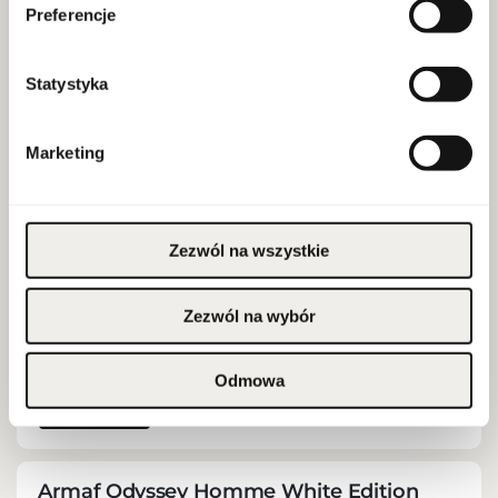
WIĘCEJ
Preferencje
Statystyka
Armaf Club de Nuit Untold Edp 105ml
SKU:
10069011
Marketing
Dla kogo:
unisex
Dekodowanie:
clean eu
EAN:
6294015164176
Zezwól na wszystkie
Pojemność:
105 ml
Marka: Armaf
Zezwól na wybór
Odmowa
WIĘCEJ
Armaf Odyssey Homme White Edition