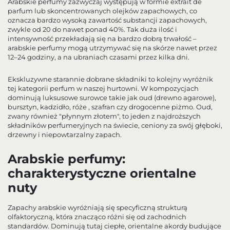
Arabskie perfumy zazwyczaj występują w formie extrait de
parfum lub skoncentrowanych olejków zapachowych, co
oznacza bardzo wysoką zawartość substancji zapachowych,
zwykle od 20 do nawet ponad 40%. Tak duża ilość i
intensywność przekładają się na bardzo dobrą trwałość –
arabskie perfumy mogą utrzymywać się na skórze nawet przez
12–24 godziny, a na ubraniach czasami przez kilka dni.
Ekskluzywne starannie dobrane składniki to kolejny wyróżnik
tej kategorii perfum w naszej hurtowni. W kompozycjach
dominują luksusowe surowce takie jak oud (drewno agarowe),
bursztyn, kadzidło, róże , szafran czy drogocenne piżmo. Oud,
zwany również "płynnym złotem", to jeden z najdroższych
składników perfumeryjnych na świecie, ceniony za swój głęboki,
drzewny i niepowtarzalny zapach.
Arabskie perfumy:
charakterystyczne orientalne
nuty
Zapachy arabskie wyróżniają się specyficzną strukturą
olfaktoryczną, która znacząco różni się od zachodnich
standardów. Dominują tutaj ciepłe, orientalne akordy budujące