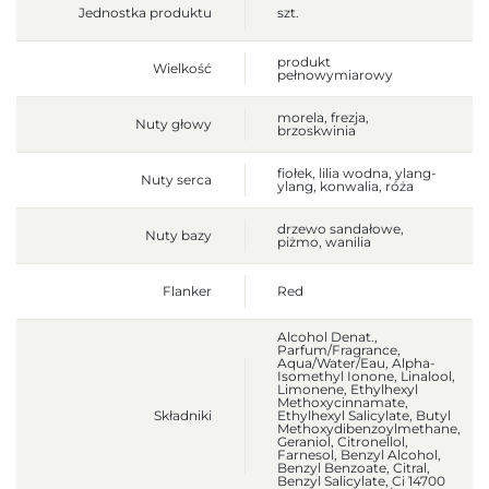
Jednostka produktu
szt.
produkt
Wielkość
pełnowymiarowy
morela, frezja,
Nuty głowy
brzoskwinia
fiołek, lilia wodna, ylang-
Nuty serca
ylang, konwalia, róża
drzewo sandałowe,
Nuty bazy
piżmo, wanilia
Flanker
Red
Alcohol Denat.,
Parfum/Fragrance,
Aqua/Water/Eau, Alpha-
Isomethyl Ionone, Linalool,
Limonene, Ethylhexyl
Methoxycinnamate,
Składniki
Ethylhexyl Salicylate, Butyl
Methoxydibenzoylmethane,
Geraniol, Citronellol,
Farnesol, Benzyl Alcohol,
Benzyl Benzoate, Citral,
Benzyl Salicylate, Ci 14700