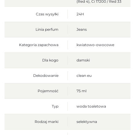
(Red 4), Ci 17200 / Red 33
Czas wysyłki
24H
Linia perfum
Jeans
Kategoria zapachowa
kwiatowo-owocowe
Dla kogo
damski
Dekodowanie
clean eu
Pojemność
75 ml
Typ
woda toaletowa
Rodzaj marki
selektywna