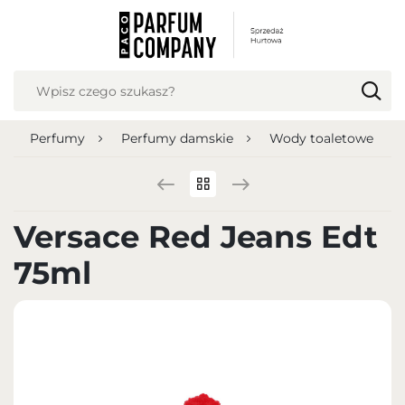
USTAWIENIA REGIONALNE
Lokalizacja
Polska
Perfumy
Perfumy damskie
Wody toaletowe
Język
polski
Waluta
Versace Red Jeans Edt
Polish zloty (PLN)
75ml
ZAPISZ