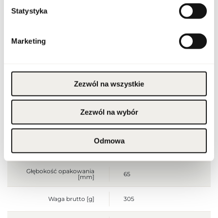
Statystyka
Stan produktu
nowy
Produkt łatwopalny.
Marketing
Trzymać z dala od ognia
i źródeł ciepła.
Przechowywać poza
zasięgiem dzieci.
Przechowywać w
Ostrzeżenia
chłodnym miejscu. Nie
stosować na
Zezwól na wszystkie
podrażnioną lub
uszkodzoną skórę.
Wyłącznie do użytku
zewnętrznego.
Zezwól na wybór
Szerokość opakowania
65
[mm]
Odmowa
Wysokość opakowania
155
[mm]
Głębokość opakowania
65
[mm]
Waga brutto [g]
305