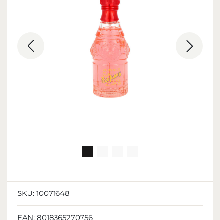
SKU:
10071648
EAN:
8018365270756