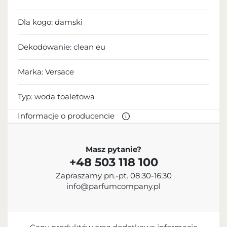
Dla kogo:
damski
Dekodowanie:
clean eu
Marka: Versace
Typ:
woda toaletowa
Informacje o producencie
PRODUCENT
Masz pytanie?
+48 503 118 100
EuroItalia S.R.L.
Zapraszamy pn.-pt. 08:30-16:30
+39 02 95 916 1
info@parfumcompany.pl
Via Galileo Galilei, 5, 20873 Cavenago di Brianza
(MB), Italy