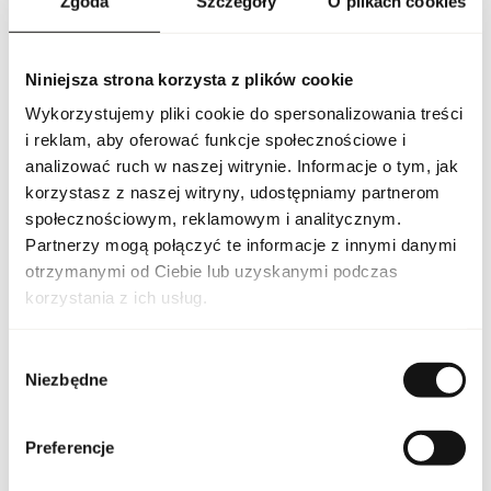
Zgoda
Szczegóły
O plikach cookies
dzień. Butelka w charakterystycznym czerwonym kolorze z
prostym, nowoczesnym designem doskonale oddaje
młodzieńczego ducha i energię zapachu. Versace Red Jeans to
idealny wybór dla kobiet, które pragną podkreślić swoją
Niniejsza strona korzysta z plików cookie
pewność siebie, naturalność i radość życia za pomocą lekkiego,
świeżego i pełnego pozytywnej energii zapachu.
Wykorzystujemy pliki cookie do spersonalizowania treści
i reklam, aby oferować funkcje społecznościowe i
PARAMETRY
analizować ruch w naszej witrynie. Informacje o tym, jak
korzystasz z naszej witryny, udostępniamy partnerom
społecznościowym, reklamowym i analitycznym.
Partnerzy mogą połączyć te informacje z innymi danymi
Indeks
VER RED JEA 75 EU [1]
otrzymanymi od Ciebie lub uzyskanymi podczas
korzystania z ich usług.
Linia
Red Jeans
Wybór
Kraj pochodzenia
Włochy
Niezbędne
zgody
Kod CN
3303 00 90
Preferencje
Stan opakowania
oryginalne