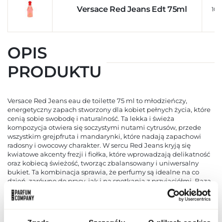
Versace Red Jeans Edt 75ml
100
OPIS
PRODUKTU
Versace Red Jeans eau de toilette 75 ml to młodzieńczy,
energetyczny zapach stworzony dla kobiet pełnych życia, które
cenią sobie swobodę i naturalność. Ta lekka i świeża
kompozycja otwiera się soczystymi nutami cytrusów, przede
wszystkim grejpfruta i mandarynki, które nadają zapachowi
radosny i owocowy charakter. W sercu Red Jeans kryją się
kwiatowe akcenty frezji i fiołka, które wprowadzają delikatność
oraz kobiecą świeżość, tworząc zbalansowany i uniwersalny
bukiet. Ta kombinacja sprawia, że perfumy są idealne na co
dzień, zarówno do pracy, jak i na spotkania z przyjaciółmi. Baza
zapachu opiera się na ciepłych, lekko drzewnych nutach piżma
i drzewa sandałowego, które nadają mu trwałość i subtelną
zmysłowość. Dzięki temu Red Jeans utrzymuje się na skórze
przez wiele godzin, zapewniając komfort i świeżość przez cały