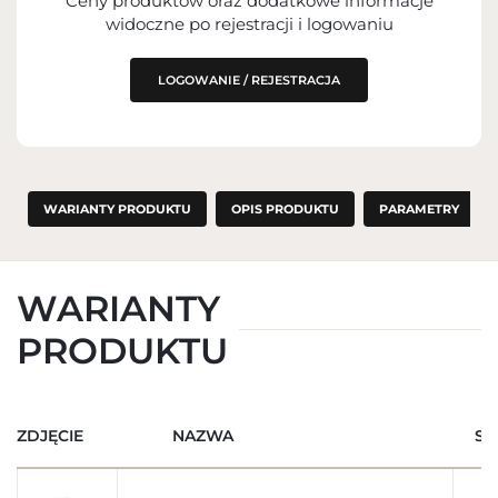
Ceny produktów oraz dodatkowe informacje
widoczne po rejestracji i logowaniu
LOGOWANIE / REJESTRACJA
WARIANTY PRODUKTU
OPIS PRODUKTU
PARAMETRY
WARIANTY
PRODUKTU
ZDJĘCIE
NAZWA
SK