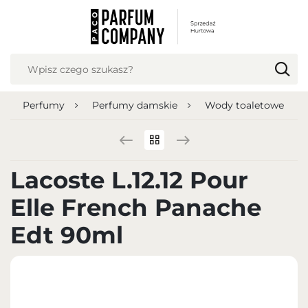
USTAWIENIA REGIONALNE
Lokalizacja
Polska
Perfumy
Perfumy damskie
Wody toaletowe
Język
polski
Waluta
Lacoste L.12.12 Pour
Polish zloty (PLN)
Elle French Panache
ZAPISZ
Edt 90ml