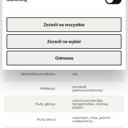
Wyłącznie do użytku
zewnętrznego.
Szerokość opakowania
85
[mm]
Zezwól na wszystkie
Wysokość opakowania
115
[mm]
Zezwól na wybór
Głębokość opakowania
45
[mm]
Odmowa
Waga brutto [g]
341
Jednostka produktu
szt.
produkt
Wielkość
pełnowymiarowy
czarna porzeczka,
Nuty głowy
bergamotka, różowy
pieprz
szampan, róża, jaśmin
Nuty serca
wielkolistny