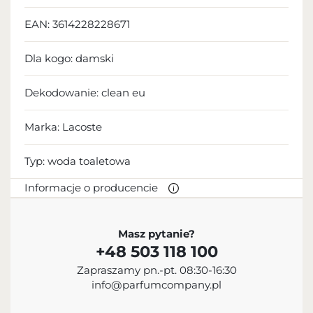
EAN:
3614228228671
Dla kogo:
damski
Dekodowanie:
clean eu
Marka: Lacoste
Typ:
woda toaletowa
Informacje o producencie
PRODUCENT
Masz pytanie?
+48 503 118 100
Inter Parfums, Inc.
Zapraszamy pn.-pt. 08:30-16:30
+1 212-983-2640
info@parfumcompany.pl
551 Fifth Avenue, NY 10176, USA