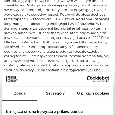
kompozycją zapachową i dopracowanym w każdym detalu
charakterem. Nuty głowy otwierają się świeżymi, cytrusowymi i
owocowymi akordami, które natychmiast przyciągają uwagę i
wprowadzają w pogodny nastrój. Po chwili do głosu dochodzi
serce zapachu, w którym królują kwiatowe, korzenne i drzewne
tony, nadające całości elegancji, głębi i wyrafinowania. W bazie
dominują ciepłe, zmysłowe składniki takie jak piżmo, wanilia,
drewno sandałowe i szlachetne żywice, które odpowiadają za
trwałość i niepowtarzalną aurę kompozycji. Lacoste L.12.12 Pour
Elle French Panache Edt 90ml zachwyca nie tylko zapachem,
ale również starannie zaprojektowanym flakonem, który
podkreśla luksusowy charakter produktu i będzie ozdobą
każdej toaletki. Intensywność zapachu została dobrana tak, aby
utrzymywał się na skórze przez wiele godzin, pozostawiając
subtelny, ale wyraźny ślad. Doskonale sprawdzi się zarówno na
co dzień, do pracy lub na spotkania z przyjaciółmi, jak i na
wieczorne wyjścia oraz wyjątkowe okazje, podkreślając styl i
osobowość osoby, która go nosi. To doskonały wybór dla osób
ceniących wysoką jakość, wyrafinowany styl i niezapomniane
doznania olfaktoryczne.
Zgoda
Szczegóły
O plikach cookies
PARAMETRY
Niniejsza strona korzysta z plików cookie