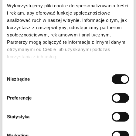
Wykorzystujemy pliki cookie do spersonalizowania treści
LAC ELLE FRE PAN 90
Indeks
ND [1]
i reklam, aby oferować funkcje społecznościowe i
analizować ruch w naszej witrynie. Informacje o tym, jak
L.12.12 Pour Elle French
Linia
Panache
korzystasz z naszej witryny, udostępniamy partnerom
społecznościowym, reklamowym i analitycznym.
Kraj pochodzenia
Francja
Partnerzy mogą połączyć te informacje z innymi danymi
otrzymanymi od Ciebie lub uzyskanymi podczas
Kod CN
3303 00 90
korzystania z ich usług.
Stan opakowania
oryginalne
Wybór
Niezbędne
zgody
Stan produktu
nowy
Preferencje
Produkt łatwopalny.
Trzymać z dala od ognia
i źródeł ciepła.
Przechowywać poza
zasięgiem dzieci.
Statystyka
Przechowywać w
Ostrzeżenia
chłodnym miejscu. Nie
stosować na
podrażnioną lub
uszkodzoną skórę.
Marketing