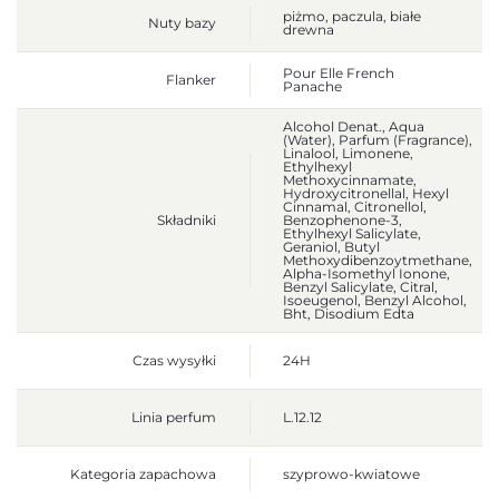
piżmo, paczula, białe
Nuty bazy
drewna
Pour Elle French
Flanker
Panache
Alcohol Denat., Aqua
(Water), Parfum (Fragrance),
Linalool, Limonene,
Ethylhexyl
Methoxycinnamate,
Hydroxycitronellal, Hexyl
Cinnamal, Citronellol,
Składniki
Benzophenone-3,
Ethylhexyl Salicylate,
Geraniol, Butyl
Methoxydibenzoytmethane,
Alpha-Isomethyl Ionone,
Benzyl Salicylate, Citral,
Isoeugenol, Benzyl Alcohol,
Bht, Disodium Edta
Czas wysyłki
24H
Linia perfum
L.12.12
Kategoria zapachowa
szyprowo-kwiatowe